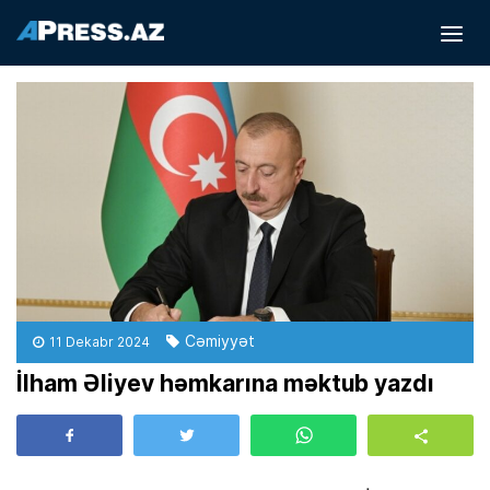
Cəmiyyət
11 Dekabr 2024
İlham Əliyev həmkarına məktub yazdı