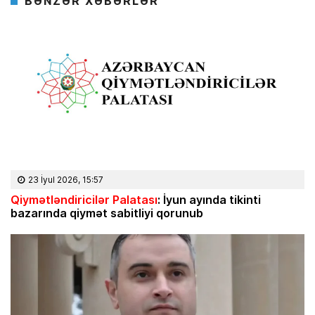
BƏNZƏR XƏBƏRLƏR
23 İyul 2026, 15:57
Qiymətləndiricilər Palatası
: İyun ayında tikinti
bazarında qiymət sabitliyi qorunub