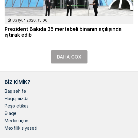
03 İyun 2026, 15:06
Prezident Bakıda 35 mərtəbəli binanın açılışında
iştirak edib
DAHA ÇOX
BIZ KIMIK?
Baş səhifə
Haqqımızda
Peşə etikası
Əlaqə
Media üçün
Məxfilik siyasəti