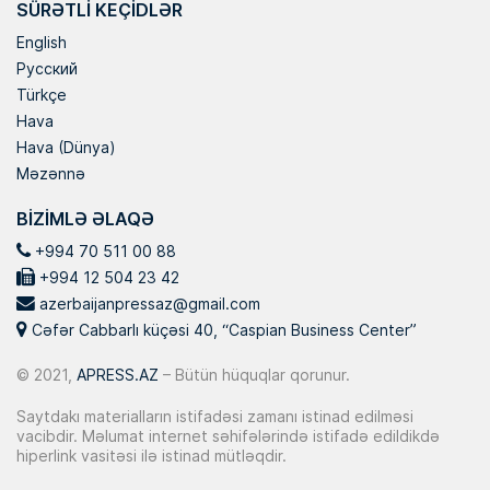
SÜRƏTLI KEÇIDLƏR
English
Русский
Türkçe
Hava
Hava (Dünya)
Məzənnə
BIZIMLƏ ƏLAQƏ
+994 70 511 00 88
+994 12 504 23 42
azerbaijanpressaz@gmail.com
Cəfər Cabbarlı küçəsi 40, “Caspian Business Center”
© 2021,
APRESS.AZ
– Bütün hüquqlar qorunur.
Saytdakı materialların istifadəsi zamanı istinad edilməsi
vacibdir. Məlumat internet səhifələrində istifadə edildikdə
hiperlink vasitəsi ilə istinad mütləqdir.