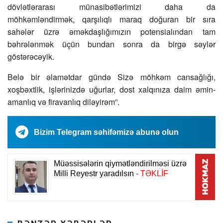
dövlətlərarası münasibətlərimizi daha da
möhkəmləndirmək, qarşılıqlı maraq doğuran bir sıra
sahələr üzrə əməkdaşlığımızın potensialından tam
bəhrələnmək üçün bundan sonra da birgə səylər
göstərəcəyik.
Belə bir əlamətdar gündə Sizə möhkəm cansağlığı,
xoşbəxtlik, işlərinizdə uğurlar, dost xalqınıza daim əmin-
amanlıq və firavanlıq diləyirəm”.
Bizim Telegram səhifəmizə abunə olun