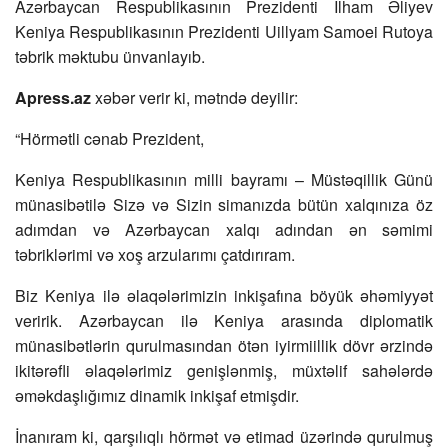
Azərbaycan Respublikasının Prezidenti İlham Əliyev
Keniya Respublikasının Prezidenti Uillyam Samoei Rutoya
təbrik məktubu ünvanlayıb.
Apress.az
xəbər verir ki, mətndə deyilir:
“Hörmətli cənab Prezident,
Keniya Respublikasının milli bayramı – Müstəqillik Günü
münasibətilə Sizə və Sizin simanızda bütün xalqınıza öz
adımdan və Azərbaycan xalqı adından ən səmimi
təbriklərimi və xoş arzularımı çatdırıram.
Biz Keniya ilə əlaqələrimizin inkişafına böyük əhəmiyyət
veririk. Azərbaycan ilə Keniya arasında diplomatik
münasibətlərin qurulmasından ötən iyirmiillik dövr ərzində
ikitərəfli əlaqələrimiz genişlənmiş, müxtəlif sahələrdə
əməkdaşlığımız dinamik inkişaf etmişdir.
İnanıram ki, qarşılıqlı hörmət və etimad üzərində qurulmuş