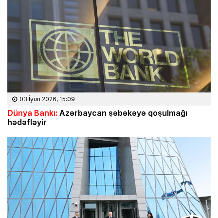
03 İyun 2026, 15:09
Dünya Bankı:
Azərbaycan şəbəkəyə qoşulmağı
hədəfləyir