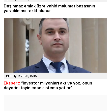
Daşınmaz əmlak üzrə vahid məlumat bazasının
yaradılması təklif olunur
18 İyun 2026, 15:15
Ekspert:
“İnvestor milyonları aktivə yox, onun
dəyərini təyin edən sistemə yatırır”