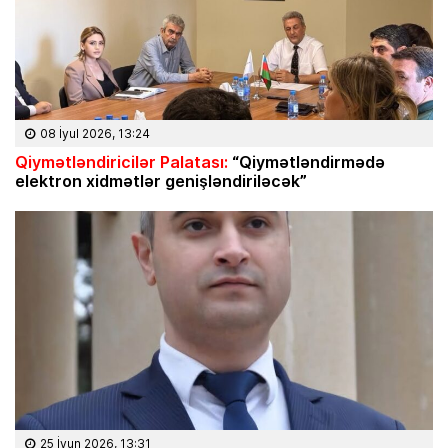
08 İyul 2026, 13:24
Qiymətləndiricilər Palatası:
“Qiymətləndirmədə
elektron xidmətlər genişləndiriləcək”
25 İyun 2026, 13:31