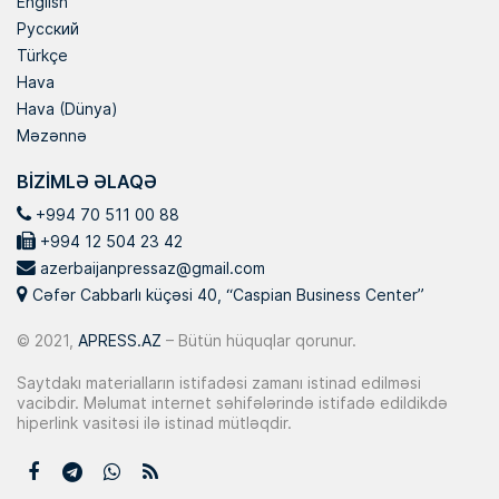
English
Русский
Türkçe
Hava
Hava (Dünya)
Məzənnə
BIZIMLƏ ƏLAQƏ
+994 70 511 00 88
+994 12 504 23 42
azerbaijanpressaz@gmail.com
Cəfər Cabbarlı küçəsi 40, “Caspian Business Center”
© 2021,
APRESS.AZ
– Bütün hüquqlar qorunur.
Saytdakı materialların istifadəsi zamanı istinad edilməsi
vacibdir. Məlumat internet səhifələrində istifadə edildikdə
hiperlink vasitəsi ilə istinad mütləqdir.