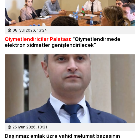
08 İyul 2026, 13:24
Qiymətləndiricilər Palatası:
“Qiymətləndirmədə
elektron xidmətlər genişləndiriləcək”
25 İyun 2026, 13:31
Daşınmaz əmlak üzrə vahid məlumat bazasının