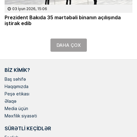
03 İyun 2026, 15:06
Prezident Bakıda 35 mərtəbəli binanın açılışında
iştirak edib
DAHA ÇOX
BIZ KIMIK?
Baş səhifə
Haqqımızda
Peşə etikası
Əlaqə
Media üçün
Məxfilik siyasəti
SÜRƏTLI KEÇIDLƏR