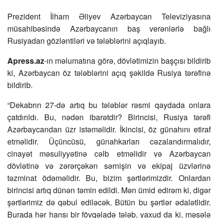
Prezident İlham Əliyev Azərbaycan Televiziyasına
müsahibəsində Azərbaycanın baş verənlərlə bağlı
Rusiyadan gözləntiləri və tələblərini açıqlayıb.
Apress.az
-ın məlumatına görə, dövlətimizin başçısı bildirib
ki, Azərbaycan öz tələblərini açıq şəkildə Rusiya tərəfinə
bildirib.
“Dekabrın 27-də artıq bu tələblər rəsmi qaydada onlara
çatdırıldı. Bu, nədən ibarətdir? Birincisi, Rusiya tərəfi
Azərbaycandan üzr istəməlidir. İkincisi, öz günahını etiraf
etməlidir. Üçüncüsü, günahkarları cəzalandırmalıdır,
cinayət məsuliyyətinə cəlb etməlidir və Azərbaycan
dövlətinə və zərərçəkən sərnişin və ekipaj üzvlərinə
təzminat ödəməlidir. Bu, bizim şərtlərimizdir. Onlardan
birincisi artıq dünən təmin edildi. Mən ümid edirəm ki, digər
şərtlərimiz də qəbul ediləcək. Bütün bu şərtlər ədalətlidir.
Burada hər hansı bir fövqəladə tələb, yaxud da ki, məsələ