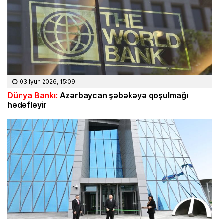
03 İyun 2026, 15:09
Dünya Bankı:
Azərbaycan şəbəkəyə qoşulmağı
hədəfləyir