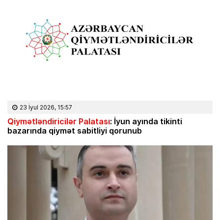
23 İyul 2026, 15:57
Qiymətləndiricilər Palatası
: İyun ayında tikinti
bazarında qiymət sabitliyi qorunub