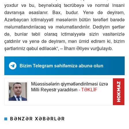
yoxdur və bu, beynəlxalq təcrübəyə və normal insani
davranışa əsaslanır. Bax, budur. Yenə də deyirəm,
Azərbaycan ictimaiyyəti məsələnin bütün tərəfləri barədə
məlumatlandırılacaq və məlumatlandırılır. Dediyim şərtlər
də, bunlar təbii olaraq ictimaiyyətə sizin vasitənizlə
çatdırılır və yenə də deyirəm, mən ümid edirəm ki, bizim
şərtlərimiz qəbul ediləcək”, – İlham Əliyev vurğulayıb.
Bizim Telegram səhifəmizə abunə olun
BƏNZƏR XƏBƏRLƏR