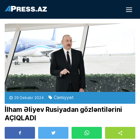
Cəmiyyət
29 Dekabr 2024
İlham Əliyev Rusiyadan gözləntilərini
AÇIQLADI