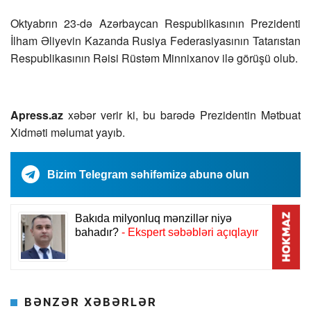
Oktyabrın 23-də Azərbaycan Respublikasının Prezidenti
İlham Əliyevin Kazanda Rusiya Federasiyasının Tatarıstan
Respublikasının Rəisi Rüstəm Minnixanov ilə görüşü olub.
Apress.az
xəbər verir ki, bu barədə Prezidentin Mətbuat
Xidməti məlumat yayıb.
Bizim Telegram səhifəmizə abunə olun
BƏNZƏR XƏBƏRLƏR