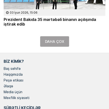
03 İyun 2026, 15:06
Prezident Bakıda 35 mərtəbəli binanın açılışında
iştirak edib
DAHA ÇOX
BIZ KIMIK?
Baş səhifə
Haqqımızda
Peşə etikası
Əlaqə
Media üçün
Məxfilik siyasəti
SÜRƏTLI KEÇIDLƏR