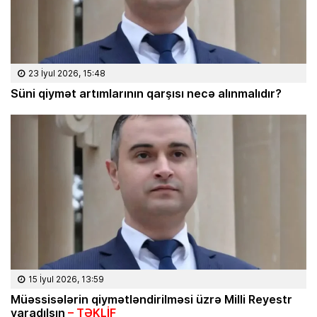
23 İyul 2026, 15:48
Süni qiymət artımlarının qarşısı necə alınmalıdır?
15 İyul 2026, 13:59
Müəssisələrin qiymətləndirilməsi üzrə Milli Reyestr
yaradılsın
– TƏKLİF