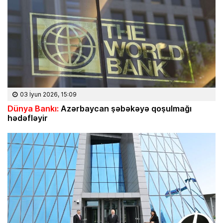
03 İyun 2026, 15:09
Dünya Bankı:
Azərbaycan şəbəkəyə qoşulmağı
hədəfləyir