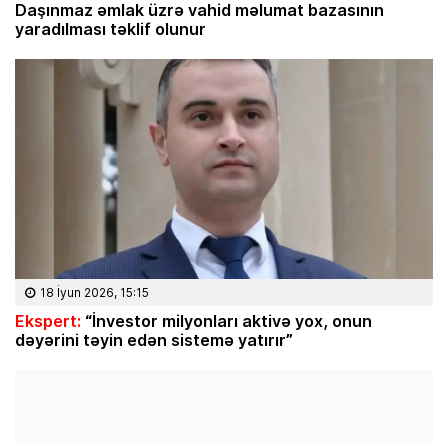
Daşınmaz əmlak üzrə vahid məlumat bazasının
yaradılması təklif olunur
18 İyun 2026, 15:15
Ekspert:
“İnvestor milyonları aktivə yox, onun
dəyərini təyin edən sistemə yatırır”