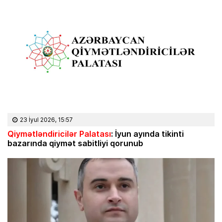
23 İyul 2026, 15:57
Qiymətləndiricilər Palatası
: İyun ayında tikinti
bazarında qiymət sabitliyi qorunub