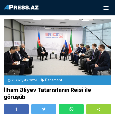
Parlament
23 Oktyabr 2024
İlham Əliyev Tatarıstanın Rəisi ilə
görüşüb