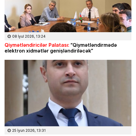
08 İyul 2026, 13:24
Qiymətləndiricilər Palatası:
“Qiymətləndirmədə
elektron xidmətlər genişləndiriləcək”
25 İyun 2026, 13:31