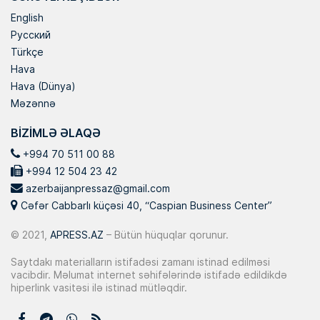
English
Русский
Türkçe
Hava
Hava (Dünya)
Məzənnə
BIZIMLƏ ƏLAQƏ
+994 70 511 00 88
+994 12 504 23 42
azerbaijanpressaz@gmail.com
Cəfər Cabbarlı küçəsi 40, “Caspian Business Center”
© 2021,
APRESS.AZ
– Bütün hüquqlar qorunur.
Saytdakı materialların istifadəsi zamanı istinad edilməsi
vacibdir. Məlumat internet səhifələrində istifadə edildikdə
hiperlink vasitəsi ilə istinad mütləqdir.