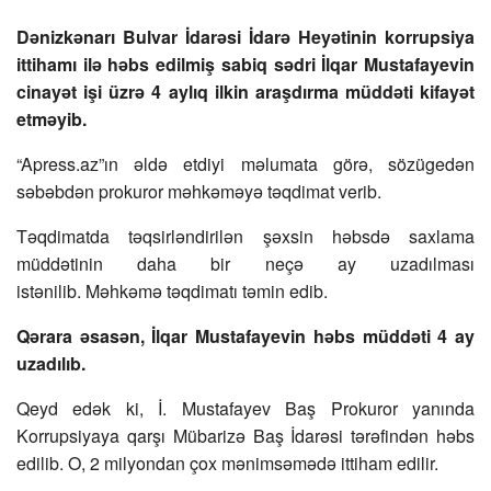
Dənizkənarı Bulvar İdarəsi İdarə Heyətinin korrupsiya
ittihamı ilə həbs edilmiş sabiq sədri İlqar Mustafayevin
cinayət işi üzrə 4 aylıq ilkin araşdırma müddəti kifayət
etməyib.
“Apress.az”ın əldə etdiyi məlumata görə, sözügedən
səbəbdən prokuror məhkəməyə təqdimat verib.
Təqdimatda təqsirləndirilən şəxsin həbsdə saxlama
müddətinin daha bir neçə ay uzadılması
istənilib. Məhkəmə təqdimatı təmin edib.
Qərara əsasən, İlqar Mustafayevin həbs müddəti 4 ay
uzadılıb.
Qeyd edək ki, İ. Mustafayev Baş Prokuror yanında
Korrupsiyaya qarşı Mübarizə Baş İdarəsi tərəfindən həbs
edilib. O, 2 milyondan çox mənimsəmədə ittiham edilir.