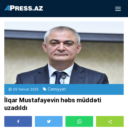
Cəmiyyət
09 Yanvar 2025
İlqar Mustafayevin həbs müddəti
uzadıldı