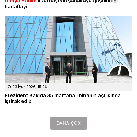
Dünya Bankı:
Azərbaycan şəbəkəyə qoşulmağı
hədəfləyir
03 İyun 2026, 15:06
Prezident Bakıda 35 mərtəbəli binanın açılışında
iştirak edib
DAHA ÇOX