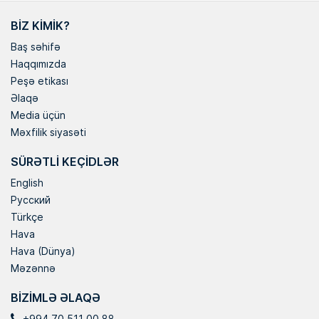
BIZ KIMIK?
Baş səhifə
Haqqımızda
Peşə etikası
Əlaqə
Media üçün
Məxfilik siyasəti
SÜRƏTLI KEÇIDLƏR
English
Русский
Türkçe
Hava
Hava (Dünya)
Məzənnə
BIZIMLƏ ƏLAQƏ
+994 70 511 00 88