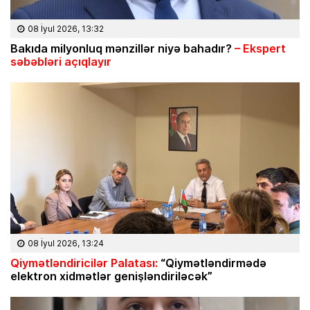
08 İyul 2026, 13:32
Bakıda milyonluq mənzillər niyə bahadır?
– Ekspert
səbəbləri açıqlayır
08 İyul 2026, 13:24
Qiymətləndiricilər Palatası:
“Qiymətləndirmədə
elektron xidmətlər genişləndiriləcək”