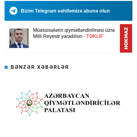
Bizim Telegram səhifəmizə abunə olun
BƏNZƏR XƏBƏRLƏR