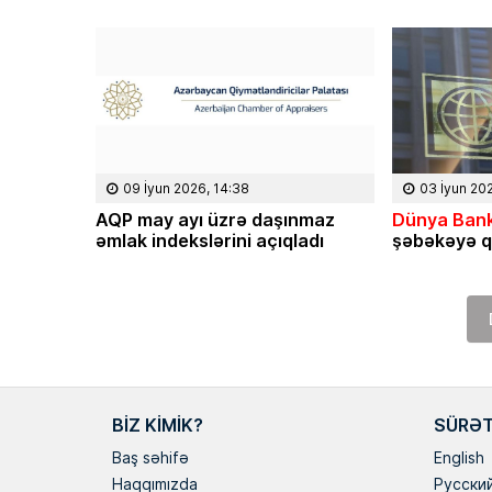
09 İyun 2026, 14:38
03 İyun 20
AQP may ayı üzrə daşınmaz
Dünya Bank
əmlak indekslərini açıqladı
şəbəkəyə q
BIZ KIMIK?
SÜRƏT
Baş səhifə
English
Haqqımızda
Русски