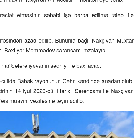
08 İyul 2026, 13:32
ət etməsinin səbəbi işə bərpa edilmə tələbi ilə
məsi
Bakıda milyonluq mənzillər niyə
 TƏKLİF
bahadır?
– Ekspert səbəbləri açıqlayır
zifəsindən azad edilib. Bununla bağlı Naxçıvan Muxtar
avini Bəxtiyar Məmmədov sərəncam imzalayıb.
r Səfərəliyevanın sədrliyi ilə baxılacaq.
ı ildə Babək rayonunun Cəhri kəndində anadan olub.
rinin 14 iyul 2023-cü il tarixli Sərəncamı ilə Naxçıvan
is müavini vəzifəsinə təyin edilib.