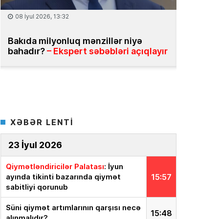
25 İyun 2026, 13:31
18 İyun 2
Daşınmaz əmlak üzrə vahid məlumat
Ekspert
bazasının yaradılması təklif olunur
yox, onu
sistemə 
XƏBƏR LENTİ
23 İyul 2026
Qiymətləndiricilər Palatası
: İyun
ayında tikinti bazarında qiymət
15:57
sabitliyi qorunub
Süni qiymət artımlarının qarşısı necə
15:48
alınmalıdır?