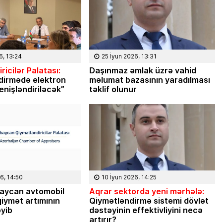
çatdıra
ləri, planları,
Türkiyədə 2023-cü ilin avqust ayında
əstəyinizlə İlham
növbəti prezident seçkiləri keçiriləcək.
ək. Mən […]
Seçkilərə bir ildən çox vaxt qalmasına
baxmayaraq, Türkiyə cəmiyyətində
indidən müzakirələr […]
6, 13:24
25 İyun 2026, 13:31
ricilər Palatası:
Daşınmaz əmlak üzrə vahid
dirmədə elektron
məlumat bazasının yaradılması
enişləndiriləcək”
təklif olunur
6, 14:50
10 İyun 2026, 14:25
aycan avtomobil
Aqrar sektorda yeni mərhələ:
iymət artımının
Qiymətləndirmə sistemi dövlət
əyib
dəstəyinin effektivliyini necə
artırır?