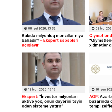
 rayonunun Ərkivan qəsəbəsaində
“İnanıram ki, mənim axıra 
olub. Memarlıq və İnşaat
bilmədiyim taleyüklü məsələ
tetini iqtisadçı-mühəndis ixtisası
işləri sizin köməyiniz və d
irib. İqtisad elmləri doktorudur.
Əliyev başa çatdıra biləc
 Elm və […]
08 İyul 2026, 13:32
08 İyul 202
Bakıda milyonluq mənzillər niyə
Qiymətləndi
bahadır?
– Ekspert səbəbləri
“Qiymətlən
açıqlayır
xidmətlər g
18 İyun 2026, 15:15
16 İyun 202
Ekspert:
“İnvestor milyonları
AQP:
Azərb
aktivə yox, onun dəyərini təyin
bazarında q
edən sistemə yatırır”
tempi zəifl