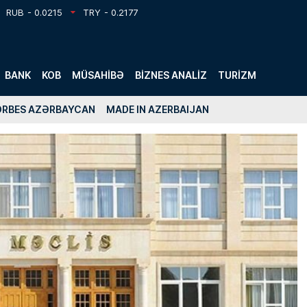
RUB
- 0.0215
TRY
- 0.2177
BANK
KOB
MÜSAHIBƏ
BIZNES ANALIZ
TURIZM
ORBES AZƏRBAYCAN
MADE IN AZERBAIJAN