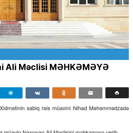
vini Ali Məclisi MƏHKƏMƏYƏ
i Xidmətinin sabiq rəis müavini Nihad Məhəmmədzadə
biq müavin Naxçıvan Ali Məclisini məhkəməyə verib.