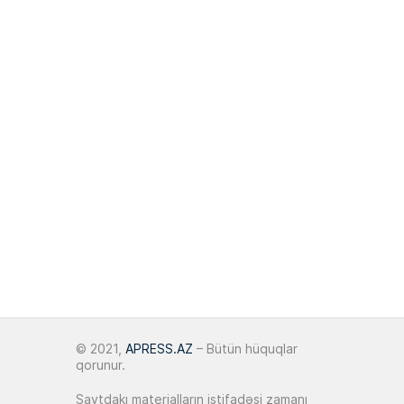
15:06
binanın açılışında iştirak edib
“Qiymətləndiricinin vəzifəsi
tərəfləri deyil, bazarı təmsil
13:16
etməkdir”
25 May 2026
Hüseyn Talıbov:
“Bakı üçün yeni
13:32
inkişaf imkanları formalaşır”
20 May 2026
AQP: Azərbaycan tikinti sektorunda
13:31
maya dəyəri 7 %-ə yaxın artıb
18 May 2026
© 2021,
APRESS.AZ
– Bütün hüquqlar
qorunur.
Hüseyn Talıbov:
“Bakı urban və
14:37
daşınmaz əmlak mərkəzinə çevrilir”
Saytdakı materialların istifadəsi zamanı