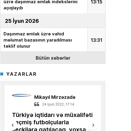
üzrə daşınmaz əmlak indekslərini
13:15
açıqlayıb
25 İyun 2026
Daşınmaz əmlak üzrə vahid
məlumat bazasının yaradılması
13:31
təklif olunur
Bütün xəbərlər
18 İyun 2026
Ekspert:
“İnvestor milyonları aktivə
YAZARLAR
yox, onun dəyərini təyin edən
15:15
sistemə yatırır”
Azərbaycanlı alimin məqaləsi
Mikayıl Mirzəzadə
13:36
Türkiyə mediasında dərc olunub
14 Mart 2022, 21:11
18 ilə ge
Qərbə uzanan kiçik əllər –
tarixi Zə
16 İyun 2026
İqtisadiyyatın Estoniya
44 günlük t
nümunəsi
AQP:
Azərbaycan avtomobil