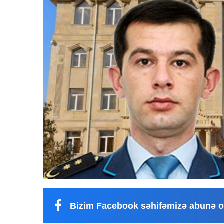
Bizim Facebook səhifəmizə abunə o