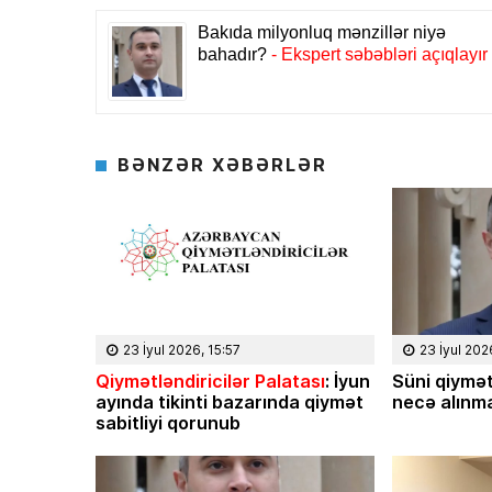
BƏNZƏR XƏBƏRLƏR
23 İyul 2026, 15:57
23 İyul 202
08 Fevral 2024, 15:32
05 Fevral 2
Qiymətləndiricilər Palatası
: İyun
Süni qiymət
ayında tikinti bazarında qiymət
necə alınma
yyə Sabir poeziyası –
Niyə İlham Əliyev
sabitliyi qorunub
 Səmədovun
ilin tamamında 2
imatında
Azər Niftiyev yazı