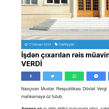
Cəmiyyət
17 Dekabr 2024
İşdən çıxarılan rəis müa
VERDİ
Naxçıvan Muxtar Respublikası Dövlət Verg
məhkəməyə üz tutub.
-ın əldə etdiyi məlumata görə, sa
Apress.az