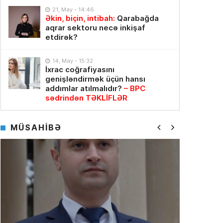
21, May - 14:46
Əkin, biçin, intibah:
Qarabağda
aqrar sektoru necə inkişaf
etdirək?
14, May - 15:32
İxrac coğrafiyasını
genişləndirmək üçün hansı
addımlar atılmalıdır?
– BPC
sədrindən TƏKLİFLƏR
MÜSAHİBƏ