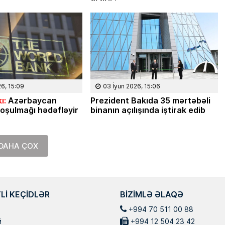
26, 15:09
03 İyun 2026, 15:06
ı:
Azərbaycan
Prezident Bakıda 35 mərtəbəli
oşulmağı hədəfləyir
binanın açılışında iştirak edib
DAHA ÇOX
LI KEÇIDLƏR
BIZIMLƏ ƏLAQƏ
+994 70 511 00 88
й
+994 12 504 23 42