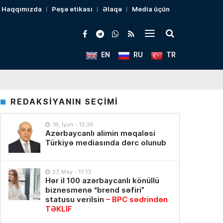
Haqqımızda
Peşə etikası
Əlaqə
Media üçün
EN
RU
TR
REDAKSİYANIN SEÇİMİ
18, İyun - 13:36
Azərbaycanlı alimin məqaləsi
Türkiyə mediasında dərc olunub
27, May - 17:13
Hər il 100 azərbaycanlı könüllü
biznesmenə “brend səfiri”
statusu verilsin
– BPC sədrindən
TƏKLİF