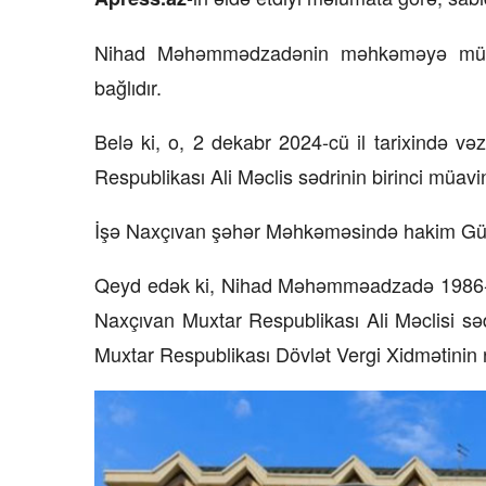
15 İyul 2026, 13:59
Nihad Məhəmmədzadənin məhkəməyə müraci
bağlıdır.
rının qarşısı necə
Müəssisələrin qiymətləndiril
üzrə Milli Reyestr yaradılsın
–
Belə ki, o, 2 dekabr 2024-cü il tarixində və
Respublikası Ali Məclis sədrinin birinci mü
İşə Naxçıvan şəhər Məhkəməsində hakim Gülna
Qeyd edək ki, Nihad Məhəmməadzadə 1986-c
Naxçıvan Muxtar Respublikası Ali Məclisi səd
Muxtar Respublikası Dövlət Vergi Xidmətinin rə