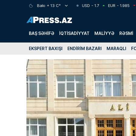
Bakı
+ 13 C°
USD
- 1.7
EUR
- 1.985
BAŞ SƏHIFƏ
İQTISADIYYAT
MALIYYƏ
RƏSMI
EKSPERT BAXIŞI
ENDIRIM BAZARI
MARAQLI
F