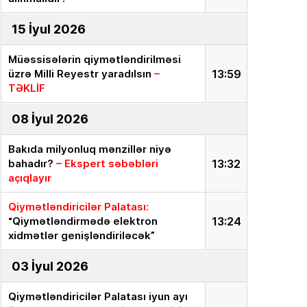
15 İyul 2026
Müəssisələrin qiymətləndirilməsi
üzrə Milli Reyestr yaradılsın
–
13:59
TƏKLİF
08 İyul 2026
Bakıda milyonluq mənzillər niyə
bahadır?
– Ekspert səbəbləri
13:32
açıqlayır
Qiymətləndiricilər Palatası:
“Qiymətləndirmədə elektron
13:24
xidmətlər genişləndiriləcək”
03 İyul 2026
Qiymətləndiricilər Palatası iyun ayı