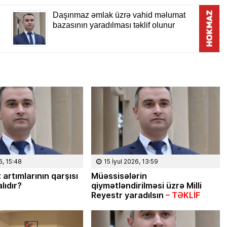
6, 15:48
15 İyul 2026, 13:59
Mikayıl Mirzəzadə
024, 16:59
 artımlarının qarşısı
Müəssisələrin
24 İyun 2022, 17:14
lıdır?
qiymətləndirilməsi üzrə Milli
 və ya 20
Reyestr yaradılsın
– TƏKLİF
Türkiyə iqtidarı və müxalifəti
0 səbəb… –
keçmiş futbolçularla
r
seçkilərə qatılacaq, yoxsa…