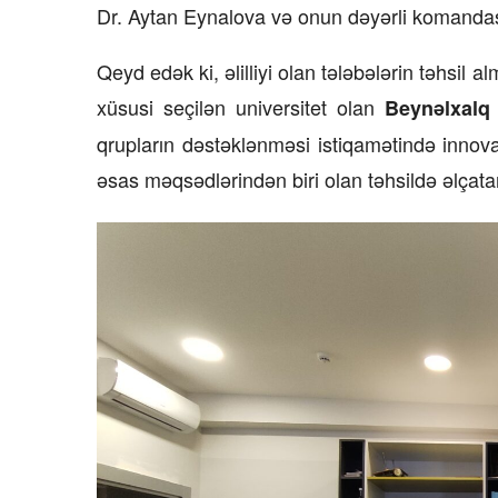
Dr. Aytan Eynalova və onun dəyərli komandası 
Qeyd edək ki, əlilliyi olan tələbələrin təhsil
xüsusi seçilən universitet olan
Beynəlxalq 
qrupların dəstəklənməsi istiqamətində innova
əsas məqsədlərindən biri olan təhsildə əlçatanl