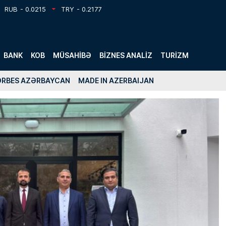
RUB
- 0.0215
TRY
- 0.2177
BANK
KOB
MÜSAHIBƏ
BIZNES ANALIZ
TURIZM
ORBES AZƏRBAYCAN
MADE IN AZERBAIJAN