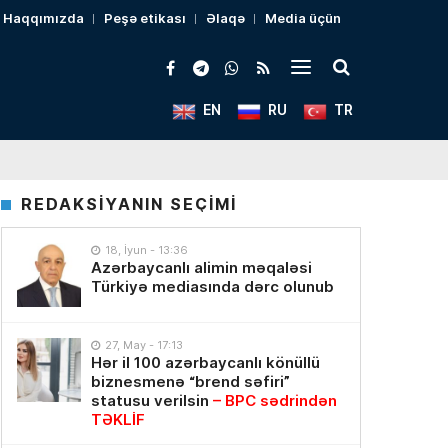
Haqqımızda
Peşə etikası
Əlaqə
Media üçün
EN
RU
TR
REDAKSİYANIN SEÇİMİ
18, İyun - 13:36
Azərbaycanlı alimin məqaləsi
Türkiyə mediasında dərc olunub
27, May - 17:13
Hər il 100 azərbaycanlı könüllü
biznesmenə “brend səfiri”
statusu verilsin
– BPC sədrindən
TƏKLİF