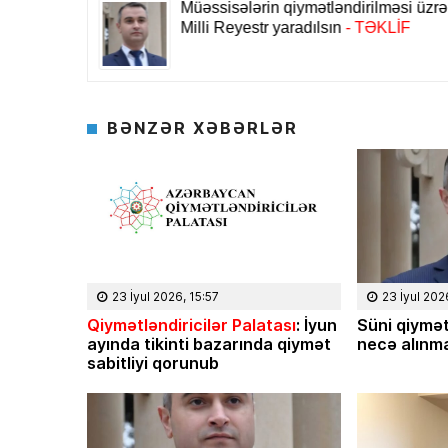
BƏNZƏR XƏBƏRLƏR
23 İyul 2026, 15:57
23 İyul 202
Qiymətləndiricilər Palatası
: İyun
Süni qiymət
ayında tikinti bazarında qiymət
necə alınma
sabitliyi qorunub