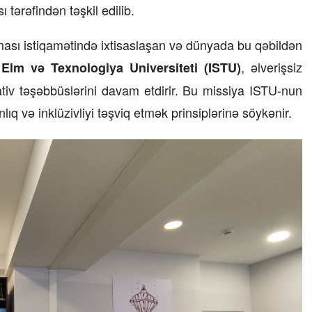
tərəfindən təşkil edilib.
23 İyul 2026, 15:48
 alması istiqamətində ixtisaslaşan və dünyada bu qəbildən
Süni qiymət artımlarının qarşısı necə
, əlverişsiz
Elm və Texnologiya Universiteti (ISTU)
alınmalıdır?
tiv təşəbbüslərini davam etdirir. Bu missiya ISTU-nun
ıq və inklüzivliyi təşviq etmək prinsiplərinə söykənir.