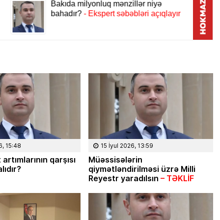
6, 15:48
15 İyul 2026, 13:59
 artımlarının qarşısı
Müəssisələrin
lıdır?
qiymətləndirilməsi üzrə Milli
Reyestr yaradılsın
– TƏKLİF