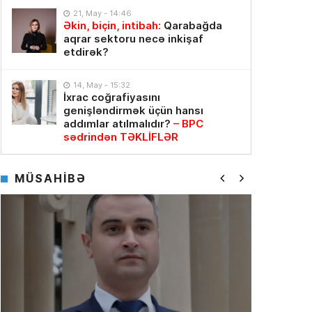
21, May - 14:46
Əkin, biçin, intibah:
Qarabağda
aqrar sektoru necə inkişaf
etdirək?
14, May - 15:32
İxrac coğrafiyasını
genişləndirmək üçün hansı
addımlar atılmalıdır?
– BPC
sədrindən TƏKLİFLƏR
MÜSAHİBƏ