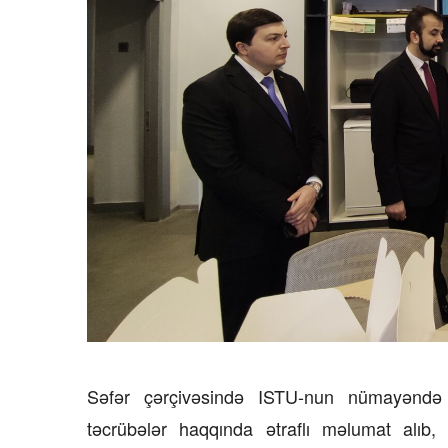
Səfər çərçivəsində ISTU-nun nümayəndə 
təcrübələr haqqında ətraflı məlumat alıb,