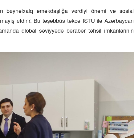
Masallı rayonunun Ərkivan qəsəbəsaində
anadan olub. Memarlıq və İnşaat
n beynəlxalq əməkdaşlığa verdiyi önəmi və sosial
Universitetini iqtisadçı-mühəndis ixtisası
 nümayiş etdirir. Bu təşəbbüs təkcə ISTU ilə Azərbaycan
üzrə bitirib. İqtisad elmləri doktorudur.
Hazırda Elm və […]
amanda qlobal səviyyədə bərabər təhsil imkanlarının