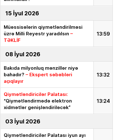
15 İyul 2026
Müəssisələrin qiymətləndirilməsi
üzrə Milli Reyestr yaradılsın
–
13:59
TƏKLİF
08 İyul 2026
Bakıda milyonluq mənzillər niyə
bahadır?
– Ekspert səbəbləri
13:32
açıqlayır
Qiymətləndiricilər Palatası:
“Qiymətləndirmədə elektron
13:24
xidmətlər genişləndiriləcək”
03 İyul 2026
Qiymətləndiricilər Palatası iyun ayı