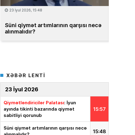
15 İyul 2026, 13:59
08 İyul 2
Müəssisələrin qiymətləndirilməsi
Bakıda m
üzrə Milli Reyestr yaradılsın
– TƏKLİF
bahadır
XƏBƏR LENTİ
23 İyul 2026
Qiymətləndiricilər Palatası
: İyun
ayında tikinti bazarında qiymət
15:57
sabitliyi qorunub
Süni qiymət artımlarının qarşısı necə
15:48
alınmalıdır?