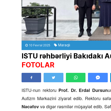
Maraqlı
10 Fevral 2025
ISTU rəhbərliyi Bakıdakı A
FOTOLAR
ISTU-nun rektoru
u
Prof. Dr. Erdal Dursun
Autizm Mərkəzini ziyarət edib. Rektoru səf
və digər rəsmilər müşayiət edib. Səfər
Nəcəfov