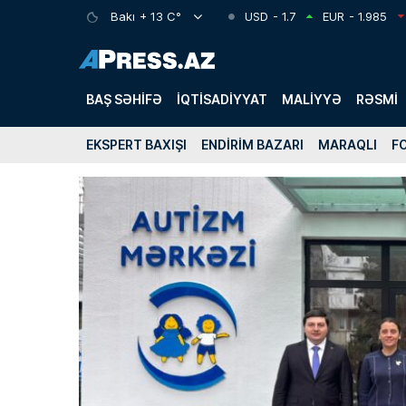
Bakı
+ 13 C°
USD
- 1.7
EUR
- 1.985
BAŞ SƏHIFƏ
İQTISADIYYAT
MALIYYƏ
RƏSMI
EKSPERT BAXIŞI
ENDIRIM BAZARI
MARAQLI
F