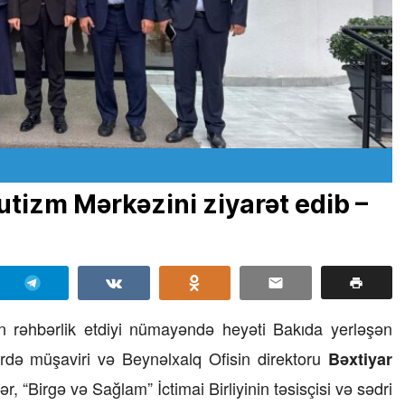
utizm Mərkəzini ziyarət edib –
n rəhbərlik etdiyi nümayəndə heyəti Bakıda yerləşən
ərdə müşaviri və Beynəlxalq Ofisin direktoru
Bəxtiyar
, “Birgə və Sağlam” İctimai Birliyinin təsisçisi və sədri