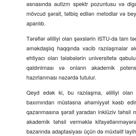
əsnasında autizm spektr pozuntusu və digər
mövcud şərait, tətbiq edilən metodlar və bey
aparılıb.
Tərəflər əlilliyi olan şəxslərin ISTU-da tam t
əməkdaşlıq haqqında vacib razılaşmalar əl
ehtiyacı olan tələbələrin universitetə qəbulu
qaldırılması və onların akademik potens
hazırlanması nəzərdə tutulur.
Qeyd edək ki, bu razılaşma, əlilliyi olan 
baxımından müstəsna əhəmiyyət kəsb edir
qazanmasına şərait yaradan inklüziv təhsil m
akademik təhsil verməklə kifayətlənməyər
bazarında adaptasiyası üçün də müxtəlif layihə