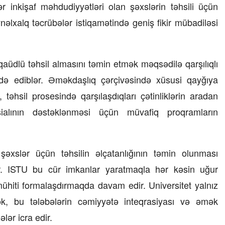
 inkişaf məhdudiyyətləri olan şəxslərin təhsili üçün
nəlxalq təcrübələr istiqamətində geniş fikir mübadiləsi
əqaüdlü təhsil almasını təmin etmək məqsədilə qarşılıqlı
də ediblər. Əməkdaşlıq çərçivəsində xüsusi qayğıya
, təhsil prosesində qarşılaşdıqları çətinliklərin aradan
ialının dəstəklənməsi üçün müvafiq proqramların
şəxslər üçün təhsilin əlçatanlığının təmin olunması
. ISTU bu cür imkanlar yaratmaqla hər kəsin uğur
08 Fevral 2024, 15:32
ühiti formalaşdırmaqda davam edir. Universitet yalnız
Rəsmiyyə Sabir poeziyası –
Ayıq Səmədovun
ək, bu tələbələrin cəmiyyətə inteqrasiyası və əmək
təqdimatında
lər icra edir.