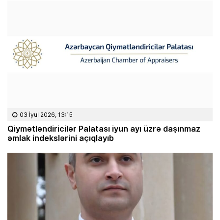
03 İyul 2026, 13:15
Qiymətləndiricilər Palatası iyun ayı üzrə daşınmaz
əmlak indekslərini açıqlayıb