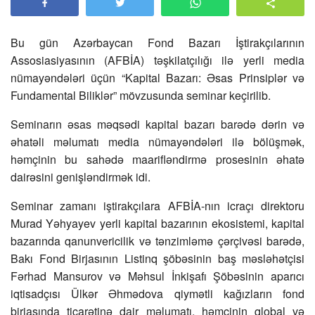
Bu gün Azərbaycan Fond Bazarı İştirakçılarının
Assosiasiyasının (AFBİA) təşkilatçılığı ilə yerli media
nümayəndələri üçün “Kapital Bazarı: Əsas Prinsiplər və
Fundamental Biliklər” mövzusunda seminar keçirilib.
Seminarın əsas məqsədi kapital bazarı barədə dərin və
əhatəli məlumatı media nümayəndələri ilə bölüşmək,
həmçinin bu sahədə maarifləndirmə prosesinin əhatə
dairəsini genişləndirmək idi.
Seminar zamanı iştirakçılara AFBİA-nın icraçı direktoru
Murad Yəhyayev yerli kapital bazarının ekosistemi, kapital
bazarında qanunvericilik və tənzimləmə çərçivəsi barədə,
Bakı Fond Birjasının Listinq şöbəsinin baş məsləhətçisi
Fərhad Mansurov və Məhsul İnkişafı Şöbəsinin aparıcı
iqtisadçısı Ülkər Əhmədova qiymətli kağızların fond
birjasında ticarətinə dair məlumatı, həmçinin qlobal və