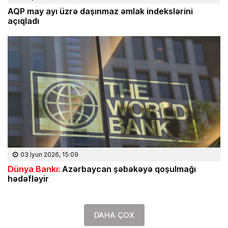
AQP may ayı üzrə daşınmaz əmlak indekslərini
açıqladı
03 İyun 2026, 15:09
Dünya Bankı:
Azərbaycan şəbəkəyə qoşulmağı
hədəfləyir
DAHA ÇOX