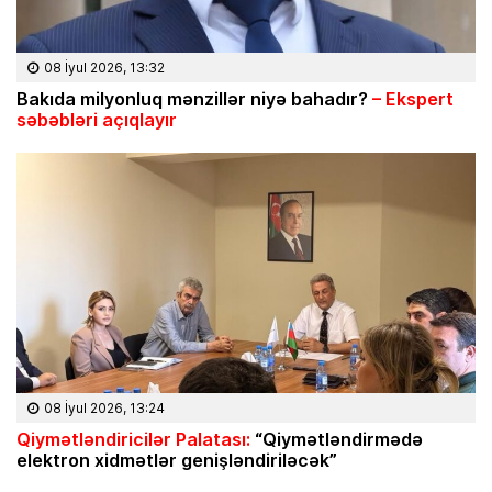
08 İyul 2026, 13:32
Bakıda milyonluq mənzillər niyə bahadır?
– Ekspert
səbəbləri açıqlayır
08 İyul 2026, 13:24
Qiymətləndiricilər Palatası:
“Qiymətləndirmədə
elektron xidmətlər genişləndiriləcək”