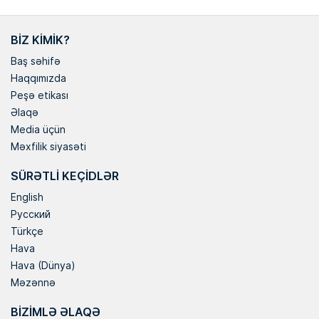
BIZ KIMIK?
Baş səhifə
Haqqımızda
Peşə etikası
Əlaqə
Media üçün
Məxfilik siyasəti
SÜRƏTLI KEÇIDLƏR
English
Русский
Türkçe
Hava
Hava (Dünya)
Məzənnə
BIZIMLƏ ƏLAQƏ