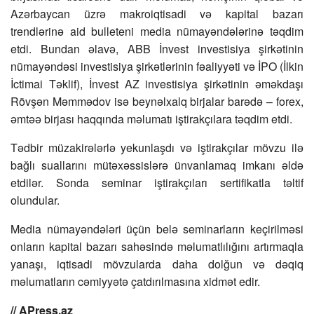
Azərbaycan üzrə makroiqtisadi və kapital bazarı
trendlərinə aid bulleteni media nümayəndələrinə təqdim
etdi. Bundan əlavə, ABB İnvest investisiya şirkətinin
nümayəndəsi investisiya şirkətlərinin fəaliyyəti və İPO (İlkin
İctimai Təklif), İnvest AZ investisiya şirkətinin əməkdaşı
Rövşən Məmmədov isə beynəlxalq birjalar barədə – forex,
əmtəə birjası haqqında məlumatı iştirakçılara təqdim etdi.
Tədbir müzakirələrlə yekunlaşdı və iştirakçılar mövzu ilə
bağlı suallarını mütəxəssislərə ünvanlamaq imkanı əldə
etdilər. Sonda seminar iştirakçıları sertifikatla təltif
olundular.
Media nümayəndələri üçün belə seminarların keçirilməsi
onların kapital bazarı sahəsində məlumatlılığını artırmaqla
yanaşı, iqtisadi mövzularda daha dolğun və dəqiq
məlumatların cəmiyyətə çatdırılmasına xidmət edir.
// APress.az