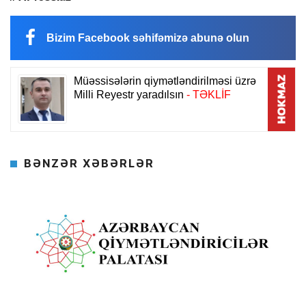
Bizim Facebook səhifəmizə abunə olun
BƏNZƏR XƏBƏRLƏR