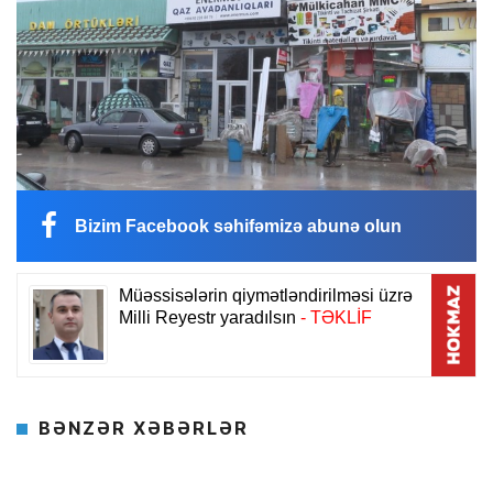
Bizim Facebook səhifəmizə abunə olun
BƏNZƏR XƏBƏRLƏR