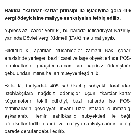
Bakıda “kartdan-karta” prinsipi ilə işlədiyinə görə 408
vergi ödəyicisinə maliyyə sanksiyaları tətbiq edilib.
“Apress.az” xəbər verir ki, bu barədə İqtisadiyyat Nazirliyi
yanında Dövlət Vergi Xidməti (DVX) məlumat yayıb.
Bildirilib ki, aparılan müşahidələr zamanı Bakı şəhəri
ərazisində yerləşən bəzi ticarət və iaşə obyektlərində POS-
terminalların quraşdırılmaması və nağdsız ödənişlərin
qəbulundan imtina halları müəyyənləşdirilib.
Belə ki, indiyədək 408 sahibkarlıq subyekti tərəfindən
istehlakçılara nağdsız ödənişlər üçün “kartdan-karta”
köçürmələrin təklif edildiyi, bəzi hallarda isə POS-
terminalların qeydiyyat ünvanı üzrə istifadə olunmadığı
aşkarlanıb. Həmin sahibkarlıq subyektləri ilə bağlı
protokollar tərtib olunub və maliyyə sanksiyalarının tətbiqi
barədə qərarlar qəbul edilib.