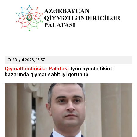
23 İyul 2026, 15:57
Qiymətləndiricilər Palatası
: İyun ayında tikinti
bazarında qiymət sabitliyi qorunub