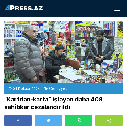
Cəmiyyət
04 Dekabr 2024
“Kartdan-karta” işləyən daha 408
sahibkar cəzalandırıldı