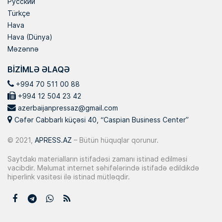
Русский
Türkçe
Hava
Hava (Dünya)
Məzənnə
BIZIMLƏ ƏLAQƏ
+994 70 511 00 88
+994 12 504 23 42
azerbaijanpressaz@gmail.com
Cəfər Cabbarlı küçəsi 40, “Caspian Business Center”
© 2021,
APRESS.AZ
– Bütün hüquqlar qorunur.
Saytdakı materialların istifadəsi zamanı istinad edilməsi
vacibdir. Məlumat internet səhifələrində istifadə edildikdə
hiperlink vasitəsi ilə istinad mütləqdir.