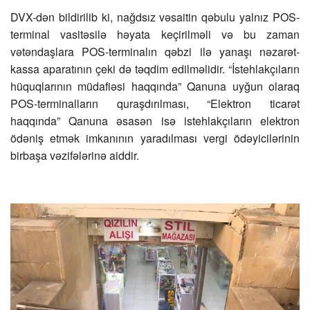
DVX-dən bildirilib ki, nağdsız vəsaitin qəbulu yalnız POS-
terminal vasitəsilə həyata keçirilməli və bu zaman
vətəndaşlara POS-terminalın qəbzi ilə yanaşı nəzarət-
kassa aparatının çeki də təqdim edilməlidir. “İstehlakçıların
hüquqlarının müdafiəsi haqqında” Qanuna uyğun olaraq
POS-terminalların quraşdırılması, “Elektron ticarət
haqqında” Qanuna əsasən isə istehlakçıların elektron
ödəniş etmək imkanının yaradılması vergi ödəyicilərinin
birbaşa vəzifələrinə aiddir.