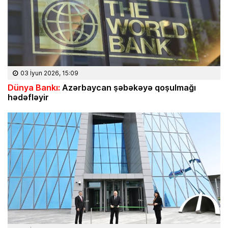
03 İyun 2026, 15:09
Dünya Bankı:
Azərbaycan şəbəkəyə qoşulmağı
hədəfləyir