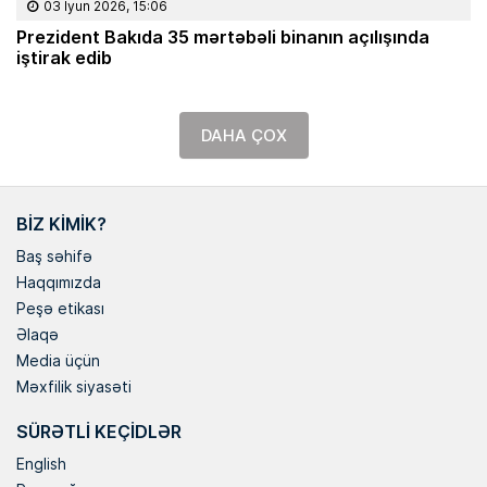
03 İyun 2026, 15:06
Prezident Bakıda 35 mərtəbəli binanın açılışında
iştirak edib
DAHA ÇOX
BIZ KIMIK?
Baş səhifə
Haqqımızda
Peşə etikası
Əlaqə
Media üçün
Məxfilik siyasəti
SÜRƏTLI KEÇIDLƏR
English