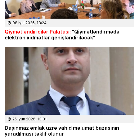
08 İyul 2026, 13:24
Qiymətləndiricilər Palatası:
“Qiymətləndirmədə
elektron xidmətlər genişləndiriləcək”
25 İyun 2026, 13:31
Daşınmaz əmlak üzrə vahid məlumat bazasının
yaradılması təklif olunur