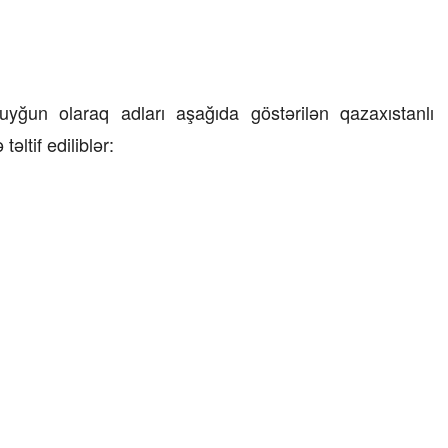
23 İyul 2026, 15:48
Süni qiymət artımlarının qarşısı necə
alınmalıdır?
uyğun olaraq adları aşağıda göstərilən qazaxıstanlı
əltif ediliblər: