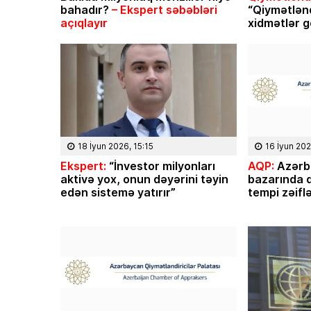
bahadır?
– Ekspert səbəbləri
“Qiymətlən
açıqlayır
xidmətlər g
18 İyun 2026, 15:15
16 İyun 202
Ekspert:
“İnvestor milyonları
AQP:
Azərb
aktivə yox, onun dəyərini təyin
bazarında q
edən sistemə yatırır”
tempi zəifl