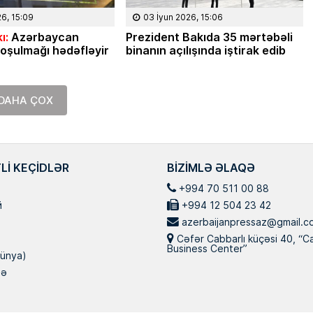
26, 15:09
03 İyun 2026, 15:06
ı:
Azərbaycan
Prezident Bakıda 35 mərtəbəli
oşulmağı hədəfləyir
binanın açılışında iştirak edib
DAHA ÇOX
LI KEÇIDLƏR
BIZIMLƏ ƏLAQƏ
+994 70 511 00 88
й
+994 12 504 23 42
azerbaijanpressaz@gmail.c
Cəfər Cabbarlı küçəsi 40, “C
Business Center”
ünya)
nə