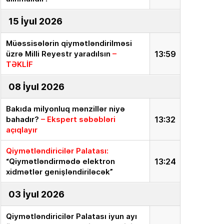
15 İyul 2026
Müəssisələrin qiymətləndirilməsi
üzrə Milli Reyestr yaradılsın
–
13:59
TƏKLİF
08 İyul 2026
Bakıda milyonluq mənzillər niyə
bahadır?
– Ekspert səbəbləri
13:32
açıqlayır
Qiymətləndiricilər Palatası:
“Qiymətləndirmədə elektron
13:24
xidmətlər genişləndiriləcək”
03 İyul 2026
Qiymətləndiricilər Palatası iyun ayı