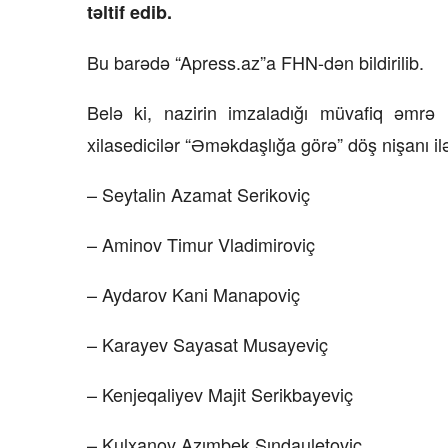
təltif edib.
Bu barədə “Apress.az”a FHN-dən bildirilib.
Belə ki, nazirin imzaladığı müvafiq əmrə 
xilasedicilər “Əməkdaşlığa görə” döş nişanı ilə t
– Seytalin Azamat Serikoviç
– Aminov Timur Vladimiroviç
– Aydarov Kani Manapoviç
– Karayev Sayasat Musayeviç
– Kenjeqaliyev Majit Serikbayeviç
– Kulxanov Azımbek Şındauletoviç