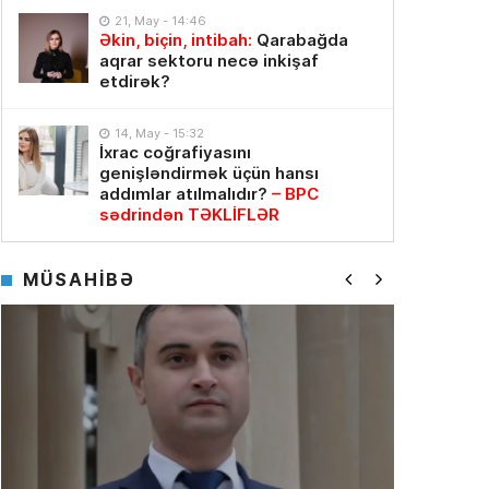
21, May - 14:46
Əkin, biçin, intibah:
Qarabağda
aqrar sektoru necə inkişaf
etdirək?
14, May - 15:32
İxrac coğrafiyasını
genişləndirmək üçün hansı
addımlar atılmalıdır?
– BPC
sədrindən TƏKLİFLƏR
MÜSAHİBƏ