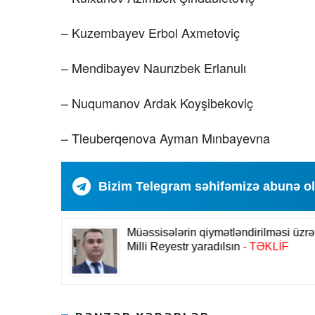
– Kuzembayev Erbol Axmetoviç
– Mendibayev Naurızbek Erlanulı
– Nuqumanov Ardak Koyşibekoviç
– Tleuberqenova Ayman Mınbayevna
Bizim Telegram səhifəmizə abunə o