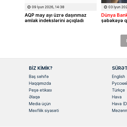
09 İyun 2026, 14:38
03 İyun 20
AQP may ayı üzrə daşınmaz
Dünya Bank
əmlak indekslərini açıqladı
şəbəkəyə q
BIZ KIMIK?
SÜRƏT
Baş səhifə
English
Haqqımızda
Русски
Peşə etikası
Türkçe
Əlaqə
Hava
Media üçün
Hava (D
Məxfilik siyasəti
Məzən