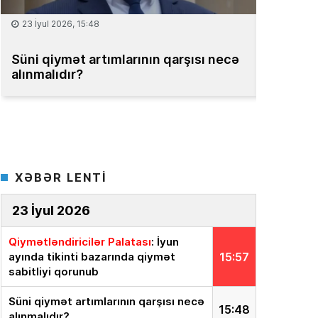
15 İyul 2026, 13:59
08 İyul 2
Müəssisələrin qiymətləndirilməsi
Bakıda m
üzrə Milli Reyestr yaradılsın
– TƏKLİF
bahadır
XƏBƏR LENTİ
23 İyul 2026
Qiymətləndiricilər Palatası
: İyun
ayında tikinti bazarında qiymət
15:57
sabitliyi qorunub
Süni qiymət artımlarının qarşısı necə
15:48
alınmalıdır?