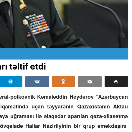
 təltif etdi
neral-polkovnik Kəmaləddin Heydərov “Azərbaycan
tiqamətində uçan təyyarənin Qazaxıstanın Aktau
aya uğraması ilə əlaqədar aparılan qəza-xilasetmə
Fövqəladə Hallar Nazirliyinin bir qrup əməkdaşını