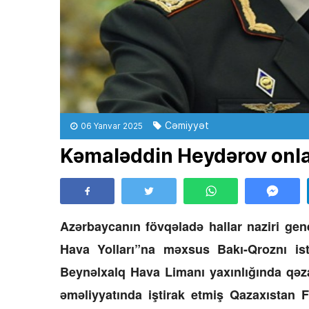
Cəmiyyət
06 Yanvar 2025
Kəmaləddin Heydərov onları
Azərbaycanın fövqəladə hallar naziri ge
Hava Yolları”na məxsus Bakı-Qroznı is
Beynəlxalq Hava Limanı yaxınlığında qəz
əməliyyatında iştirak etmiş Qazaxıstan 