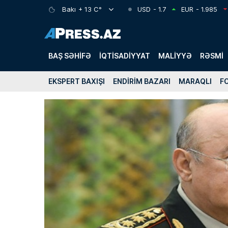
Bakı
+ 13 C°
USD
- 1.7
EUR
- 1.985
BAŞ SƏHIFƏ
İQTISADIYYAT
MALIYYƏ
RƏSMI
EKSPERT BAXIŞI
ENDIRIM BAZARI
MARAQLI
F