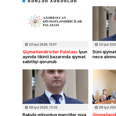
BƏNZƏR XƏBƏRLƏR
23 İyul 2026, 15:57
23 İyul 202
Qiymətləndiricilər Palatası
: İyun
Süni qiymət
ayında tikinti bazarında qiymət
necə alınma
sabitliyi qorunub
08 İyul 2026, 13:32
08 İyul 202
Bakıda milyonluq mənzillər niyə
Qiymətləndi