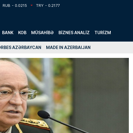
RUB
- 0.0215
TRY
- 0.2177
BANK
KOB
MÜSAHIBƏ
BIZNES ANALIZ
TURIZM
ORBES AZƏRBAYCAN
MADE IN AZERBAIJAN