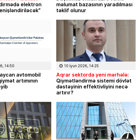
Masallı rayonunun Ərkivan qəsəbəsaində
dirmədə elektron
məlumat bazasının yaradılması
anadan olub. Memarlıq və İnşaat
enişləndiriləcək”
təklif olunur
Universitetini iqtisadçı-mühəndis ixtisası
üzrə bitirib. İqtisad elmləri doktorudur.
Hazırda Elm və […]
6, 14:50
10 İyun 2026, 14:25
aycan avtomobil
Aqrar sektorda yeni mərhələ:
iymət artımının
Qiymətləndirmə sistemi dövlət
əyib
dəstəyinin effektivliyini necə
artırır?