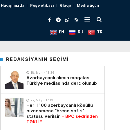
Haqqımızda
Peşə etikası
Əlaqə
Media üçün
EN
RU
TR
REDAKSİYANIN SEÇİMİ
18, İyun - 13:36
Azərbaycanlı alimin məqaləsi
Türkiyə mediasında dərc olunub
27, May - 17:13
Hər il 100 azərbaycanlı könüllü
biznesmenə “brend səfiri”
statusu verilsin
– BPC sədrindən
TƏKLİF