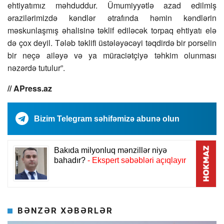
ehtiyatımız məhduddur. Ümumiyyətlə azad edilmiş
ərazilərimizdə kəndlər ətrafında həmin kəndlərin
məskunlaşmış əhalisinə təklif ediləcək torpaq ehtiyatı elə
də çox deyil. Tələb təklifi üstələyəcəyi təqdirdə bir porselin
bir neçə ailəyə və ya müraciətçiyə təhkim olunması
nəzərdə tutulur”.
// APress.az
Bizim Telegram səhifəmizə abunə olun
BƏNZƏR XƏBƏRLƏR