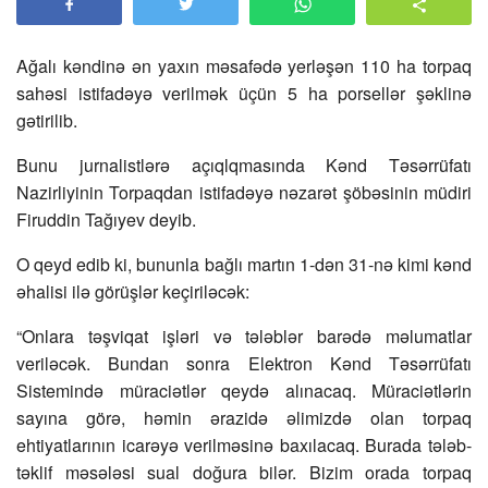
Ağalı kəndinə ən yaxın məsafədə yerləşən 110 ha torpaq
sahəsi istifadəyə verilmək üçün 5 ha porsellər şəklinə
gətirilib.
Bunu jurnalistlərə açıqlqmasında Kənd Təsərrüfatı
Nazirliyinin Torpaqdan istifadəyə nəzarət şöbəsinin müdiri
Firuddin Tağıyev deyib.
O qeyd edib ki, bununla bağlı martın 1-dən 31-nə kimi kənd
əhalisi ilə görüşlər keçiriləcək:
“Onlara təşviqat işləri və tələblər barədə məlumatlar
veriləcək. Bundan sonra Elektron Kənd Təsərrüfatı
Sistemində müraciətlər qeydə alınacaq. Müraciətlərin
sayına görə, həmin ərazidə əlimizdə olan torpaq
ehtiyatlarının icarəyə verilməsinə baxılacaq. Burada tələb-
təklif məsələsi sual doğura bilər. Bizim orada torpaq