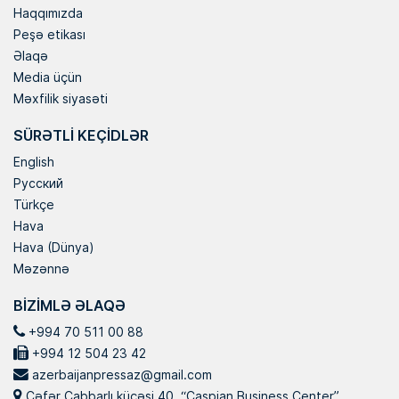
Haqqımızda
Peşə etikası
Əlaqə
Media üçün
Məxfilik siyasəti
SÜRƏTLI KEÇIDLƏR
English
Русский
Türkçe
Hava
Hava (Dünya)
Məzənnə
BIZIMLƏ ƏLAQƏ
+994 70 511 00 88
+994 12 504 23 42
azerbaijanpressaz@gmail.com
Cəfər Cabbarlı küçəsi 40, “Caspian Business Center”