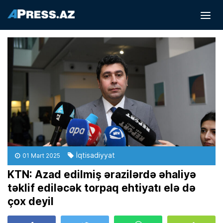
İqtisadiyyat
01 Mart 2025
KTN: Azad edilmiş ərazilərdə əhaliyə
təklif ediləcək torpaq ehtiyatı elə də
çox deyil