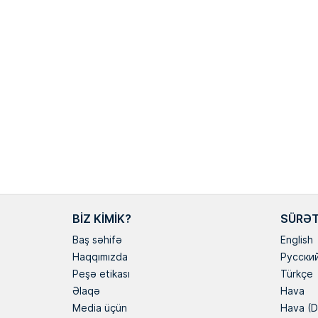
BIZ KIMIK?
SÜRƏT
Baş səhifə
English
Haqqımızda
Русски
Peşə etikası
Türkçe
Əlaqə
Hava
Media üçün
Hava (D