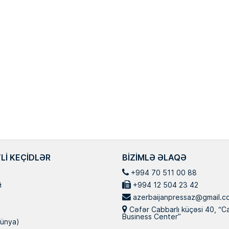
LI KEÇIDLƏR
BIZIMLƏ ƏLAQƏ
+994 70 511 00 88
й
+994 12 504 23 42
azerbaijanpressaz@gmail.c
Cəfər Cabbarlı küçəsi 40, “C
Business Center”
ünya)