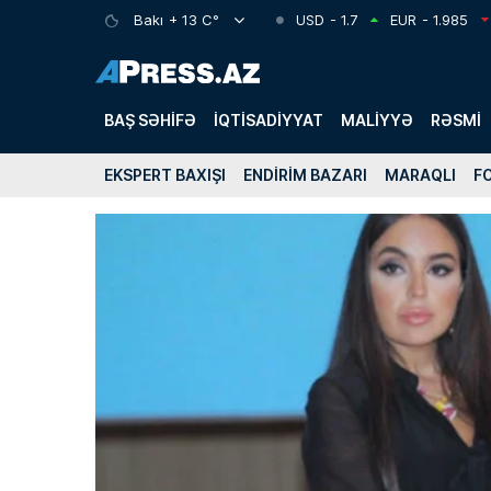
Bakı
+ 13 C°
USD
- 1.7
EUR
- 1.985
BAŞ SƏHIFƏ
İQTISADIYYAT
MALIYYƏ
RƏSMI
EKSPERT BAXIŞI
ENDIRIM BAZARI
MARAQLI
F