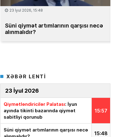
23 İyul 2026, 15:48
15 İyul 2026
Süni qiymət artımlarının qarşısı necə
Müəssisəl
alınmalıdır?
üzrə Milli
XƏBƏR LENTİ
23 İyul 2026
Qiymətləndiricilər Palatası
: İyun
ayında tikinti bazarında qiymət
15:57
sabitliyi qorunub
Süni qiymət artımlarının qarşısı necə
15:48
alınmalıdır?