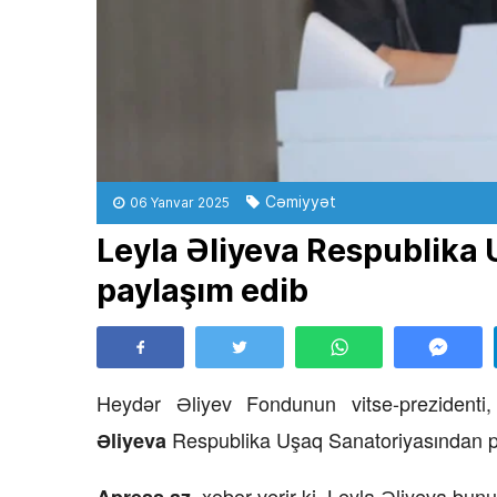
Cəmiyyət
06 Yanvar 2025
Leyla Əliyeva Respublika
paylaşım edib
Heydər Əliyev Fondunun vitse-prezidenti,
Respublika Uşaq Sanatoriyasından p
Əliyeva
xəbər verir ki, Leyla Əliyeva bun