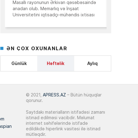
Masallı rayonunun Ərkivan qəsəbəsaində
“İnanıram ki, mən
bazarında qiymət artımının tempi
14:50
anadan olub. Memarlıq və İnşaat
bilmədiyim taleyük
zəifləyib
Universitetini iqtisadçı-mühəndis ixtisası
işləri sizin köməy
üzrə bitirib. İqtisad elmləri doktorudur.
Əliyev başa çatd
10 İyun 2026
Hazırda Elm və […]
Aqrar sektorda yeni mərhələ:
Qiymətləndirmə sistemi dövlət
14:25
ƏN ÇOX OXUNANLAR
dəstəyinin effektivliyini necə
artırır?
Günlük
Həftəlik
Aylıq
09 İyun 2026
AQP may ayı üzrə daşınmaz əmlak
14:38
indekslərini açıqladı
© 2021,
APRESS.AZ
– Bütün hüquqlar
qorunur.
03 İyun 2026
Saytdakı materialların istifadəsi zamanı
istinad edilməsi vacibdir. Məlumat
Dünya Bankı:
Azərbaycan şəbəkəyə
om
15:09
internet səhifələrində istifadə
qoşulmağı hədəfləyir
aspian
edildikdə hiperlink vasitəsi ilə istinad
mütləqdir.
Prezident Bakıda 35 mərtəbəli