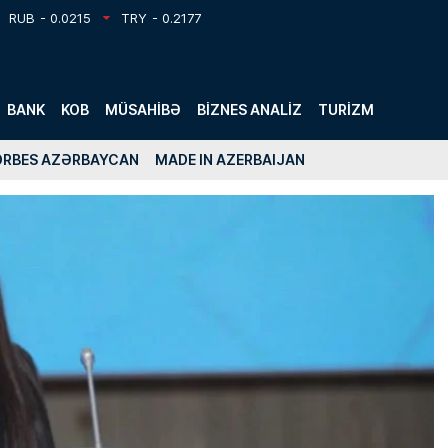
RUB
- 0.0215
TRY
- 0.2177
BANK
KOB
MÜSAHIBƏ
BIZNES ANALIZ
TURIZM
ORBES AZƏRBAYCAN
MADE IN AZERBAIJAN