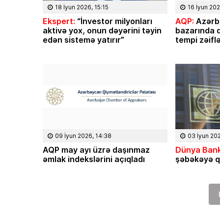
18 İyun 2026, 15:15
16 İyun 202
Ekspert:
“İnvestor milyonları
AQP:
Azərb
aktivə yox, onun dəyərini təyin
bazarında q
edən sistemə yatırır”
tempi zəifl
09 İyun 2026, 14:38
03 İyun 20
AQP may ayı üzrə daşınmaz
Dünya Bank
əmlak indekslərini açıqladı
şəbəkəyə q