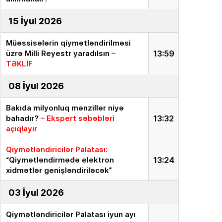
15 İyul 2026
Müəssisələrin qiymətləndirilməsi
üzrə Milli Reyestr yaradılsın
–
13:59
TƏKLİF
08 İyul 2026
Bakıda milyonluq mənzillər niyə
bahadır?
– Ekspert səbəbləri
13:32
açıqlayır
Qiymətləndiricilər Palatası:
“Qiymətləndirmədə elektron
13:24
xidmətlər genişləndiriləcək”
03 İyul 2026
Qiymətləndiricilər Palatası iyun ayı