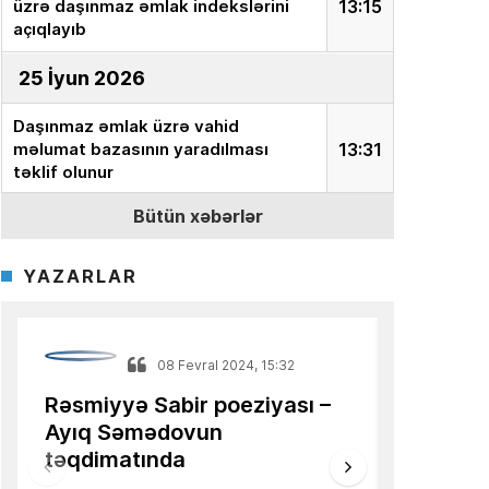
üzrə daşınmaz əmlak indekslərini
13:15
açıqlayıb
25 İyun 2026
Daşınmaz əmlak üzrə vahid
məlumat bazasının yaradılması
13:31
təklif olunur
Bütün xəbərlər
18 İyun 2026
Ekspert:
“İnvestor milyonları aktivə
YAZARLAR
yox, onun dəyərini təyin edən
15:15
sistemə yatırır”
Azərbaycanlı alimin məqaləsi
08 Fevral 2024, 15:32
0
13:36
Türkiyə mediasında dərc olunub
Rəsmiyyə Sabir poeziyası –
Niyə İlham 
Ayıq Səmədovun
ilin tamamı
16 İyun 2026
təqdimatında
Azər Niftiye
AQP:
Azərbaycan avtomobil