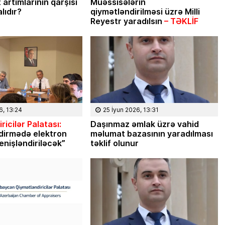
 artımlarının qarşısı
Müəssisələrin
lıdır?
qiymətləndirilməsi üzrə Milli
Reyestr yaradılsın
– TƏKLİF
6, 13:24
25 İyun 2026, 13:31
ricilər Palatası:
Daşınmaz əmlak üzrə vahid
dirmədə elektron
məlumat bazasının yaradılması
enişləndiriləcək”
təklif olunur