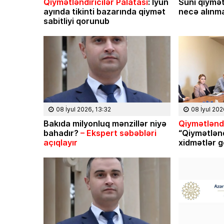
Qiymətləndiricilər Palatası
: İyun
Süni qiymət
ayında tikinti bazarında qiymət
necə alınma
sabitliyi qorunub
08 İyul 2026, 13:32
08 İyul 202
Bakıda milyonluq mənzillər niyə
Qiymətləndi
bahadır?
– Ekspert səbəbləri
“Qiymətlən
açıqlayır
xidmətlər g