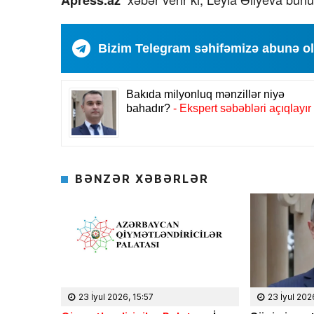
Apress.az
Bizim Telegram səhifəmizə abunə o
BƏNZƏR XƏBƏRLƏR
23 İyul 2026, 15:57
23 İyul 202