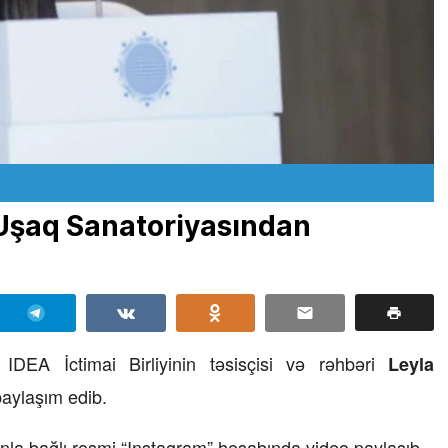
 Uşaq Sanatoriyasından
 IDEA İctimai Birliyinin təsisçisi və rəhbəri
Leyla
aylaşım edib.
unla bağlı rəsmi “Instagram” hesabında video paylaşıb.