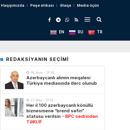
Haqqımızda
Peşə etikası
Əlaqə
Media üçün
EN
RU
TR
REDAKSİYANIN SEÇİMİ
18, İyun - 13:36
Azərbaycanlı alimin məqaləsi
Türkiyə mediasında dərc olunub
27, May - 17:13
Hər il 100 azərbaycanlı könüllü
biznesmenə “brend səfiri”
statusu verilsin
– BPC sədrindən
TƏKLİF