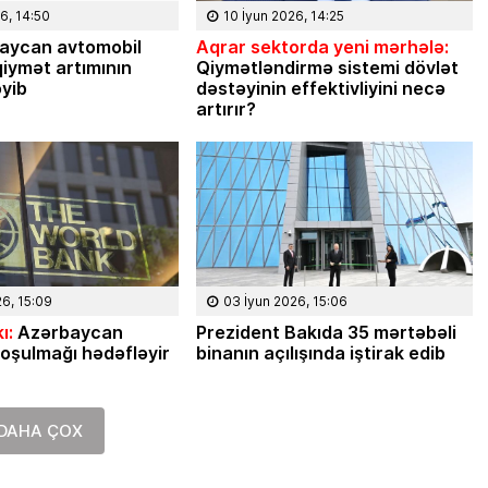
6, 14:50
10 İyun 2026, 14:25
aycan avtomobil
Aqrar sektorda yeni mərhələ:
iymət artımının
Qiymətləndirmə sistemi dövlət
əyib
dəstəyinin effektivliyini necə
artırır?
26, 15:09
03 İyun 2026, 15:06
ı:
Azərbaycan
Prezident Bakıda 35 mərtəbəli
oşulmağı hədəfləyir
binanın açılışında iştirak edib
DAHA ÇOX