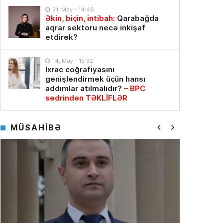
21, May - 14:46
Əkin, biçin, intibah:
Qarabağda
aqrar sektoru necə inkişaf
etdirək?
14, May - 15:32
İxrac coğrafiyasını
genişləndirmək üçün hansı
addımlar atılmalıdır?
– BPC
sədrindən TƏKLİFLƏR
MÜSAHİBƏ