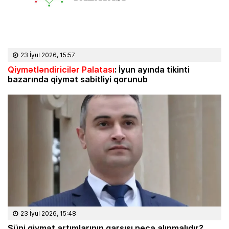
23 İyul 2026, 15:57
Qiymətləndiricilər Palatası
: İyun ayında tikinti
bazarında qiymət sabitliyi qorunub
23 İyul 2026, 15:48
Süni qiymət artımlarının qarşısı necə alınmalıdır?