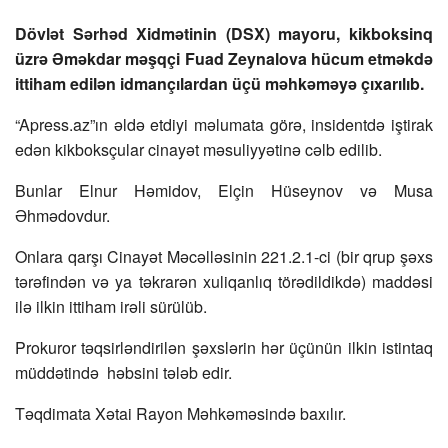
Dövlət Sərhəd Xidmətinin (DSX) mayoru, kikboksinq
üzrə Əməkdar məşqçi Fuad Zeynalova hücum etməkdə
ittiham edilən idmançılardan üçü məhkəməyə çıxarılıb.
“Apress.az”ın əldə etdiyi məlumata görə, insidentdə iştirak
edən kikboksçular cinayət məsuliyyətinə cəlb edilib.
Bunlar Elnur Həmidov, Elçin Hüseynov və Musa
Əhmədovdur.
Onlara qarşı Cinayət Məcəlləsinin 221.2.1-ci (bir qrup şəxs
tərəfindən və ya təkrarən xuliqanlıq törədildikdə) maddəsi
ilə ilkin ittiham irəli sürülüb.
Prokuror təqsirləndirilən şəxslərin hər üçünün ilkin istintaq
müddətində həbsini tələb edir.
Təqdimata Xətai Rayon Məhkəməsində baxılır.