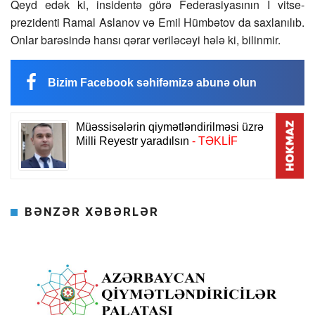
Qeyd edək ki, insidentə görə Federasiyasının I vitse-
prezidenti Ramal Aslanov və Emil Hümbətov da saxlanılıb.
Onlar barəsində hansı qərar veriləcəyi hələ ki, bilinmir.
Bizim Facebook səhifəmizə abunə olun
BƏNZƏR XƏBƏRLƏR