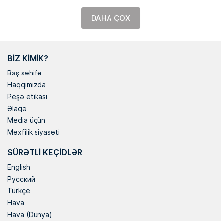
DAHA ÇOX
BIZ KIMIK?
Baş səhifə
Haqqımızda
Peşə etikası
Əlaqə
Media üçün
Məxfilik siyasəti
SÜRƏTLI KEÇIDLƏR
English
Русский
Türkçe
Hava
Hava (Dünya)