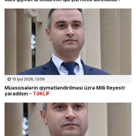
15 İyul 2026, 13:59
Müəssisələrin qiymətləndirilməsi üzrə Milli Reyestr
yaradılsın
– TƏKLİF