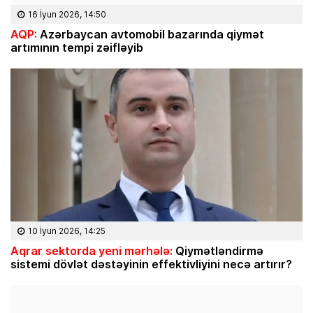
16 İyun 2026, 14:50
AQP:
Azərbaycan avtomobil bazarında qiymət
artımının tempi zəifləyib
10 İyun 2026, 14:25
Aqrar sektorda yeni mərhələ:
Qiymətləndirmə
sistemi dövlət dəstəyinin effektivliyini necə artırır?