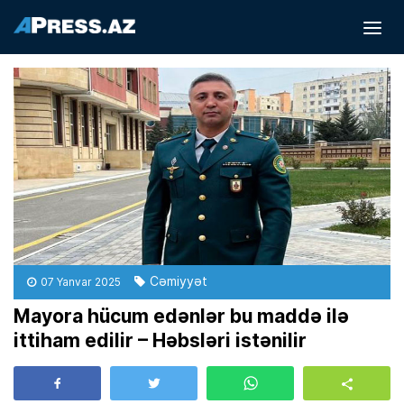
Cəmiyyət
07 Yanvar 2025
Mayora hücum edənlər bu maddə ilə
ittiham edilir – Həbsləri istənilir