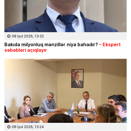
08 İyul 2026, 13:32
Bakıda milyonluq mənzillər niyə bahadır?
– Ekspert
səbəbləri açıqlayır
08 İyul 2026, 13:24