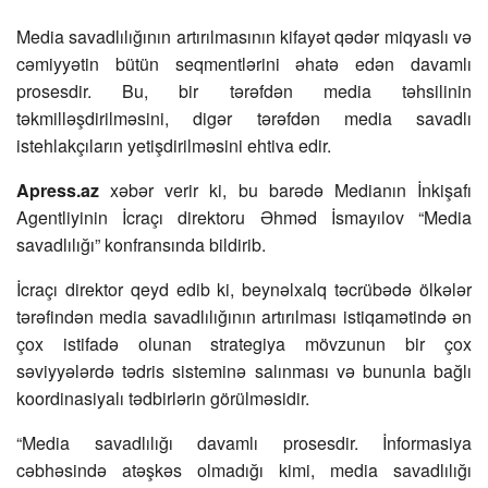
Media savadlılığının artırılmasının kifayət qədər miqyaslı və
cəmiyyətin bütün seqmentlərini əhatə edən davamlı
prosesdir. Bu, bir tərəfdən media təhsilinin
təkmilləşdirilməsini, digər tərəfdən media savadlı
istehlakçıların yetişdirilməsini ehtiva edir.
Apress.az
xəbər verir ki, bu barədə Medianın İnkişafı
Agentliyinin İcraçı direktoru Əhməd İsmayılov “Media
savadlılığı” konfransında bildirib.
İcraçı direktor qeyd edib ki, beynəlxalq təcrübədə ölkələr
tərəfindən media savadlılığının artırılması istiqamətində ən
çox istifadə olunan strategiya mövzunun bir çox
səviyyələrdə tədris sisteminə salınması və bununla bağlı
koordinasiyalı tədbirlərin görülməsidir.
“Media savadlılığı davamlı prosesdir. İnformasiya
cəbhəsində atəşkəs olmadığı kimi, media savadlılığı