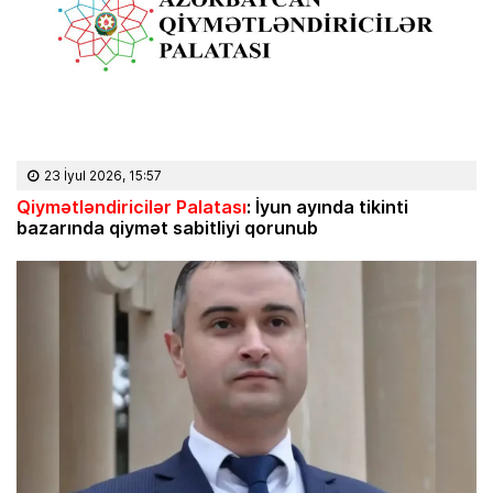
23 İyul 2026, 15:57
Qiymətləndiricilər Palatası
: İyun ayında tikinti
bazarında qiymət sabitliyi qorunub