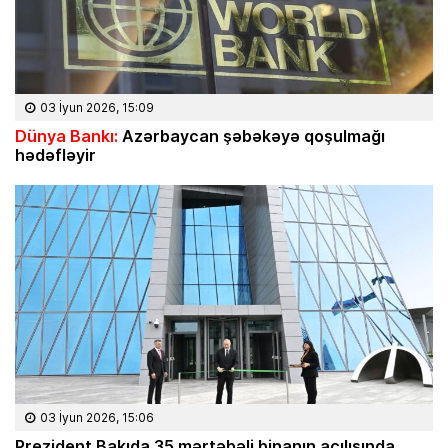
03 İyun 2026, 15:09
Dünya Bankı:
Azərbaycan şəbəkəyə qoşulmağı
hədəfləyir
03 İyun 2026, 15:06
Prezident Bakıda 35 mərtəbəli binanın açılışında