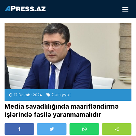
Cəmiyyət
17 Dekabr 2024
Media savadlılığında maarifləndirmə
işlərində fasilə yaranmamalıdır