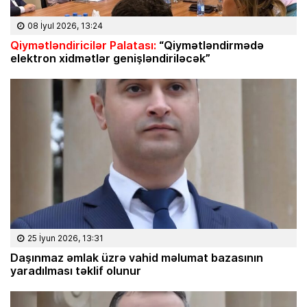
08 İyul 2026, 13:24
Qiymətləndiricilər Palatası:
“Qiymətləndirmədə
elektron xidmətlər genişləndiriləcək”
25 İyun 2026, 13:31
Daşınmaz əmlak üzrə vahid məlumat bazasının
yaradılması təklif olunur