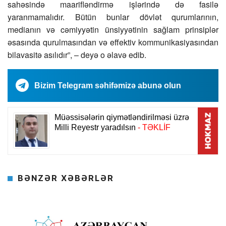
sahəsində maarifləndirmə işlərində də fasilə
yaranmamalıdır. Bütün bunlar dövlət qurumlarının,
medianın və cəmiyyətin ünsiyyətinin sağlam prinsiplər
əsasında qurulmasından və effektiv kommunikasiyasından
bilavasitə asılıdır”, – deyə o əlavə edib.
Bizim Telegram səhifəmizə abunə olun
BƏNZƏR XƏBƏRLƏR