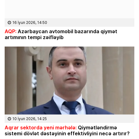
16 İyun 2026, 14:50
AQP:
Azərbaycan avtomobil bazarında qiymət
artımının tempi zəifləyib
10 İyun 2026, 14:25
Aqrar sektorda yeni mərhələ:
Qiymətləndirmə
sistemi dövlət dəstəyinin effektivliyini necə artırır?