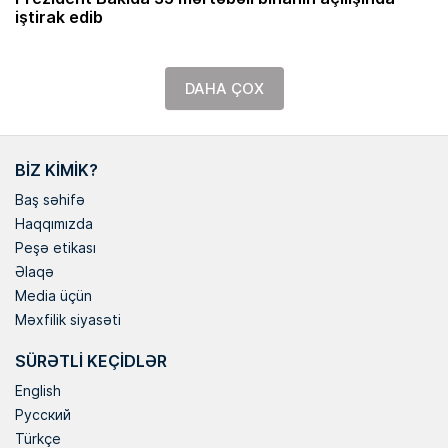
iştirak edib
DAHA ÇOX
BIZ KIMIK?
Baş səhifə
Haqqımızda
Peşə etikası
Əlaqə
Media üçün
Məxfilik siyasəti
SÜRƏTLI KEÇIDLƏR
English
Русский
Türkçe