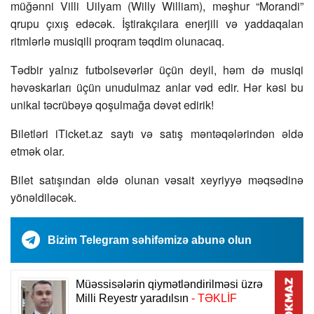
müğənni Villi Uilyam (Willy William), məşhur “Morandi”
qrupu çıxış edəcək. İştirakçılara enerjili və yaddaqalan
ritmlərlə musiqili proqram təqdim olunacaq.
Tədbir yalnız futbolsevərlər üçün deyil, həm də musiqi
həvəskarları üçün unudulmaz anlar vəd edir. Hər kəsi bu
unikal təcrübəyə qoşulmağa dəvət edirik!
Biletləri iTicket.az saytı və satış məntəqələrindən əldə
etmək olar.
Bilet satışından əldə olunan vəsait xeyriyyə məqsədinə
yönəldiləcək.
Bizim Telegram səhifəmizə abunə olun