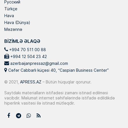
Русский
Türkçe
Hava
Hava (Dünya)
Məzənnə
BIZIMLƏ ƏLAQƏ
+994 70 511 00 88
+994 12 504 23 42
azerbaijanpressaz@gmail.com
Cəfər Cabbarlı küçəsi 40, “Caspian Business Center”
© 2021,
APRESS.AZ
– Bütün hüquqlar qorunur.
Saytdakı materialların istifadəsi zamanı istinad edilməsi
vacibdir. Məlumat internet səhifələrində istifadə edildikdə
hiperlink vasitəsi ilə istinad mütləqdir.