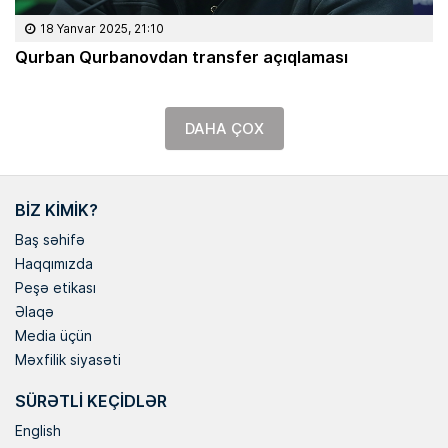
18 Yanvar 2025, 21:10
Qurban Qurbanovdan transfer açıqlaması
DAHA ÇOX
BIZ KIMIK?
Baş səhifə
Haqqımızda
Peşə etikası
Əlaqə
Media üçün
Məxfilik siyasəti
SÜRƏTLI KEÇIDLƏR
English