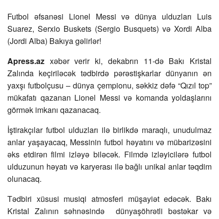
Futbol əfsanəsi Lionel Messi və dünya ulduzları Luis
Suarez, Serxio Buskets (Sergio Busquets) və Xordi Alba
(Jordi Alba) Bakıya gəlirlər!
Apress.az
xəbər verir ki, dekabrın 11-də Bakı Kristal
Zalında keçiriləcək tədbirdə pərəstişkarlar dünyanın ən
yaxşı futbolçusu – dünya çempionu, səkkiz dəfə “Qızıl top”
mükafatı qazanan Lionel Messi və komanda yoldaşlarını
görmək imkanı qazanacaq.
İştirakçılar futbol ulduzları ilə birlikdə maraqlı, unudulmaz
anlar yaşayacaq, Messinin futbol həyatını və mübarizəsini
əks etdirən filmi izləyə biləcək. Filmdə izləyicilərə futbol
ulduzunun həyatı və karyerası ilə bağlı unikal anlar təqdim
olunacaq.
Tədbiri xüsusi musiqi atmosferi müşayiət edəcək. Bakı
Kristal Zalının səhnəsində dünyaşöhrətli bəstəkar və