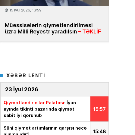
15 İyul 2026, 13:59
08 İyul 2
Müəssisələrin qiymətləndirilməsi
Bakıda m
üzrə Milli Reyestr yaradılsın
– TƏKLİF
bahadır
XƏBƏR LENTİ
23 İyul 2026
Qiymətləndiricilər Palatası
: İyun
ayında tikinti bazarında qiymət
15:57
sabitliyi qorunub
Süni qiymət artımlarının qarşısı necə
15:48
alınmalıdır?