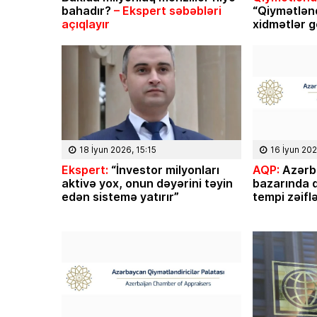
bahadır?
– Ekspert səbəbləri
“Qiymətlən
açıqlayır
xidmətlər g
18 İyun 2026, 15:15
16 İyun 202
Ekspert:
“İnvestor milyonları
AQP:
Azərb
aktivə yox, onun dəyərini təyin
bazarında q
edən sistemə yatırır”
tempi zəifl