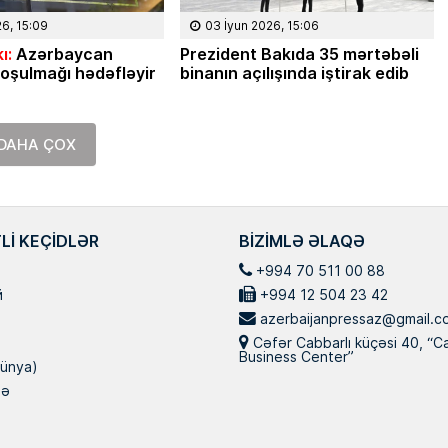
26, 15:09
03 İyun 2026, 15:06
ı:
Azərbaycan
Prezident Bakıda 35 mərtəbəli
oşulmağı hədəfləyir
binanın açılışında iştirak edib
DAHA ÇOX
LI KEÇIDLƏR
BIZIMLƏ ƏLAQƏ
+994 70 511 00 88
й
+994 12 504 23 42
azerbaijanpressaz@gmail.c
Cəfər Cabbarlı küçəsi 40, “C
Business Center”
ünya)
nə