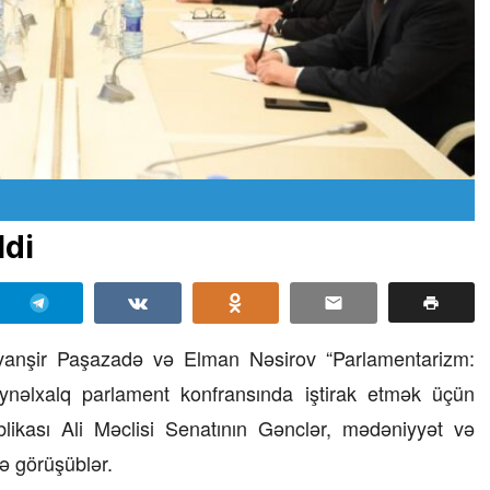
ldi
Cavanşir Paşazadə və Elman Nəsirov “Parlamentarizm:
ynəlxalq parlament konfransında iştirak etmək üçün
ikası Ali Məclisi Senatının Gənclər, mədəniyyət və
ə görüşüblər.