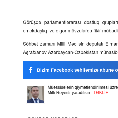
Görüşdə parlamentlərarası dostluq qrupları
əməkdaşlıq və digər mövzularda fikir mübadilə
Söhbət zamanı Milli Məclisin deputatı Elma
Aşrafxanov Azərbaycan-Özbəkistan münasibətlər
Bizim Facebook səhifəmizə abunə o