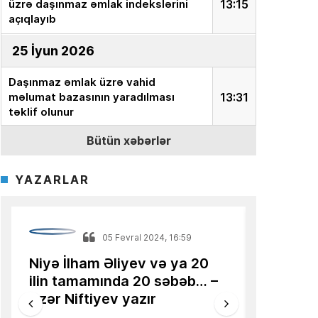
üzrə daşınmaz əmlak indekslərini
13:15
açıqlayıb
25 İyun 2026
Daşınmaz əmlak üzrə vahid
məlumat bazasının yaradılması
13:31
təklif olunur
Bütün xəbərlər
18 İyun 2026
Ekspert:
“İnvestor milyonları aktivə
YAZARLAR
yox, onun dəyərini təyin edən
15:15
sistemə yatırır”
Azərbaycanlı alimin məqaləsi
05 Fevral 2024, 16:59
13:36
Türkiyə mediasında dərc olunub
Niyə İlham Əliyev və ya 20
Türkiyə 
ilin tamamında 20 səbəb… –
16 İyun 2026
keçmiş 
Azər Niftiyev yazır
seçkilə
AQP:
Azərbaycan avtomobil