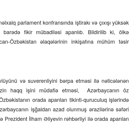
23 İyul 2026, 15:48
əlxalq parlament konfransında iştirakı və çıxışı yüksək
Süni qiymət artımlarının qarşısı necə
alınmalıdır?
fı barədə fikir mübadiləsi aparılıb. Bildirilib ki, ölkə
ycan-Özbəkistan əlaqələrinin inkişafına mühüm təsir
üyünü və suverenliyini bərpa etməsi ilə nəticələnən
izin haqq işini müdafiə etməsi, Azərbaycanın öz
zbəkistanın orada aparılan tikinti-quruculuq işlərində
zərbaycanın işğaldan azad olunmuş ərazilərinə səfəri
 Prezident İlham Əliyevin rəhbərliyi ilə orada aparılan