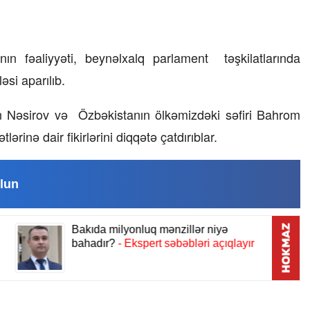
nın fəaliyyəti, beynəlxalq parlament təşkilatlarında
si aparılıb.
n Nəsirov və Özbəkistanın ölkəmizdəki səfiri Bahrom
inə dair fikirlərini diqqətə çatdırıblar.
lun