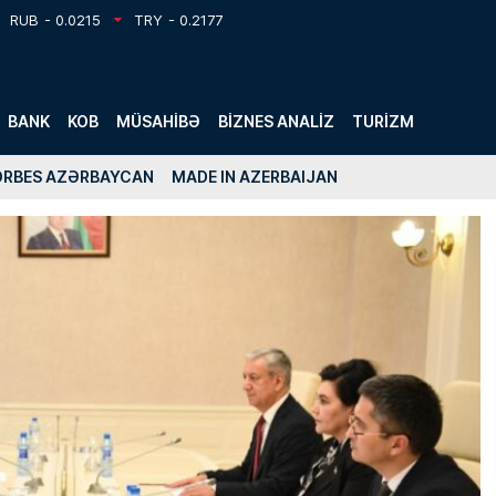
RUB
- 0.0215
TRY
- 0.2177
BANK
KOB
MÜSAHIBƏ
BIZNES ANALIZ
TURIZM
ORBES AZƏRBAYCAN
MADE IN AZERBAIJAN