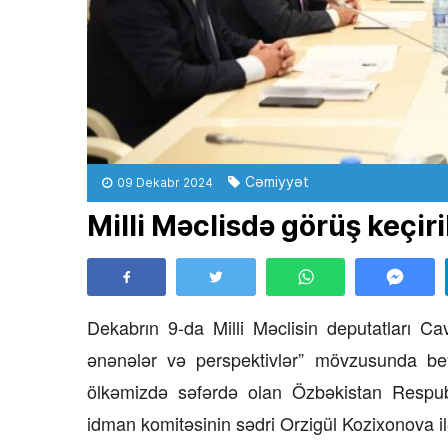
Cəmiyyət
09 Dekabr 2024
Milli Məclisdə görüş keçiri
Dekabrın 9-da Milli Məclisin deputatları 
ənənələr və perspektivlər” mövzusunda be
ölkəmizdə səfərdə olan Özbəkistan Respubl
idman komitəsinin sədri Orzigül Kozixonova il