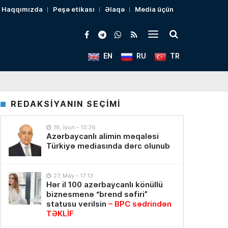
Haqqımızda
Peşə etikası
Əlaqə
Media üçün
EN
RU
TR
REDAKSİYANIN SEÇİMİ
18, İyun - 13:36
Azərbaycanlı alimin məqaləsi
Türkiyə mediasında dərc olunub
27, May - 17:13
Hər il 100 azərbaycanlı könüllü
biznesmenə “brend səfiri”
statusu verilsin
– BPC sədrindən
TƏKLİF