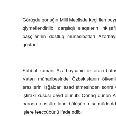
Görüşdə qonağın Milli Məclisdə keçirilən beyn
qiymətləndirilib, qarşılıqlı əlaqələrin inkişa
başçılarının dostluq münasibətləri Azərba
göstərir.
Söhbət zamanı Azərbaycanın öz ərazi bütövl
Vətən müharibəsində Özbəkistanın ölkəm
ərazilərini işğaldan azad etməsindən sonra Ö
iştirakı xüsusi qeyd olunub. Qonaq dünən A
barədə təəssüratlarını bölüşüb, qısa müddətdə
işlərə təəccübünü ifadə edib.