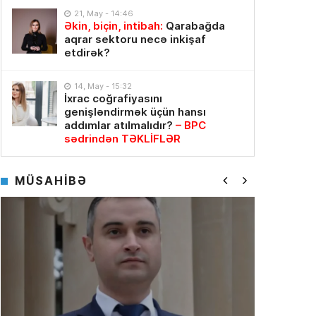
21, May - 14:46
Əkin, biçin, intibah:
Qarabağda
aqrar sektoru necə inkişaf
etdirək?
14, May - 15:32
İxrac coğrafiyasını
genişləndirmək üçün hansı
addımlar atılmalıdır?
– BPC
sədrindən TƏKLİFLƏR
MÜSAHİBƏ