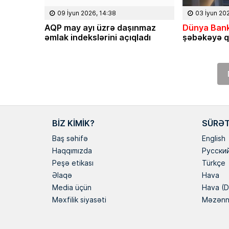
09 İyun 2026, 14:38
03 İyun 20
AQP may ayı üzrə daşınmaz
Dünya Bank
əmlak indekslərini açıqladı
şəbəkəyə q
BIZ KIMIK?
SÜRƏT
Baş səhifə
English
Haqqımızda
Русски
Peşə etikası
Türkçe
Əlaqə
Hava
Media üçün
Hava (D
Məxfilik siyasəti
Məzən