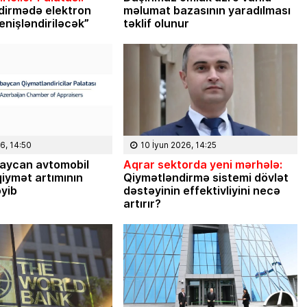
Masallı rayonunun Ərkivan qəsəbəsaində
dirmədə elektron
məlumat bazasının yaradılması
anadan olub. Memarlıq və İnşaat
enişləndiriləcək”
təklif olunur
Universitetini iqtisadçı-mühəndis ixtisası
üzrə bitirib. İqtisad elmləri doktorudur.
Hazırda Elm və […]
6, 14:50
10 İyun 2026, 14:25
aycan avtomobil
Aqrar sektorda yeni mərhələ:
iymət artımının
Qiymətləndirmə sistemi dövlət
əyib
dəstəyinin effektivliyini necə
artırır?