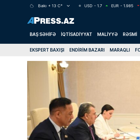
Bakı
+ 13 C°
USD
- 1.7
EUR
- 1.985
BAŞ SƏHIFƏ
İQTISADIYYAT
MALIYYƏ
RƏSMI
EKSPERT BAXIŞI
ENDIRIM BAZARI
MARAQLI
F