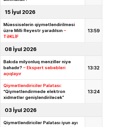
15 İyul 2026
Müəssisələrin qiymətləndirilməsi
üzrə Milli Reyestr yaradılsın
–
13:59
TƏKLİF
08 İyul 2026
Bakıda milyonluq mənzillər niyə
bahadır?
– Ekspert səbəbləri
13:32
açıqlayır
Qiymətləndiricilər Palatası:
“Qiymətləndirmədə elektron
13:24
xidmətlər genişləndiriləcək”
03 İyul 2026
Qiymətləndiricilər Palatası iyun ayı