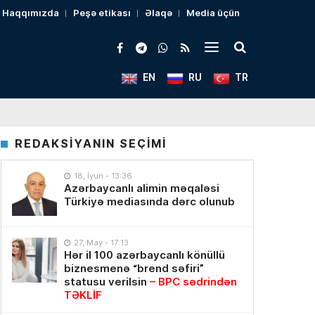
Haqqımızda
Peşə etikası
Əlaqə
Media üçün
EN
RU
TR
REDAKSİYANIN SEÇİMİ
18, İyun - 13:36
Azərbaycanlı alimin məqaləsi
Türkiyə mediasında dərc olunub
27, May - 17:13
Hər il 100 azərbaycanlı könüllü
biznesmenə “brend səfiri”
statusu verilsin
– BPC sədrindən
TƏKLİF