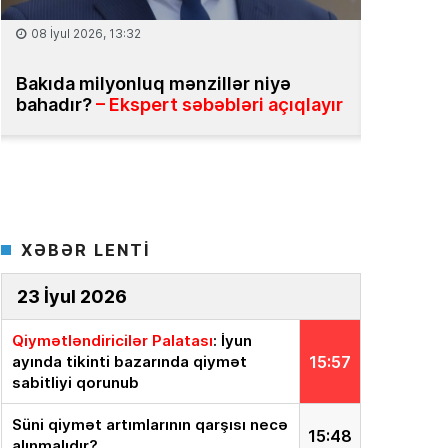
25 İyun 2026, 13:31
18 İyun 2
Daşınmaz əmlak üzrə vahid məlumat
Ekspert
bazasının yaradılması təklif olunur
yox, onu
sistemə 
XƏBƏR LENTİ
23 İyul 2026
Qiymətləndiricilər Palatası
: İyun
ayında tikinti bazarında qiymət
15:57
sabitliyi qorunub
Süni qiymət artımlarının qarşısı necə
15:48
alınmalıdır?