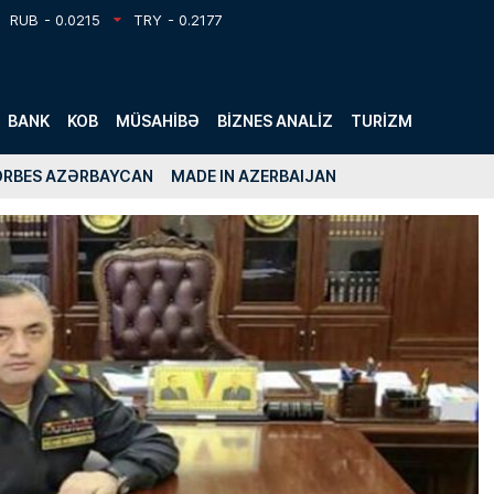
RUB
- 0.0215
TRY
- 0.2177
BANK
KOB
MÜSAHIBƏ
BIZNES ANALIZ
TURIZM
ORBES AZƏRBAYCAN
MADE IN AZERBAIJAN