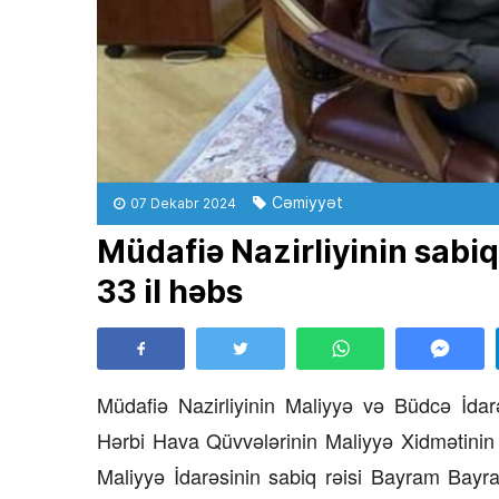
Cəmiyyət
07 Dekabr 2024
Müdafiə Nazirliyinin sab
33 il həbs
Müdafiə Nazirliyinin Maliyyə və Büdcə İda
Hərbi Hava Qüvvələrinin Maliyyə Xidmətinin 
Maliyyə İdarəsinin sabiq rəisi Bayram Bayr