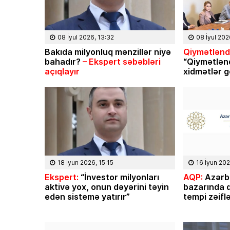
 rayonunun Ərkivan qəsəbəsaində
“İnanıram ki, mənim axıra 
olub. Memarlıq və İnşaat
bilmədiyim taleyüklü məsələ
tetini iqtisadçı-mühəndis ixtisası
işləri sizin köməyiniz və d
irib. İqtisad elmləri doktorudur.
Əliyev başa çatdıra biləc
08 İyul 2026, 13:32
08 İyul 202
 Elm və […]
Bakıda milyonluq mənzillər niyə
Qiymətləndi
bahadır?
– Ekspert səbəbləri
“Qiymətlən
açıqlayır
xidmətlər g
18 İyun 2026, 15:15
16 İyun 202
Ekspert:
“İnvestor milyonları
AQP:
Azərb
aktivə yox, onun dəyərini təyin
bazarında q
edən sistemə yatırır”
tempi zəifl