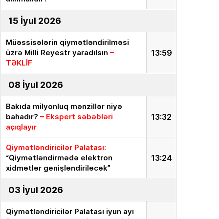
15 İyul 2026
Müəssisələrin qiymətləndirilməsi
üzrə Milli Reyestr yaradılsın
–
13:59
TƏKLİF
08 İyul 2026
Bakıda milyonluq mənzillər niyə
bahadır?
– Ekspert səbəbləri
13:32
açıqlayır
Qiymətləndiricilər Palatası:
“Qiymətləndirmədə elektron
13:24
xidmətlər genişləndiriləcək”
03 İyul 2026
Qiymətləndiricilər Palatası iyun ayı