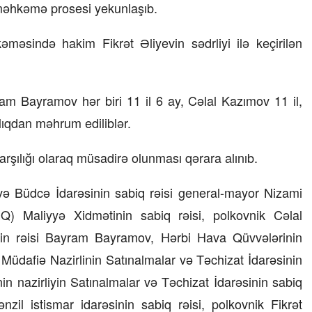
ə məhkəmə prosesi yekunlaşıb.
08 İyul 2026, 13:32
əməsində hakim Fikrət Əliyevin sədrliyi ilə keçirilən
məsi
Bakıda milyonluq mənzillər niyə
 TƏKLİF
bahadır?
– Ekspert səbəbləri açıqlayır
Bayramov hər biri 11 il 6 ay, Cəlal Kazımov 11 il,
lıqdan məhrum ediliblər.
arşılığı olaraq müsadirə olunması qərara alınıb.
və Büdcə İdarəsinin sabiq rəisi general-mayor Nizami
 Maliyyə Xidmətinin sabiq rəisi, polkovnik Cəlal
nin rəisi Bayram Bayramov, Hərbi Hava Qüvvələrinin
 Müdafiə Nazirlinin Satınalmalar və Təchizat İdarəsinin
in nazirliyin Satınalmalar və Təchizat İdarəsinin sabiq
il istismar idarəsinin sabiq rəisi, polkovnik Fikrət