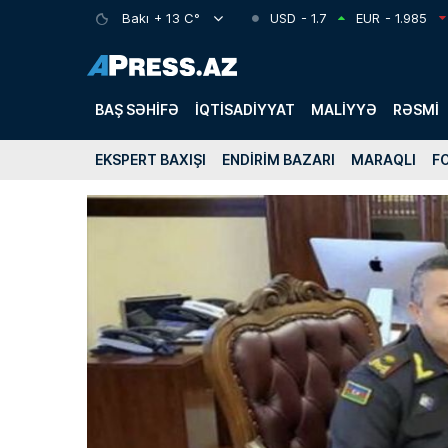
Bakı
+ 13 C°
USD
- 1.7
EUR
- 1.985
BAŞ SƏHIFƏ
İQTISADIYYAT
MALIYYƏ
RƏSMI
EKSPERT BAXIŞI
ENDIRIM BAZARI
MARAQLI
F