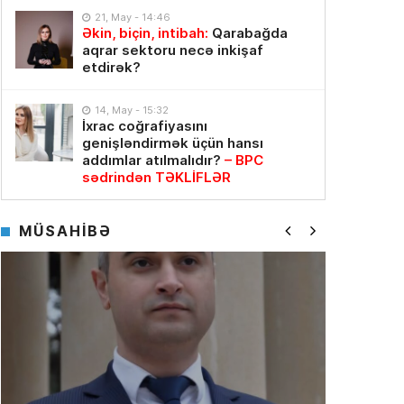
21, May - 14:46
Əkin, biçin, intibah:
Qarabağda
aqrar sektoru necə inkişaf
etdirək?
14, May - 15:32
İxrac coğrafiyasını
genişləndirmək üçün hansı
addımlar atılmalıdır?
– BPC
sədrindən TƏKLİFLƏR
MÜSAHİBƏ