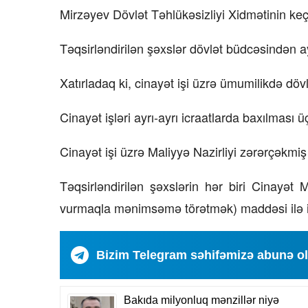
Mirzəyev Dövlət Təhlükəsizliyi Xidmətinin keçi
Təqsirləndirilən şəxslər dövlət büdcəsindən ay
Xatırladaq ki, cinayət işi üzrə ümumilikdə dö
Cinayət işləri ayrı-ayrı icraatlarda baxılmas
Cinayət işi üzrə Maliyyə Nazirliyi zərərçəkmiş
Təqsirləndirilən şəxslərin hər biri Cinayət 
vurmaqla mənimsəmə törətmək) maddəsi ilə it
Bizim Telegram səhifəmizə abunə o