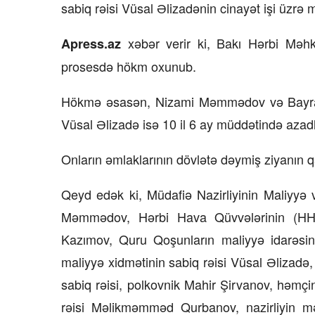
sabiq rəisi Vüsal Əlizadənin cinayət işi üzr
15 İyul 2026, 13:59
xəbər verir ki, Bakı Hərbi Məhk
Apress.az
rının qarşısı necə
Müəssisələrin qiymətləndiril
prosesdə hökm oxunub.
üzrə Milli Reyestr yaradılsın
–
Hökmə əsasən, Nizami Məmmədov və Bayram 
Vüsal Əlizadə isə 10 il 6 ay müddətində azad
Onların əmlaklarının dövlətə dəymiş ziyanın q
Qeyd edək ki, Müdafiə Nazirliyinin Maliyyə 
Məmmədov, Hərbi Hava Qüvvələrinin (HHQ)
Kazımov, Quru Qoşunların maliyyə idarəsi
maliyyə xidmətinin sabiq rəisi Vüsal Əlizadə,
sabiq rəisi, polkovnik Mahir Şirvanov, həmçin
rəisi Məlikməmməd Qurbanov, nazirliyin mənz