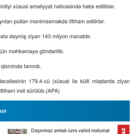
rdiyi xüsusi əməliyyat nəticəsində həbs ediliblər.
rılan pulları mənimsəməkdə ittiham edilirlər.
vlətə dəymiş ziyan 143 milyon manatdır.
ı üçün məhkəməyə göndərilib.
 qismində tanınıb.
Məcəlləsinin 179.4-cü (xüsusi ilə külli miqdarda ziyan
tiham irəli sürülüb.(APA)
lun