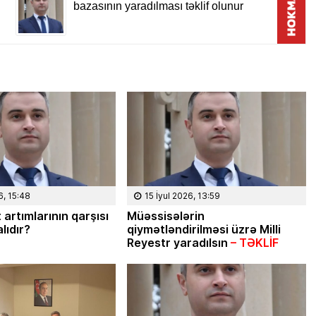
6, 15:48
15 İyul 2026, 13:59
 artımlarının qarşısı
Müəssisələrin
lıdır?
qiymətləndirilməsi üzrə Milli
Mikayıl Mirzəzadə
024, 16:59
Reyestr yaradılsın
– TƏKLİF
24 İyun 2022, 17:14
 və ya 20
Türkiyə iqtidarı və müxalifəti
0 səbəb… –
keçmiş futbolçularla
r
seçkilərə qatılacaq, yoxsa…