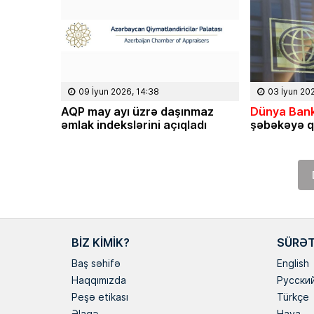
09 İyun 2026, 14:38
03 İyun 20
AQP may ayı üzrə daşınmaz
Dünya Bank
əmlak indekslərini açıqladı
şəbəkəyə q
BIZ KIMIK?
SÜRƏT
Baş səhifə
English
Haqqımızda
Русски
Peşə etikası
Türkçe
Əlaqə
Hava