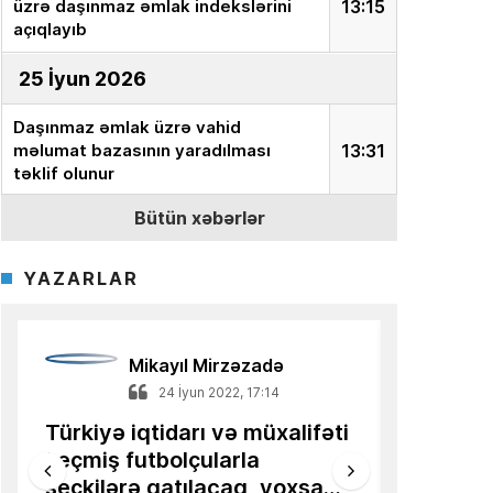
üzrə daşınmaz əmlak indekslərini
13:15
açıqlayıb
25 İyun 2026
Daşınmaz əmlak üzrə vahid
məlumat bazasının yaradılması
13:31
təklif olunur
Bütün xəbərlər
18 İyun 2026
Ekspert:
“İnvestor milyonları aktivə
YAZARLAR
yox, onun dəyərini təyin edən
15:15
sistemə yatırır”
Azərbaycanlı alimin məqaləsi
Mikayıl Mirzəzadə
13:36
Türkiyə mediasında dərc olunub
14 Mart 2022, 21:11
18 ilə ge
Qərbə uzanan kiçik əllər –
tarixi Zə
16 İyun 2026
İqtisadiyyatın Estoniya
44 günlük t
nümunəsi
AQP:
Azərbaycan avtomobil