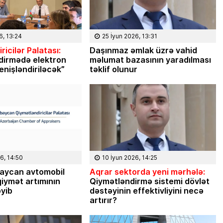
çatdıra
ləri, planları,
Türkiyədə 2023-cü ilin avqust ayında
əstəyinizlə İlham
növbəti prezident seçkiləri keçiriləcək.
ək. Mən […]
Seçkilərə bir ildən çox vaxt qalmasına
6, 13:24
25 İyun 2026, 13:31
baxmayaraq, Türkiyə cəmiyyətində
ricilər Palatası:
Daşınmaz əmlak üzrə vahid
indidən müzakirələr […]
dirmədə elektron
məlumat bazasının yaradılması
enişləndiriləcək”
təklif olunur
6, 14:50
10 İyun 2026, 14:25
aycan avtomobil
Aqrar sektorda yeni mərhələ:
iymət artımının
Qiymətləndirmə sistemi dövlət
əyib
dəstəyinin effektivliyini necə
artırır?