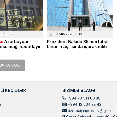
26, 15:09
03 İyun 2026, 15:06
ı:
Azərbaycan
Prezident Bakıda 35 mərtəbəli
oşulmağı hədəfləyir
binanın açılışında iştirak edib
DAHA ÇOX
LI KEÇIDLƏR
BIZIMLƏ ƏLAQƏ
+994 70 511 00 88
й
+994 12 504 23 42
azerbaijanpressaz@gmail.c
Cəfər Cabbarlı küçəsi 40, “C