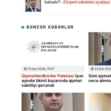
BƏNZƏR XƏBƏRLƏR
23 İyul 2026, 15:57
23 İyul 202
Qiymətləndiricilər Palatası
: İyun
Süni qiymət
ayında tikinti bazarında qiymət
necə alınma
08 Fevral 2024, 15:32
05 Fevral 2
sabitliyi qorunub
yyə Sabir poeziyası –
Niyə İlham Əliyev
 Səmədovun
ilin tamamında 2
imatında
Azər Niftiyev yazı