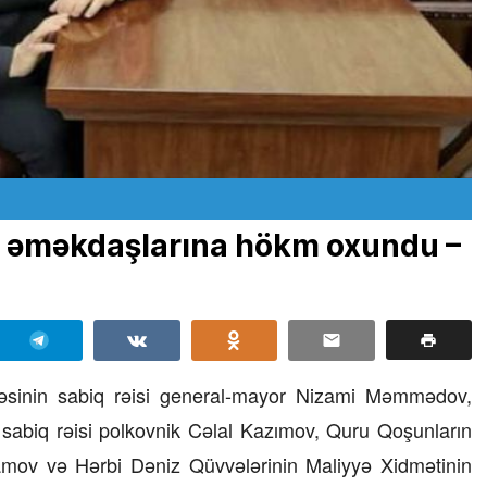
iq əməkdaşlarına hökm oxundu –
rəsinin sabiq rəisi general-mayor Nizami Məmmədov,
sabiq rəisi polkovnik Cəlal Kazımov, Quru Qoşunların
amov və Hərbi Dəniz Qüvvələrinin Maliyyə Xidmətinin