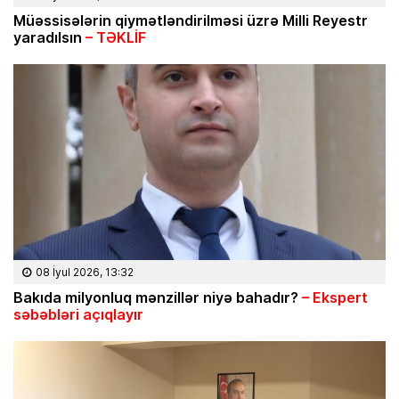
Müəssisələrin qiymətləndirilməsi üzrə Milli Reyestr
yaradılsın
– TƏKLİF
08 İyul 2026, 13:32
Bakıda milyonluq mənzillər niyə bahadır?
– Ekspert
səbəbləri açıqlayır