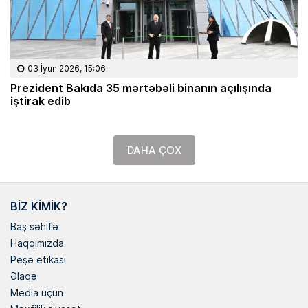
03 İyun 2026, 15:06
Prezident Bakıda 35 mərtəbəli binanın açılışında
iştirak edib
DAHA ÇOX
BIZ KIMIK?
Baş səhifə
Haqqımızda
Peşə etikası
Əlaqə
Media üçün