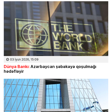
03 İyun 2026, 15:09
Dünya Bankı:
Azərbaycan şəbəkəyə qoşulmağı
hədəfləyir