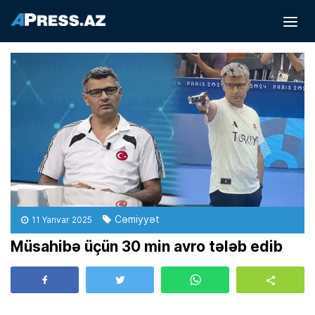
Cəmiyyət
11 Yanvar 2025
Müsahibə üçün 30 min avro tələb edib