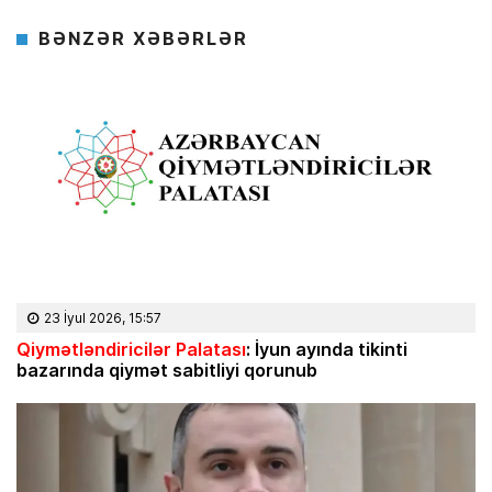
BƏNZƏR XƏBƏRLƏR
23 İyul 2026, 15:57
Qiymətləndiricilər Palatası
: İyun ayında tikinti
bazarında qiymət sabitliyi qorunub