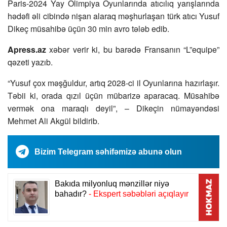
Paris-2024 Yay Olimpiya Oyunlarında atıcılıq yarışlarında
hədəfi əli cibində nişan alaraq məşhurlaşan türk atıcı Yusuf
Dikeç müsahibə üçün 30 min avro tələb edib.
Apress.az
xəbər verir ki, bu barədə Fransanın “L”equipe”
qəzeti yazıb.
“Yusuf çox məşğuldur, artıq 2028-ci il Oyunlarına hazırlaşır.
Təbii ki, orada qızıl üçün mübarizə aparacaq. Müsahibə
vermək ona maraqlı deyil”, – Dikeçin nümayəndəsi
Mehmet Ali Akgül bildirib.
Bizim Telegram səhifəmizə abunə olun