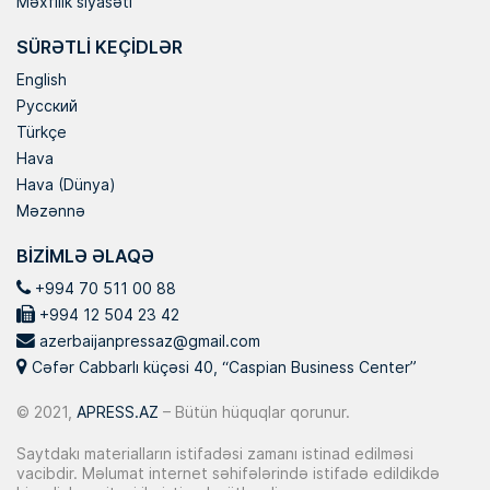
Məxfilik siyasəti
SÜRƏTLI KEÇIDLƏR
English
Русский
Türkçe
Hava
Hava (Dünya)
Məzənnə
BIZIMLƏ ƏLAQƏ
+994 70 511 00 88
+994 12 504 23 42
azerbaijanpressaz@gmail.com
Cəfər Cabbarlı küçəsi 40, “Caspian Business Center”
© 2021,
APRESS.AZ
– Bütün hüquqlar qorunur.
Saytdakı materialların istifadəsi zamanı istinad edilməsi
vacibdir. Məlumat internet səhifələrində istifadə edildikdə