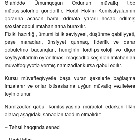
Əlahiddə Ümumqoşun Ordunun müvafiq tibb
müəssisələrinə göndərilir. Hərbi Həkim Komissiyalarının
qərarına əsasən hərbi xidmətə yararlı hesab edilmiş
şəxslər qəbul imtahanlarına buraxılır.
Fiziki hazırlığı, ümumi bilik səviyyəsi, düşünmə qabiliyyəti,
peşə maraqları, ünsiyyət qurmaq, liderlik və qərar
qəbuletmə bacarıqları, həmçinin fərdi-psixoloji və digər
keyfiyyətlərinin öyrənilməsi məqsədilə keçirilən imtahanları
müvəffəqiyyətlə vermiş namizədlər kursa qəbul edilir.
Kursu müvəffəqiyyətlə başa vuran şəxslərlə bağlaşma
imzalanır və onlar ixtisaslarına uyğun müvafiq vəzifələrə
təyin olunur.
Namizədlər qəbul komissiyasına müraciət edərkən ilkin
olaraq aşağıdakı sənədləri təqdim etməlidir:
– Təhsil haqqında sənəd
– Hərbi bilet