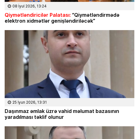
08 İyul 2026, 13:24
Qiymətləndiricilər Palatası:
“Qiymətləndirmədə
elektron xidmətlər genişləndiriləcək”
25 İyun 2026, 13:31
Daşınmaz əmlak üzrə vahid məlumat bazasının
yaradılması təklif olunur