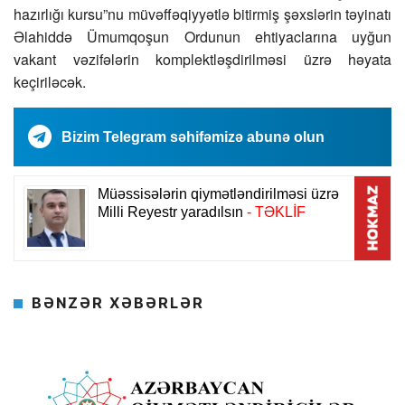
hazırlığı kursu”nu müvəffəqiyyətlə bitirmiş şəxslərin təyinatı
Əlahiddə Ümumqoşun Ordunun ehtiyaclarına uyğun
vakant vəzifələrin komplektləşdirilməsi üzrə həyata
keçiriləcək.
Bizim Telegram səhifəmizə abunə olun
BƏNZƏR XƏBƏRLƏR