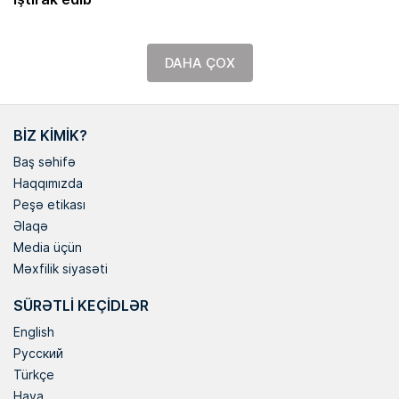
DAHA ÇOX
BIZ KIMIK?
Baş səhifə
Haqqımızda
Peşə etikası
Əlaqə
Media üçün
Məxfilik siyasəti
SÜRƏTLI KEÇIDLƏR
English
Русский
Türkçe
Hava