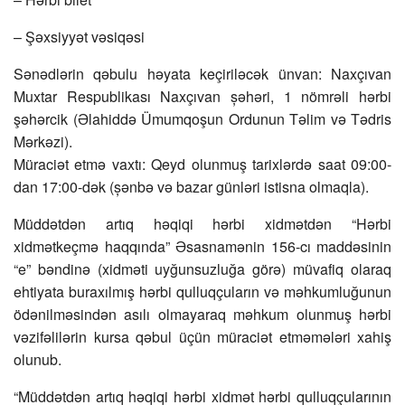
– Şəxsiyyət vəsiqəsi
Sənədlərin qəbulu həyata keçiriləcək ünvan: Naxçıvan
Muxtar Respublikası Naxçıvan șəhəri, 1 nömrəli hərbi
şəhərcik (Əlahiddə Ümumqoşun Ordunun Təlim və Tədris
Mərkəzi).
Müraciət etmə vaxtı: Qeyd olunmuş tarixlərdə saat 09:00-
dan 17:00-dək (șənbə və bazar günləri istisna olmaqla).
Müddətdən artıq həqiqi hərbi xidmətdən “Hərbi
xidmətkeçmə haqqında” Əsasnamənin 156-cı maddəsinin
“e” bəndinə (xidməti uyğunsuzluğa görə) müvafiq olaraq
ehtiyata buraxılmış hərbi qulluqçuların və məhkumluğunun
ödənilməsindən asılı olmayaraq məhkum olunmuş hərbi
vəzifəlilərin kursa qəbul üçün müraciət etməmələri xahiş
olunub.
“Müddətdən artıq həqiqi hərbi xidmət hərbi qulluqçularının