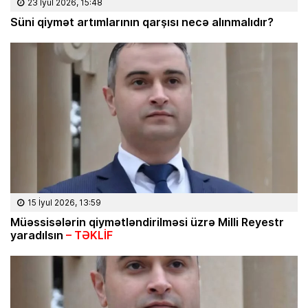
23 İyul 2026, 15:48
Süni qiymət artımlarının qarşısı necə alınmalıdır?
15 İyul 2026, 13:59
Müəssisələrin qiymətləndirilməsi üzrə Milli Reyestr
yaradılsın
– TƏKLİF