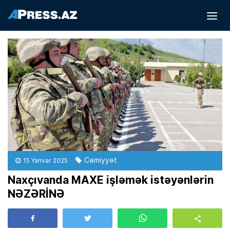
Cəmiyyət
15 Yanvar 2025
Naxçıvanda MAXE işləmək istəyənlərin
NƏZƏRİNƏ