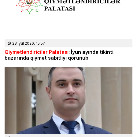
23 İyul 2026, 15:57
Qiymətləndiricilər Palatası
: İyun ayında tikinti
bazarında qiymət sabitliyi qorunub