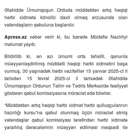
Əlahiddə Ümumqoşun Orduda müddətdən artıq həqiqi
hərbi xidmətə könüllü daxil olmaq arzusunda olan
vətəndaşların qəbuluna başlanılır.
Apress.az
xəbər verir ki, bu barədə Müdafiə Nazirliyi
məlumat yayıb.
Bildirilib ki, ən azı ümumi orta təhsilli, qanunla
müəyyənləşdirilmiş müddətli həqiqi hərbi xidmətini başa
vurmuş, 30 yaşınadək hərbi vəzifəlilər 15 yanvar 2025-ci il
tarixdən 15 fevral 2025-ci il tarixədək Əlahiddə
Ümumqoşun Ordunun Təlim və Tədris Mərkəzidə fəaliyyət
göstərən qəbul komissiyasına müraciət edə bilərlər.
“Müddətdən artıq həqiqi hərbi xidmət hərbi qulluqçularının
hazırlığı kursu”na qəbul olunmaq üçün müraciət etmiş
vətəndaşlar qəbul komissiyası tərəfindən hərbi xidmətə
yararlılıq dərəcələrinin müəyyən edilməsi məqsədi ilə