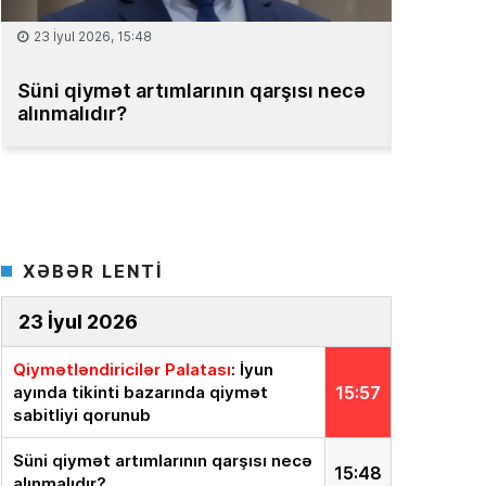
15 İyul 2026, 13:59
qarşısı necə
Müəssisələrin qiymətləndirilməsi
üzrə Milli Reyestr yaradılsın
– TƏKLİ
XƏBƏR LENTİ
23 İyul 2026
Qiymətləndiricilər Palatası
: İyun
ayında tikinti bazarında qiymət
15:57
sabitliyi qorunub
Süni qiymət artımlarının qarşısı necə
15:48
alınmalıdır?