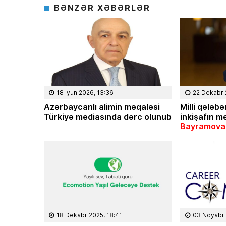
BƏNZƏR XƏBƏRLƏR
18 İyun 2026, 13:36
22 Dekabr 
Azərbaycanlı alimin məqaləsi
Milli q
ələbən
Türkiyə mediasında dərc olunub
inki
şafın m
Bayramova
18 Dekabr 2025, 18:41
03 Noyabr 