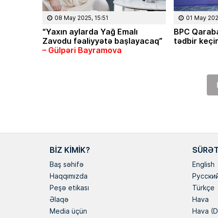
08 May 2025, 15:51
01 May 202
“Yaxın aylarda Yağ Emalı
BPC Qaraba
Zavodu fəaliyyətə başlayacaq”
tədbir keçi
– Gülpəri Bayramova
BIZ KIMIK?
SÜRƏT
Baş səhifə
English
Haqqımızda
Русски
Peşə etikası
Türkçe
Əlaqə
Hava
Media üçün
Hava (D