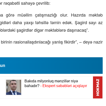
r rəqabətli sahəyə çevrilib:
23 İyul 2026, 15:48
na görə müəllim çatışmazlığı olur. Hazırda məktəb
Süni qiymət artımlarının 
agidləri daha yaxşı təhsillə təmin edək. Şagird sayı az
alınmalıdır?
blərdəki şagirdlər digər məktəblərə daşınacaq”.
rinin rasionallaşdırılacağı yanlış fikirdir”, – deyə nazir
lun