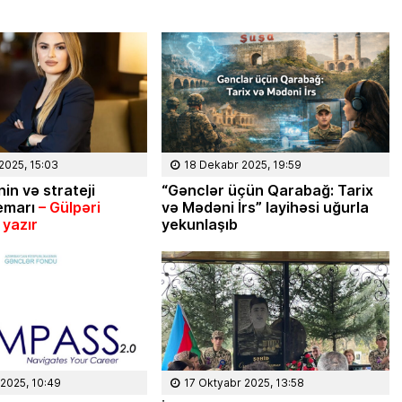
2025, 15:03
18 Dekabr 2025, 19:59
in və strateji
“Gənclər üçün Qarabağ: Tarix
emarı
– G
ülp
əri
və Mədəni İrs” layihəsi uğurla
 yaz
ır
yekunlaşıb
2025, 10:49
17 Oktyabr 2025, 13:58