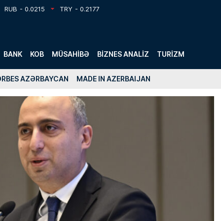
RUB
- 0.0215
TRY
- 0.2177
BANK
KOB
MÜSAHIBƏ
BIZNES ANALIZ
TURIZM
ORBES AZƏRBAYCAN
MADE IN AZERBAIJAN