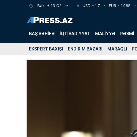
Bakı
+ 13 C°
USD
- 1.7
EUR
- 1.985
BAŞ SƏHIFƏ
İQTISADIYYAT
MALIYYƏ
RƏSMI
EKSPERT BAXIŞI
ENDIRIM BAZARI
MARAQLI
F