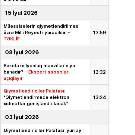
15 İyul 2026
Müəssisələrin qiymətləndirilməsi
üzrə Milli Reyestr yaradılsın
–
13:59
TƏKLİF
08 İyul 2026
Bakıda milyonluq mənzillər niyə
bahadır?
– Ekspert səbəbləri
13:32
açıqlayır
Qiymətləndiricilər Palatası:
“Qiymətləndirmədə elektron
13:24
xidmətlər genişləndiriləcək”
03 İyul 2026
Qiymətləndiricilər Palatası iyun ayı