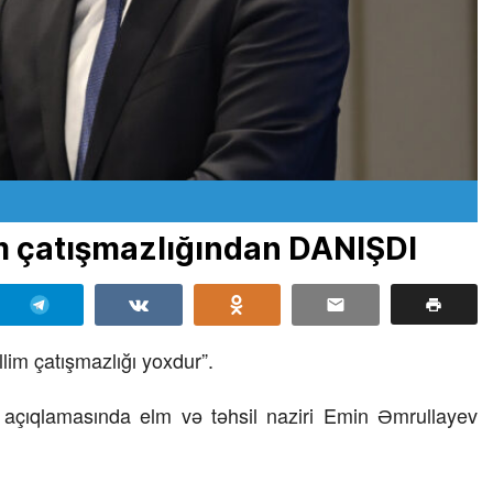
m çatışmazlığından DANIŞDI
im çatışmazlığı yoxdur”.
rə açıqlamasında elm və təhsil naziri Emin Əmrullayev