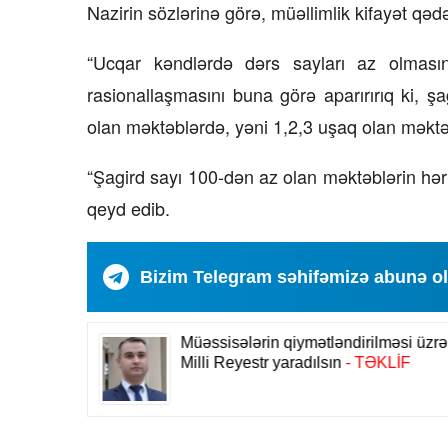
Nazirin sözlərinə görə, müəllimlik kifayət qədə
“Ucqar kəndlərdə dərs sayları az olması
rasionallaşmasını buna görə aparırırıq ki, ş
olan məktəblərdə, yəni 1,2,3 uşaq olan məktə
“Şagird sayı 100-dən az olan məktəblərin hər bi
qeyd edib.
Bizim Telegram səhifəmizə abunə o