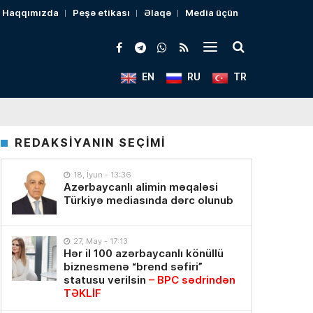
Haqqımızda
Peşə etikası
Əlaqə
Media üçün
EN
RU
TR
REDAKSİYANIN SEÇİMİ
18, İyun - 13:36
Azərbaycanlı alimin məqaləsi
Türkiyə mediasında dərc olunub
27, May - 17:13
Hər il 100 azərbaycanlı könüllü
biznesmenə “brend səfiri”
statusu verilsin
– BPC sədrindən
TƏKLİF