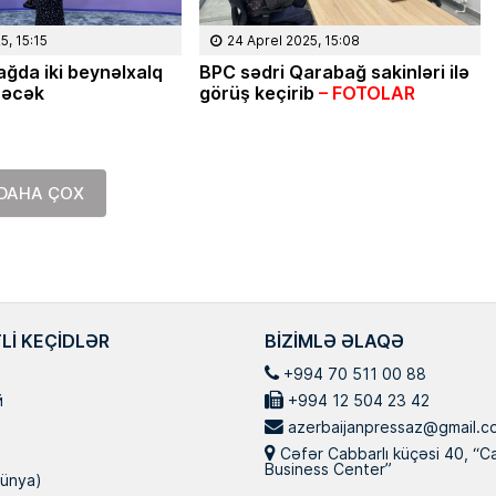
Masallı rayonunun Ərkivan qə
anadan olub. Memarlıq və İnşa
5, 15:15
24 Aprel 2025, 15:08
Universitetini iqtisadçı-mühəndi
ğda iki beynəlxalq
BPC sədri Qarabağ sakinləri ilə
üzrə bitirib. İqtisad elmləri do
rəcək
görüş keçirib
– FOTOLAR
Hazırda Elm və […]
DAHA ÇOX
LI KEÇIDLƏR
BIZIMLƏ ƏLAQƏ
+994 70 511 00 88
й
+994 12 504 23 42
azerbaijanpressaz@gmail.c
Cəfər Cabbarlı küçəsi 40, “C
Business Center”
ünya)