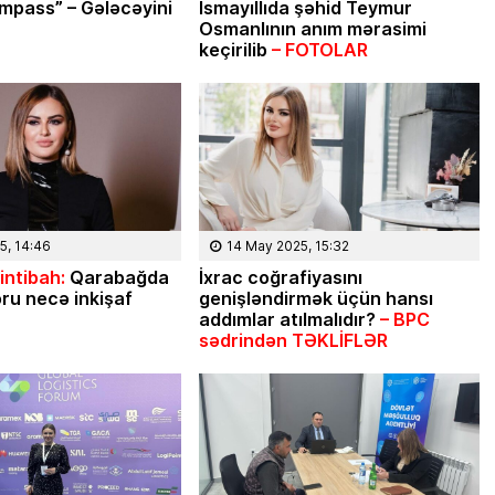
mpass” – Gələcəyini
İsmayıllıda şəhid Teymur
Osmanlının anım mərasimi
keçirilib
– FOTOLAR
5, 14:46
14 May 2025, 15:32
 intibah:
Qarabağda
İxrac coğrafiyasını
ru necə inkişaf
genişləndirmək üçün hansı
addımlar atılmalıdır?
– BPC
sədrindən TƏKLİFLƏR
08 Fevral 2024, 
Rəsmiyyə Sabir poezi
Ayıq Səmədovun
təqdimatında