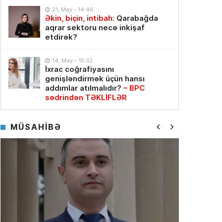
21, May - 14:46
Əkin, biçin, intibah:
Qarabağda
aqrar sektoru necə inkişaf
etdirək?
14, May - 15:32
İxrac coğrafiyasını
genişləndirmək üçün hansı
addımlar atılmalıdır?
– BPC
sədrindən TƏKLİFLƏR
MÜSAHİBƏ