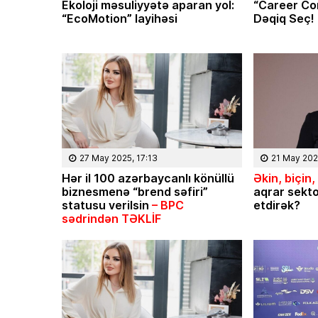
Ekoloji məsuliyyətə aparan yol:
“Career Co
“EcoMotion” layihəsi
Dəqiq Seç!
27 May 2025, 17:13
21 May 202
Hər il 100 azərbaycanlı könüllü
Əkin, biçin,
biznesmenə “brend səfiri”
aqrar sekto
statusu verilsin
– BPC
etdirək?
sədrindən TƏKLİF