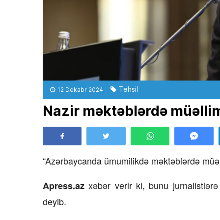
Təhsil
12 Dekabr 2024
Nazir məktəblərdə müəlli
“Azərbaycanda ümumilikdə məktəblərdə müəll
xəbər verir ki, bunu jurnalistlə
Apress.az
deyib.