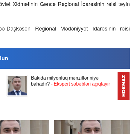
lət Xidmətinin Gəncə Regional İdarəsinin rəisi təyin
23 İyul 2026, 15:48
Süni qiymət artımlarının qarşıs
cə-Daşkəsən Regional Mədəniyyət İdarəsinin rəisi
alınmalıdır?
lun