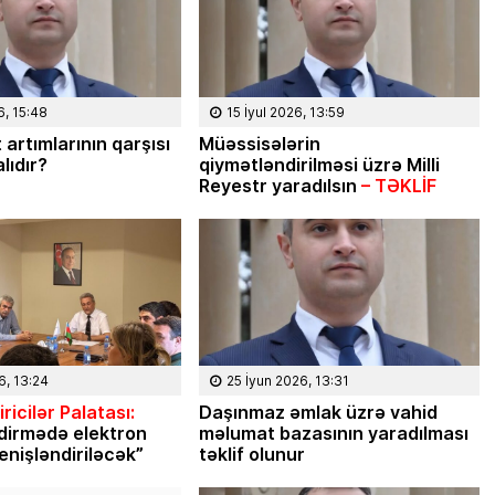
6, 15:48
15 İyul 2026, 13:59
 artımlarının qarşısı
Müəssisələrin
lıdır?
qiymətləndirilməsi üzrə Milli
Reyestr yaradılsın
– TƏKLİF
6, 13:24
25 İyun 2026, 13:31
ricilər Palatası:
Daşınmaz əmlak üzrə vahid
dirmədə elektron
məlumat bazasının yaradılması
enişləndiriləcək”
təklif olunur