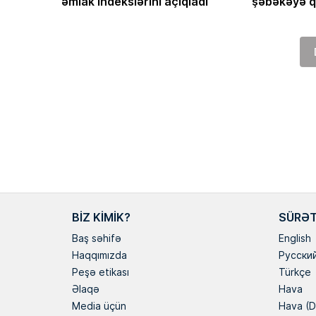
əmlak indekslərini açıqladı
şəbəkəyə q
BIZ KIMIK?
SÜRƏT
Baş səhifə
English
Haqqımızda
Русски
Peşə etikası
Türkçe
Əlaqə
Hava
Media üçün
Hava (D