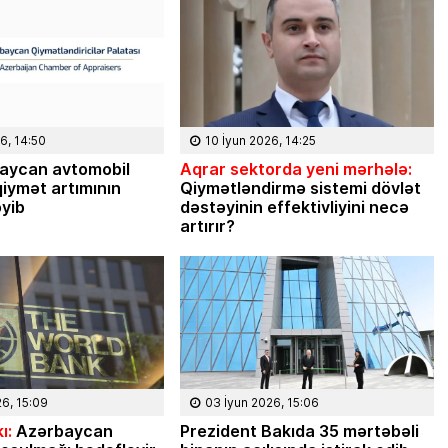
6, 14:50
10 İyun 2026, 14:25
aycan avtomobil
Aqrar sektorda yeni mərhələ:
iymət artımının
Qiymətləndirmə sistemi dövlət
əyib
dəstəyinin effektivliyini necə
artırır?
08 Fevral 2024, 15:32
Rəsmiyyə Sabir poeziyası 
Ayıq Səmədovun
26, 15:09
03 İyun 2026, 15:06
təqdimatında
ı:
Azərbaycan
Prezident Bakıda 35 mərtəbəli