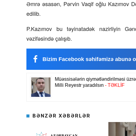
Əmrə əsasən, Pərvin Vaqif oğlu Kazımov Döv
edilib.
P.Kazımov bu təyinatadək nazirliyin Gən
vəzifəsində çalışıb.
Bizim Facebook səhifəmizə abunə o
BƏNZƏR XƏBƏRLƏR