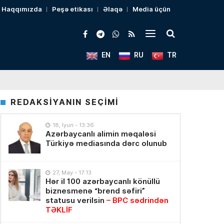
Haqqımızda
Peşə etikası
Əlaqə
Media üçün
EN
RU
TR
REDAKSİYANIN SEÇİMİ
18, İyun - 13:36
Azərbaycanlı alimin məqaləsi
Türkiyə mediasında dərc olunub
27, May - 17:13
Hər il 100 azərbaycanlı könüllü
biznesmenə “brend səfiri”
statusu verilsin
– BPC sədrindən
TƏKLİF