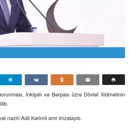
İ
orunması, İnkişafı və Bərpası üzrə Dövlət Xidmətinin
lib.
ət naziri Adil Kərimli əmr imzalayıb.