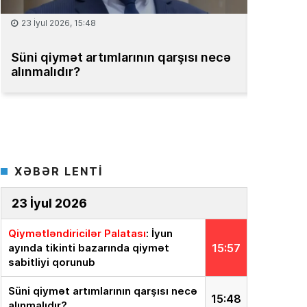
15 İyul 2026, 13:59
ı necə
Müəssisələrin qiymətləndirilməsi
üzrə Milli Reyestr yaradılsın
– TƏKLİF
XƏBƏR LENTİ
23 İyul 2026
Qiymətləndiricilər Palatası
: İyun
ayında tikinti bazarında qiymət
15:57
sabitliyi qorunub
Süni qiymət artımlarının qarşısı necə
15:48
alınmalıdır?