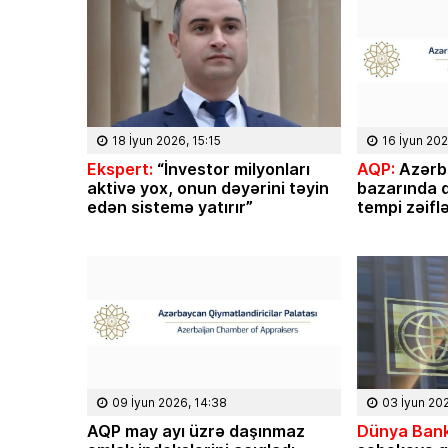
18 İyun 2026, 15:15
16 İyun 202
Ekspert:
“İnvestor milyonları
AQP:
Azərb
aktivə yox, onun dəyərini təyin
bazarında q
edən sistemə yatırır”
tempi zəifl
09 İyun 2026, 14:38
03 İyun 20
AQP may ayı üzrə daşınmaz
Dünya Bank