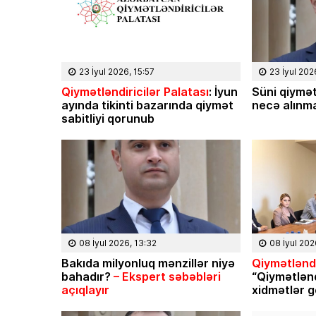
23 İyul 2026, 15:57
23 İyul 202
Qiymətləndiricilər Palatası
: İyun
Süni qiymət
ayında tikinti bazarında qiymət
necə alınma
sabitliyi qorunub
08 İyul 2026, 13:32
08 İyul 202
Bakıda milyonluq mənzillər niyə
Qiymətləndi
bahadır?
– Ekspert səbəbləri
“Qiymətlən
açıqlayır
xidmətlər g