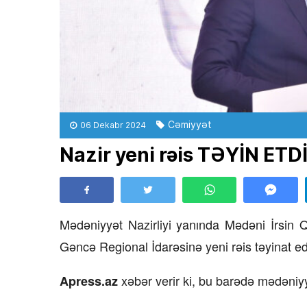
Cəmiyyət
06 Dekabr 2024
Nazir yeni rəis TƏYİN ETD
Mədəniyyət Nazirliyi yanında Mədəni İrsin Q
Gəncə Regional İdarəsinə yeni rəis təyinat edi
xəbər verir ki, bu barədə mədəniyy
Apress.az