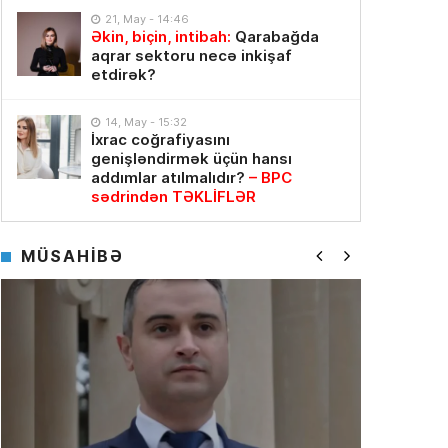
21, May - 14:46
Əkin, biçin, intibah:
Qarabağda
aqrar sektoru necə inkişaf
etdirək?
14, May - 15:32
İxrac coğrafiyasını
genişləndirmək üçün hansı
addımlar atılmalıdır?
– BPC
sədrindən TƏKLİFLƏR
MÜSAHİBƏ