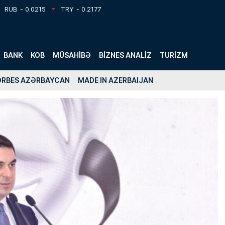
RUB
- 0.0215
TRY
- 0.2177
BANK
KOB
MÜSAHIBƏ
BIZNES ANALIZ
TURIZM
ORBES AZƏRBAYCAN
MADE IN AZERBAIJAN