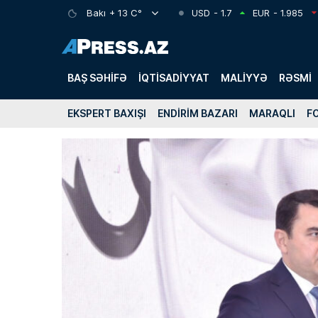
Bakı
+ 13 C°
USD
- 1.7
EUR
- 1.985
BAŞ SƏHIFƏ
İQTISADIYYAT
MALIYYƏ
RƏSMI
EKSPERT BAXIŞI
ENDIRIM BAZARI
MARAQLI
F