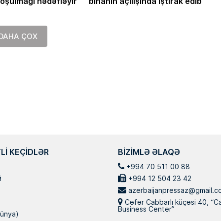
oşulmağı hədəfləyir
binanın açılışında iştirak edib
Masallı rayonunun Ərkivan qəsəbəsai
anadan olub. Memarlıq və İnşaat
Universitetini iqtisadçı-mühəndis ixtisa
üzrə bitirib. İqtisad elmləri doktorudur
DAHA ÇOX
Hazırda Elm və […]
LI KEÇIDLƏR
BIZIMLƏ ƏLAQƏ
+994 70 511 00 88
й
+994 12 504 23 42
azerbaijanpressaz@gmail.c
Cəfər Cabbarlı küçəsi 40, “C
Business Center”
ünya)