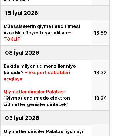
15 İyul 2026
Müəssisələrin qiymətləndirilməsi
üzrə Milli Reyestr yaradılsın
–
13:59
TƏKLİF
08 İyul 2026
Bakıda milyonluq mənzillər niyə
bahadır?
– Ekspert səbəbləri
13:32
açıqlayır
Qiymətləndiricilər Palatası:
“Qiymətləndirmədə elektron
13:24
xidmətlər genişləndiriləcək”
03 İyul 2026
Qiymətləndiricilər Palatası iyun ayı