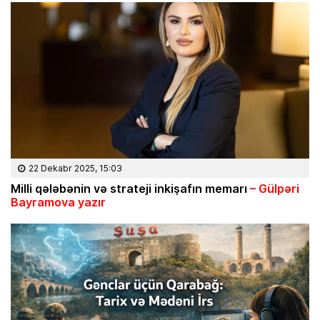
22 Dekabr 2025, 15:03
Milli q
ələbənin və strateji inki
şafın memarı
– G
ülp
əri
Bayramova yaz
ır