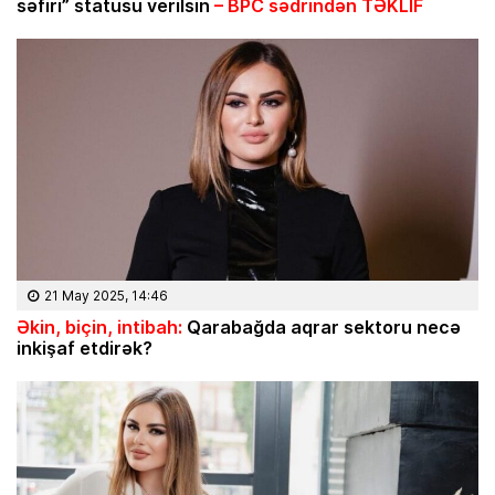
səfiri” statusu verilsin
– BPC sədrindən TƏKLİF
21 May 2025, 14:46
Əkin, biçin, intibah:
Qarabağda aqrar sektoru necə
inkişaf etdirək?