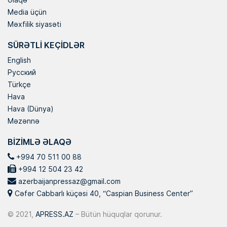
Media üçün
Məxfilik siyasəti
SÜRƏTLI KEÇIDLƏR
English
Русский
Türkçe
Hava
Hava (Dünya)
Məzənnə
BIZIMLƏ ƏLAQƏ
+994 70 511 00 88
+994 12 504 23 42
azerbaijanpressaz@gmail.com
Cəfər Cabbarlı küçəsi 40, “Caspian Business Center”
© 2021,
APRESS.AZ
– Bütün hüquqlar qorunur.