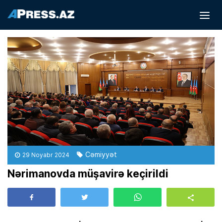
Cəmiyyət
29 Noyabr 2024
Nərimanovda müşavirə keçirildi