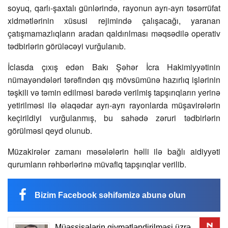
soyuq, qarlı-şaxtalı günlərində, rayonun ayrı-ayrı təsərrüfat
xidmətlərinin xüsusi rejimində çalışacağı, yaranan
çatışmamazlıqların aradan qaldırılması məqsədilə operativ
tədbirlərin görüləcəyi vurğulanıb.
İclasda çıxış edən Bakı Şəhər İcra Hakimiyyətinin
nümayəndələri tərəfindən qış mövsümünə hazırlıq işlərinin
təşkili və təmin edilməsi barədə verilmiş tapşırıqların yerinə
yetirilməsi ilə əlaqədar ayrı-ayrı rayonlarda müşavirələrin
keçirildiyi vurğulanmış, bu sahədə zəruri tədbirlərin
görülməsi qeyd olunub.
Müzakirələr zamanı məsələlərin həlli ilə bağlı aidiyyəti
qurumların rəhbərlərinə müvafiq tapşırıqlar verilib.
Bizim Facebook səhifəmizə abunə olun