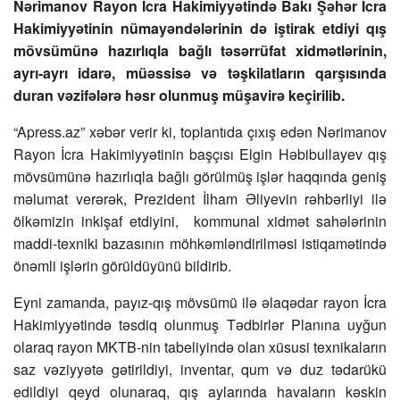
Nərimanov Rayon İcra Hakimiyyətində Bakı Şəhər İcra
Hakimiyyətinin nümayəndələrinin də iştirak etdiyi qış
mövsümünə hazırlıqla bağlı təsərrüfat xidmətlərinin,
ayrı-ayrı idarə, müəssisə və təşkilatların qarşısında
duran vəzifələrə həsr olunmuş müşavirə keçirilib.
“Apress.az” xəbər verir ki, toplantıda çıxış edən Nərimanov
Rayon İcra Hakimiyyətinin başçısı Elgin Həbibullayev qış
mövsümünə hazırlıqla bağlı görülmüş işlər haqqında geniş
məlumat verərək, Prezident İlham Əliyevin rəhbərliyi ilə
ölkəmizin inkişaf etdiyini, kommunal xidmət sahələrinin
maddi-texniki bazasının möhkəmləndirilməsi istiqamətində
önəmli işlərin görüldüyünü bildirib.
Eyni zamanda, payız-qış mövsümü ilə əlaqədar rayon İcra
Hakimiyyətində təsdiq olunmuş Tədbirlər Planına uyğun
olaraq rayon MKTB-nin tabeliyində olan xüsusi texnikaların
saz vəziyyətə gətirildiyi, inventar, qum və duz tədarükü
edildiyi qeyd olunaraq, qış aylarında havaların kəskin