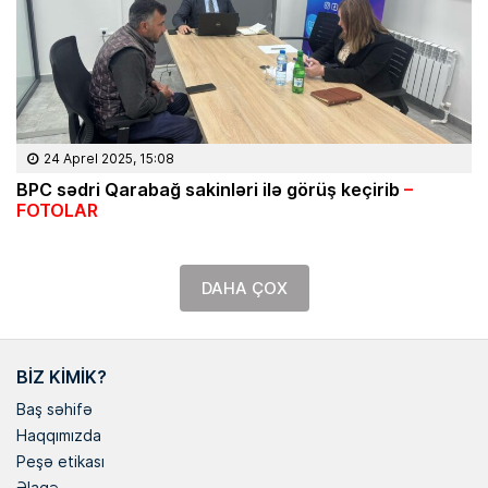
24 Aprel 2025, 15:08
BPC sədri Qarabağ sakinləri ilə görüş keçirib
–
FOTOLAR
DAHA ÇOX
BIZ KIMIK?
Baş səhifə
Haqqımızda
Peşə etikası
Əlaqə