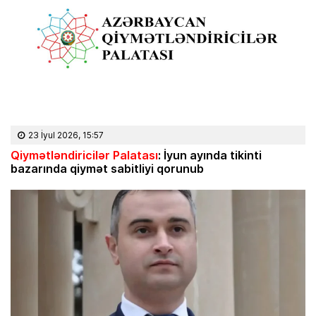
23 İyul 2026, 15:57
Qiymətləndiricilər Palatası
: İyun ayında tikinti
bazarında qiymət sabitliyi qorunub