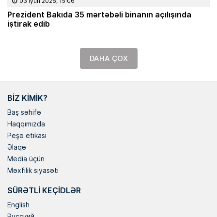
03 İyun 2026, 15:06
Prezident Bakıda 35 mərtəbəli binanın açılışında
iştirak edib
DAHA ÇOX
BIZ KIMIK?
Baş səhifə
Haqqımızda
Peşə etikası
Əlaqə
Media üçün
Məxfilik siyasəti
SÜRƏTLI KEÇIDLƏR
English
Русский