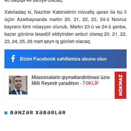
Xatırladaq ki, Nazirlər Kabinetinin müvafiq qərarı ilə bu il
üçün Azərbaycanda martın 20, 21, 22, 23, 24-ü Novruz
bayramı kimi müəyyən olunub. Martın 23-ü və 24-ü şənbə,
bazar gününə təsadüf etdiyindən ardıcıl olaraq 20, 21, 22,
23, 24, 25, 26 mart qeyri-iş günləri olacaq.
Bizim Facebook səhifəmizə abunə olun
BƏNZƏR XƏBƏRLƏR