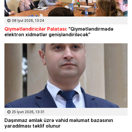
08 İyul 2026, 13:24
Qiymətləndiricilər Palatası:
“Qiymətləndirmədə
elektron xidmətlər genişləndiriləcək”
25 İyun 2026, 13:31
Daşınmaz əmlak üzrə vahid məlumat bazasının
yaradılması təklif olunur