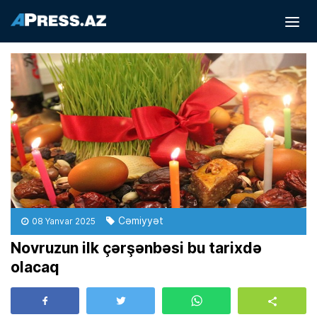
Cəmiyyət
08 Yanvar 2025
Novruzun ilk çərşənbəsi bu tarixdə
olacaq