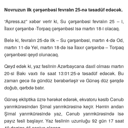
Novruzun ilk çərşənbəsi fevralın 25-nə təsadüf edəcək.
“Apress.az” xəbər verir ki, Su çərşənbəsi fevralın 25 – i,
İlaxır çərşənbə -Torpaq çərşənbəsi isə martın 18-i olacaq.
Belə ki, fevralın 25-də ilk – Su çərşənbəsi, martın 4-də Od,
martın 11-də Yel, martın 18-də isə İlaxır çərşənbə – Torpaq
çərşənbəsi qeyd olunacaq.
Qeyd edək ki, yaz fəslinin Azərbaycana daxil olması martın
20-si Bakı vaxtı ilə saat 13:01:25-ə təsadüf edəcək. Bu
zaman gecə ilə gündüz bərabərləşir və Günəş düz şərqdə
doğub, qərbdə batır.
Günəş ekliptika üzrə hərəkət edərək, ekvatoru kəsib Cənub
yarımkürəsindən Şimal yarımkürəsinə keçir. Həmin andan
Şimal yarımkürəsində yaz, Cənub yarımkürəsində isə
payız fəsli başlayır. Yaz fəslinin uzunluğu 92 gün 17 saat
40 dəqiqə 46 saniyə olacaq.