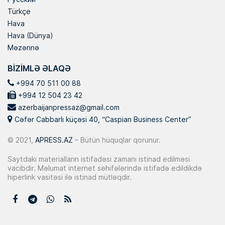
Türkçe
Hava
Hava (Dünya)
Məzənnə
BIZIMLƏ ƏLAQƏ
+994 70 511 00 88
+994 12 504 23 42
azerbaijanpressaz@gmail.com
Cəfər Cabbarlı küçəsi 40, “Caspian Business Center”
© 2021,
APRESS.AZ
– Bütün hüquqlar qorunur.
Saytdakı materialların istifadəsi zamanı istinad edilməsi
vacibdir. Məlumat internet səhifələrində istifadə edildikdə
hiperlink vasitəsi ilə istinad mütləqdir.