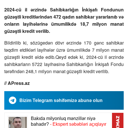
2024-cü il ərzində Sahibkarlığın İnkişafı Fondunun
güzəştli kreditlərindən 472 qadın sahibkar yararlanıb və
onların layihələrinə ümumilikdə 18,7 milyon manat
güzəştli kredit verilib.
Bildirilib ki, sözügedən dövr ərzində 170 gənc sahibkar
təqdim etdikləri layihələr üzrə ümumilikdə 7 milyon manat
güzəştli kredit əldə edib.Qeyd edək ki, 2024-cü il ərzində
sahibkarların 5722 layihəsinə Sahibkarlığın İnkişafı Fondu
tərəfindən 248,1 milyon manat güzəştli kredit verilib.
// APress.az
Bizim Telegram səhifəmizə abunə olun