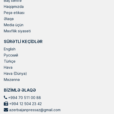
Baş səhifə
Haqqımızda
Peşə etikası
Əlaqə
Media üçün
Məxfilik siyasəti
SÜRƏTLI KEÇIDLƏR
English
Русский
Türkçe
Hava
Hava (Dünya)
Məzənnə
BIZIMLƏ ƏLAQƏ
+994 70 511 00 88
+994 12 504 23 42
azerbaijanpressaz@gmail.com