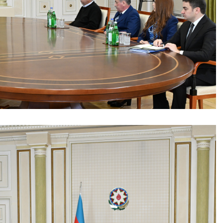
08 Fevral 2024, 15:32
Rəsmiyyə Sabir poeziyası –
Ayıq Səmədovun
təqdimatında