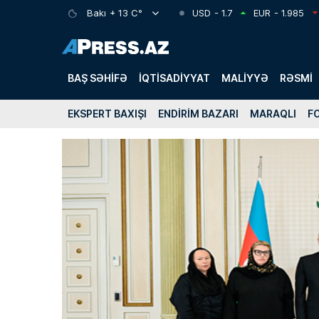
Bakı
+ 13 C°
USD
- 1.7
EUR
- 1.985
BAŞ SƏHIFƏ
İQTISADIYYAT
MALIYYƏ
RƏSMI
EKSPERT BAXIŞI
ENDIRIM BAZARI
MARAQLI
F