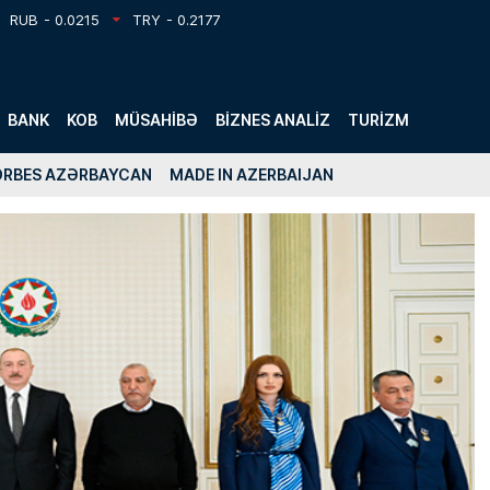
RUB
- 0.0215
TRY
- 0.2177
BANK
KOB
MÜSAHIBƏ
BIZNES ANALIZ
TURIZM
ORBES AZƏRBAYCAN
MADE IN AZERBAIJAN