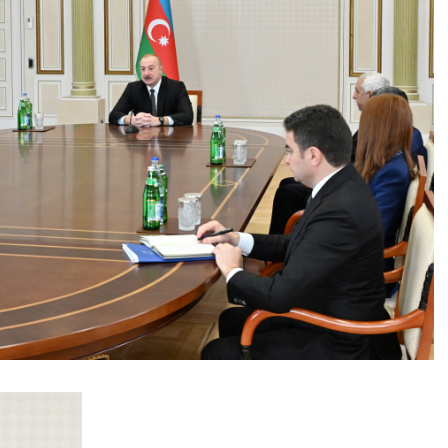
Masallı rayonunun Ərkivan qəsəbəsaində
anadan olub. Memarlıq və İnşaat
Universitetini iqtisadçı-mühəndis ixtisası
üzrə bitirib. İqtisad elmləri doktorudur.
Hazırda Elm və […]