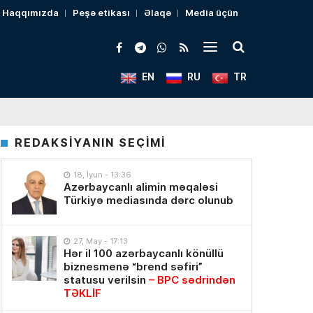
Haqqımızda
Peşə etikası
Əlaqə
Media üçün
EN
RU
TR
REDAKSİYANIN SEÇİMİ
18, İyun - 13:36
Azərbaycanlı alimin məqaləsi
Türkiyə mediasında dərc olunub
27, May - 17:13
Hər il 100 azərbaycanlı könüllü
biznesmenə “brend səfiri”
statusu verilsin
– BPC sədrindən
TƏKLİF