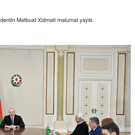
23 İyul 2026, 15:48
zidentin Mətbuat Xidməti məlumat yayıb.
Süni qiymət artımlarının qarşısı necə
alınmalıdır?