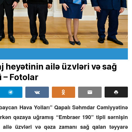
 heyətinin ailə üzvləri və sağ
 – Fotolar
rbaycan Hava Yolları” Qapalı Səhmdar Cəmiyyətinə
ərkən qəzaya uğramış “Embraer 190” tipli sərnişin
n ailə üzvləri və qəza zamanı sağ qalan təyyarə