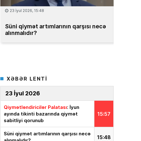
15 İyul 2026, 13:59
08 İyul 2
Müəssisələrin qiymətləndirilməsi
Bakıda m
üzrə Milli Reyestr yaradılsın
– TƏKLİF
bahadır
XƏBƏR LENTİ
23 İyul 2026
Qiymətləndiricilər Palatası
: İyun
ayında tikinti bazarında qiymət
15:57
sabitliyi qorunub
Süni qiymət artımlarının qarşısı necə
15:48
alınmalıdır?