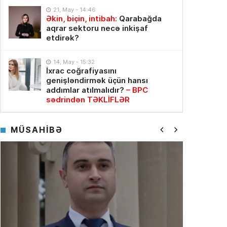
21, May - 14:46
Əkin, biçin, intibah:
Qarabağda
aqrar sektoru necə inkişaf
etdirək?
14, May - 15:32
İxrac coğrafiyasını
genişləndirmək üçün hansı
addımlar atılmalıdır?
– BPC
sədrindən TƏKLİFLƏR
MÜSAHİBƏ