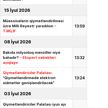
15 İyul 2026
Müəssisələrin qiymətləndirilməsi
üzrə Milli Reyestr yaradılsın
–
13:59
TƏKLİF
08 İyul 2026
Bakıda milyonluq mənzillər niyə
bahadır?
– Ekspert səbəbləri
13:32
açıqlayır
Qiymətləndiricilər Palatası:
“Qiymətləndirmədə elektron
13:24
xidmətlər genişləndiriləcək”
03 İyul 2026
Qiymətləndiricilər Palatası iyun ayı