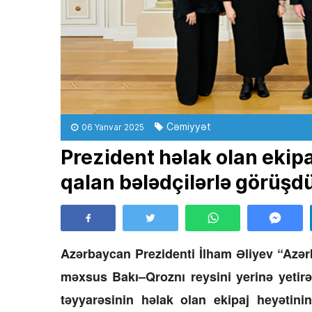
Cəmiyyət
06 Yanvar 2025
Prezident həlak olan ekipaj
qalan bələdçilərlə görüşdü
Azərbaycan Prezidenti İlham Əliyev “Azə
məxsus Bakı–Qroznı reysini yerinə yetir
təyyarəsinin həlak olan ekipaj heyətini