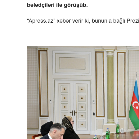
bələdçiləri ilə görüşüb.
“Apress.az” xəbər verir ki, bununla bağlı Pre