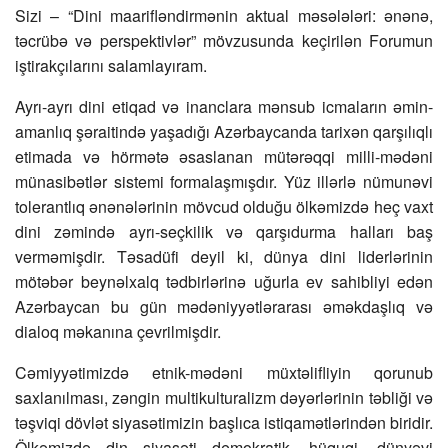
Sizi – “Dini maarifləndirmənin aktual məsələləri: ənənə,
təcrübə və perspektivlər” mövzusunda keçirilən Forumun
iştirakçılarını salamlayıram.
Ayrı-ayrı dini etiqad və inanclara mənsub icmaların əmin-
amanlıq şəraitində yaşadığı Azərbaycanda tarixən qarşılıqlı
etimada və hörmətə əsaslanan mütərəqqi milli-mədəni
münasibətlər sistemi formalaşmışdır. Yüz illərlə nümunəvi
tolerantlıq ənənələrinin mövcud olduğu ölkəmizdə heç vaxt
dini zəmində ayrı-seçkilik və qarşıdurma halları baş
verməmişdir. Təsadüfi deyil ki, dünya dini liderlərinin
mötəbər beynəlxalq tədbirlərinə uğurla ev sahibliyi edən
Azərbaycan bu gün mədəniyyətlərarası əməkdaşlıq və
dialoq məkanına çevrilmişdir.
Cəmiyyətimizdə etnik-mədəni müxtəlifliyin qorunub
saxlanılması, zəngin multikulturalizm dəyərlərinin təbliği və
təşviqi dövlət siyasətimizin başlıca istiqamətlərindən biridir.
Ölkəmizdə din siyasəti demokratik, hüquqi, dünyəvi