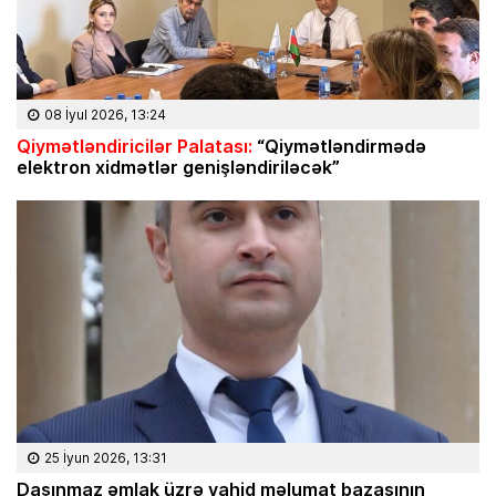
08 İyul 2026, 13:24
Qiymətləndiricilər Palatası:
“Qiymətləndirmədə
elektron xidmətlər genişləndiriləcək”
25 İyun 2026, 13:31
Daşınmaz əmlak üzrə vahid məlumat bazasının