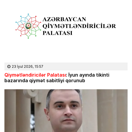
23 İyul 2026, 15:57
Qiymətləndiricilər Palatası
: İyun ayında tikinti
bazarında qiymət sabitliyi qorunub