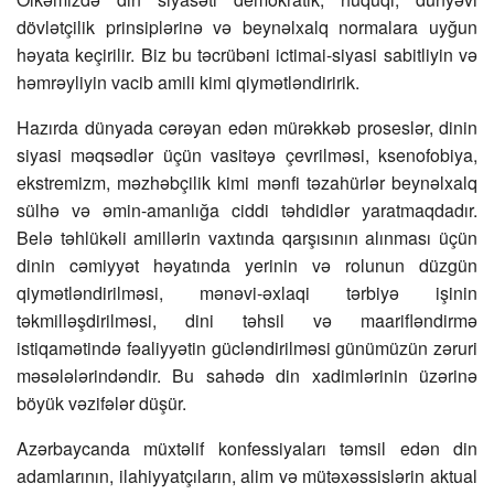
dövlətçilik prinsiplərinə və beynəlxalq normalara uyğun
həyata keçirilir. Biz bu təcrübəni ictimai-siyasi sabitliyin və
həmrəyliyin vacib amili kimi qiymətləndiririk.
Hazırda dünyada cərəyan edən mürəkkəb proseslər, dinin
siyasi məqsədlər üçün vasitəyə çevrilməsi, ksenofobiya,
ekstremizm, məzhəbçilik kimi mənfi təzahürlər beynəlxalq
sülhə və əmin-amanlığa ciddi təhdidlər yaratmaqdadır.
Belə təhlükəli amillərin vaxtında qarşısının alınması üçün
dinin cəmiyyət həyatında yerinin və rolunun düzgün
qiymətləndirilməsi, mənəvi-əxlaqi tərbiyə işinin
təkmilləşdirilməsi, dini təhsil və maarifləndirmə
istiqamətində fəaliyyətin gücləndirilməsi günümüzün zəruri
məsələlərindəndir. Bu sahədə din xadimlərinin üzərinə
böyük vəzifələr düşür.
Azərbaycanda müxtəlif konfessiyaları təmsil edən din
adamlarının, ilahiyyatçıların, alim və mütəxəssislərin aktual