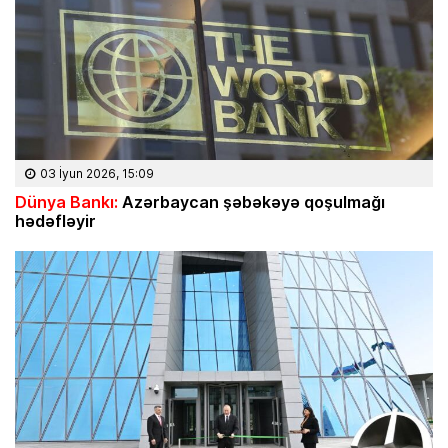
03 İyun 2026, 15:09
Dünya Bankı:
Azərbaycan şəbəkəyə qoşulmağı
hədəfləyir