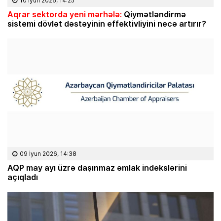
10 İyun 2026, 14:25
Aqrar sektorda yeni mərhələ:
Qiymətləndirmə
sistemi dövlət dəstəyinin effektivliyini necə artırır?
09 İyun 2026, 14:38
AQP may ayı üzrə daşınmaz əmlak indekslərini
açıqladı