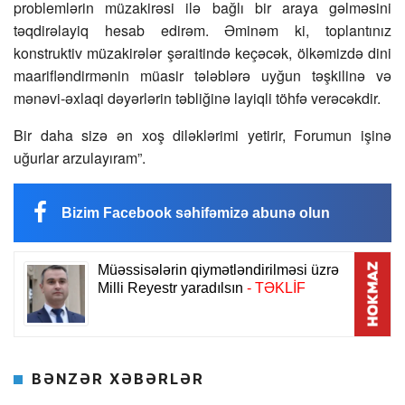
problemlərin müzakirəsi ilə bağlı bir araya gəlməsini
təqdirəlayiq hesab edirəm. Əminəm ki, toplantınız
konstruktiv müzakirələr şəraitində keçəcək, ölkəmizdə dini
maarifləndirmənin müasir tələblərə uyğun təşkilinə və
mənəvi-əxlaqi dəyərlərin təbliğinə layiqli töhfə verəcəkdir.
Bir daha sizə ən xoş diləklərimi yetirir, Forumun işinə
uğurlar arzulayıram”.
Bizim Facebook səhifəmizə abunə olun
BƏNZƏR XƏBƏRLƏR