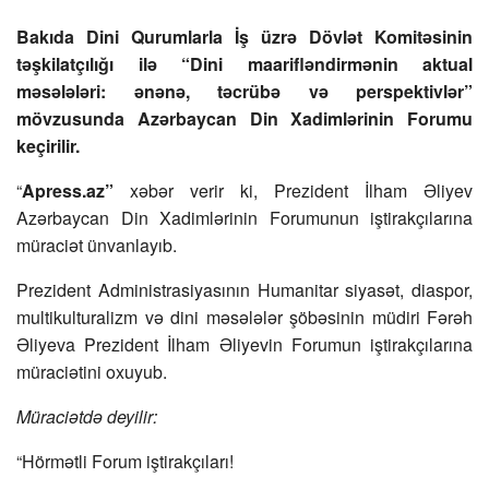
Bakıda Dini Qurumlarla İş üzrə Dövlət Komitəsinin
təşkilatçılığı ilə “Dini maarifləndirmənin aktual
məsələləri: ənənə, təcrübə və perspektivlər”
mövzusunda Azərbaycan Din Xadimlərinin Forumu
keçirilir.
“
Apress.az”
xəbər verir ki, Prezident İlham Əliyev
Azərbaycan Din Xadimlərinin Forumunun iştirakçılarına
müraciət ünvanlayıb.
Prezident Administrasiyasının Humanitar siyasət, diaspor,
multikulturalizm və dini məsələlər şöbəsinin müdiri Fərəh
Əliyeva Prezident İlham Əliyevin Forumun iştirakçılarına
müraciətini oxuyub.
Müraciətdə deyilir:
“Hörmətli Forum iştirakçıları!