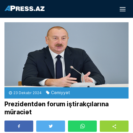
Cəmiyyət
23 Dekabr 2024
Prezidentdən forum iştirakçılarına
müraciət