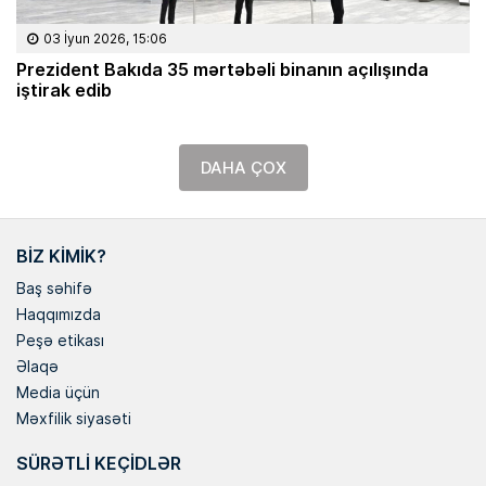
03 İyun 2026, 15:06
Prezident Bakıda 35 mərtəbəli binanın açılışında
iştirak edib
DAHA ÇOX
BIZ KIMIK?
Baş səhifə
Haqqımızda
Peşə etikası
Əlaqə
Media üçün
Məxfilik siyasəti
SÜRƏTLI KEÇIDLƏR