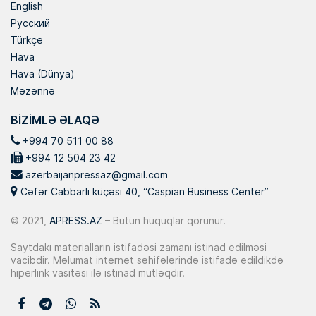
English
Русский
Türkçe
Hava
Hava (Dünya)
Məzənnə
BIZIMLƏ ƏLAQƏ
+994 70 511 00 88
+994 12 504 23 42
azerbaijanpressaz@gmail.com
Cəfər Cabbarlı küçəsi 40, “Caspian Business Center”
© 2021,
APRESS.AZ
– Bütün hüquqlar qorunur.
Saytdakı materialların istifadəsi zamanı istinad edilməsi
vacibdir. Məlumat internet səhifələrində istifadə edildikdə
hiperlink vasitəsi ilə istinad mütləqdir.