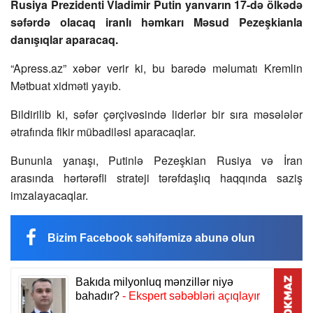
Rusiya Prezidenti Vladimir Putin yanvarın 17-də ölkədə
səfərdə olacaq iranlı həmkarı Məsud Pezeşkianla
danışıqlar aparacaq.
“Apress.az” xəbər verir ki, bu barədə məlumatı Kremlin
Mətbuat xidməti yayıb.
Bildirilib ki, səfər çərçivəsində liderlər bir sıra məsələlər
ətrafında fikir mübadiləsi aparacaqlar.
Bununla yanaşı, Putinlə Pezeşkian Rusiya və İran
arasında hərtərəfli strateji tərəfdaşlıq haqqında saziş
imzalayacaqlar.
Bizim Facebook səhifəmizə abunə olun