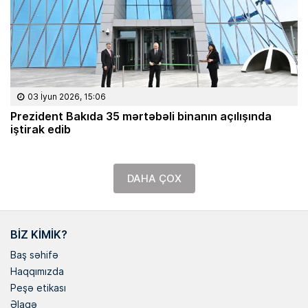
03 İyun 2026, 15:06
Prezident Bakıda 35 mərtəbəli binanın açılışında
iştirak edib
DAHA ÇOX
BIZ KIMIK?
Baş səhifə
Haqqımızda
Peşə etikası
Əlaqə