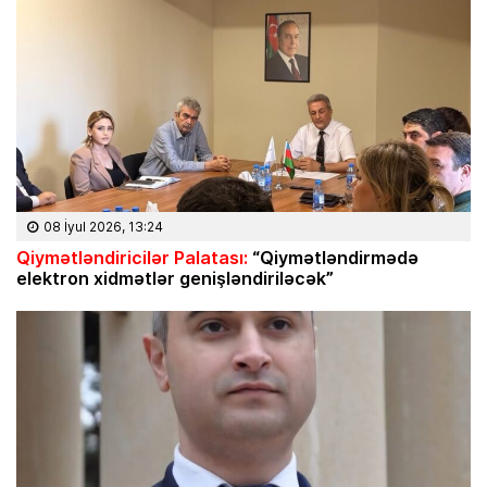
08 İyul 2026, 13:24
Qiymətləndiricilər Palatası:
“Qiymətləndirmədə
elektron xidmətlər genişləndiriləcək”