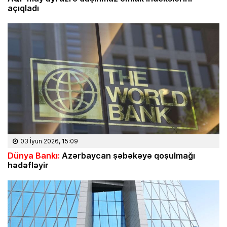
açıqladı
03 İyun 2026, 15:09
Dünya Bankı:
Azərbaycan şəbəkəyə qoşulmağı
hədəfləyir