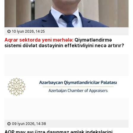
10 İyun 2026, 14:25
Aqrar sektorda yeni mərhələ:
Qiymətləndirmə
sistemi dövlət dəstəyinin effektivliyini necə artırır?
09 İyun 2026, 14:38
AQP may ayı üzrə daşınmaz əmlak indekslərini