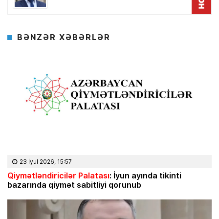
BƏNZƏR XƏBƏRLƏR
23 İyul 2026, 15:57
Qiymətləndiricilər Palatası
: İyun ayında tikinti
bazarında qiymət sabitliyi qorunub