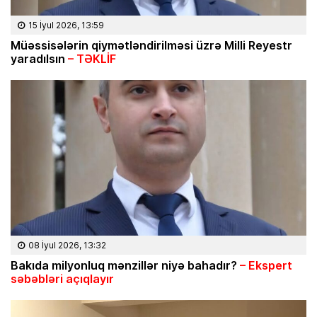
15 İyul 2026, 13:59
Müəssisələrin qiymətləndirilməsi üzrə Milli Reyestr
yaradılsın
– TƏKLİF
08 İyul 2026, 13:32
Bakıda milyonluq mənzillər niyə bahadır?
– Ekspert
səbəbləri açıqlayır