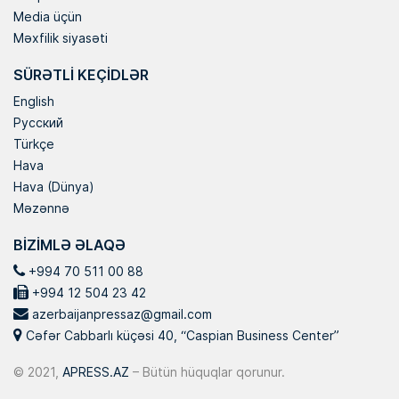
Media üçün
Məxfilik siyasəti
SÜRƏTLI KEÇIDLƏR
English
Русский
Türkçe
Hava
Hava (Dünya)
Məzənnə
BIZIMLƏ ƏLAQƏ
+994 70 511 00 88
+994 12 504 23 42
azerbaijanpressaz@gmail.com
Cəfər Cabbarlı küçəsi 40, “Caspian Business Center”
© 2021,
APRESS.AZ
– Bütün hüquqlar qorunur.