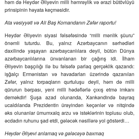
həm də Heydər Əliyevin milli həmrəylik və ərazi bütövlüyü
prinsipinin həyata keçməsidir.
Ata vəsiyyəti və Ali Baş Komandanın Zəfər raportu!
Heydər Əliyevin siyasi fəlsəfəsində “milli mənlik şüuru”
önəmli tuturdu. Bu, yalnız Azərbaycanın sərhədləri
daxilində yaşayan azərbaycanlılara deyil, bütün Dünya
azərbaycanlılarına ünvanlanan bir çağırış idi. İlham
Əliyevin başçılığı ilə bu fəlsəfə parlaq gerçəklik qazandı:
işğalçı Ermənistan və havadarları üzərində qazanılan
Zəfər, yalnız torpaqların qurtuluşu deyil, həm də milli
qürurun bərpası, yeni milli hədəflərlə çıxış etmə imkanı
deməkdir! Şuşa azad olunanda, Xankəndində bayraq
ucaldılanda Prezidentin ürəyindən keçənlər və nitqində
əks olunanlar ümumxalq arzu və istəklərinin toplusu olub,
əcdadın ruhunu şad etdi, gələcək nəsillərə yol göstərdi…
Heydər Əliyevi anlamaq və gələcəyə baxmaq