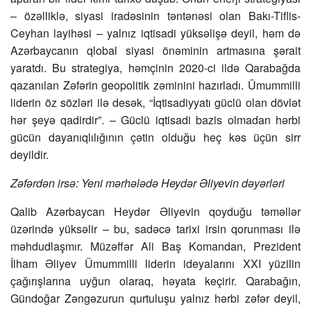
– özəlliklə, siyasi iradəsinin təntənəsi olan Bakı-Tiflis-
Ceyhan layihəsi – yalnız iqtisadi yüksəlişə deyil, həm də
Azərbaycanın qlobal siyasi önəminin artmasına şərait
yaratdı. Bu strategiya, həmçinin 2020-ci ildə Qarabağda
qazanılan Zəfərin geopolitik zəminini hazırladı. Ümummilli
liderin öz sözləri ilə desək, “İqtisadiyyatı güclü olan dövlət
hər şeyə qadirdir”. – Güclü iqtisadi bazis olmadan hərbi
gücün dayanıqlılığının çətin olduğu heç kəs üçün sirr
deyildir.
Zəfərdən irsə: Yeni mərhələdə Heydər Əliyevin dəyərləri
Qalib Azərbaycan Heydər Əliyevin qoyduğu təməllər
üzərində yüksəlir – bu, sadəcə tarixi irsin qorunması ilə
məhdudlaşmır. Müzəffər Ali Baş Komandan, Prezident
İlham Əliyev Ümummilli liderin ideyalarını XXI yüzilin
çağırışlarına uyğun olaraq, həyata keçirir. Qarabağın,
Gündoğar Zəngəzurun qurtuluşu yalnız hərbi zəfər deyil,