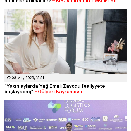
addımlar atılmalıdır?
– BPC sədrindən TƏKLİFLƏR
08 May 2025, 15:51
“Yaxın aylarda Yağ Emalı Zavodu fəaliyyətə
başlayacaq”
– Gülpəri Bayramova