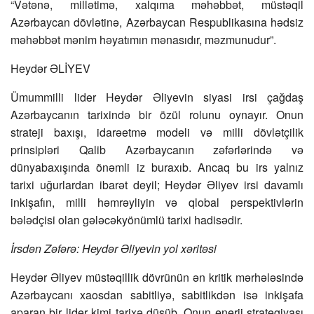
“Vətənə, millətimə, xalqıma məhəbbət, müstəqil
Azərbaycan dövlətinə, Azərbaycan Respublikasına hədsiz
məhəbbət mənim həyatımın mənasıdır, məzmunudur”.
Heydər ƏLİYEV
Ümummilli lider Heydər Əliyevin siyasi irsi çağdaş
Azərbaycanın tarixində bir özül rolunu oynayır. Onun
strateji baxışı, idarəetmə modeli və milli dövlətçilik
prinsipləri Qalib Azərbaycanın zəfərlərində və
dünyabaxışında önəmli iz buraxıb. Ancaq bu irs yalnız
tarixi uğurlardan ibarət deyil; Heydər Əliyev irsi davamlı
inkişafın, milli həmrəyliyin və qlobal perspektivlərin
bələdçisi olan gələcəkyönümlü tarixi hadisədir.
İrsdən Zəfərə: Heydər Əliyevin yol xəritəsi
Heydər Əliyev müstəqillik dövrünün ən kritik mərhələsində
Azərbaycanı xaosdan sabitliyə, sabitlikdən isə inkişafa
aparan bir lider kimi tarixə düşüb. Onun enerji strategiyası