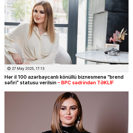
27 May 2025, 17:13
Hər il 100 azərbaycanlı könüllü biznesmenə “brend
səfiri” statusu verilsin
– BPC sədrindən TƏKLİF