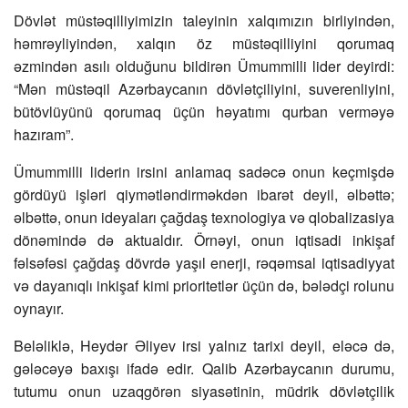
Dövlət müstəqilliyimizin taleyinin xalqımızın birliyindən,
həmrəyliyindən, xalqın öz müstəqilliyini qorumaq
əzmindən asılı olduğunu bildirən Ümummilli lider deyirdi:
“Mən müstəqil Azərbaycanın dövlətçiliyini, suverenliyini,
bütövlüyünü qorumaq üçün həyatımı qurban verməyə
hazıram”.
Ümummilli liderin irsini anlamaq sadəcə onun keçmişdə
gördüyü işləri qiymətləndirməkdən ibarət deyil, əlbəttə;
əlbəttə, onun ideyaları çağdaş texnologiya və qlobalizasiya
dönəmində də aktualdır. Örnəyi, onun iqtisadi inkişaf
fəlsəfəsi çağdaş dövrdə yaşıl enerji, rəqəmsal iqtisadiyyat
və dayanıqlı inkişaf kimi prioritetlər üçün də, bələdçi rolunu
oynayır.
Beləliklə, Heydər Əliyev irsi yalnız tarixi deyil, eləcə də,
gələcəyə baxışı ifadə edir. Qalib Azərbaycanın durumu,
tutumu onun uzaqgörən siyasətinin, müdrik dövlətçilik