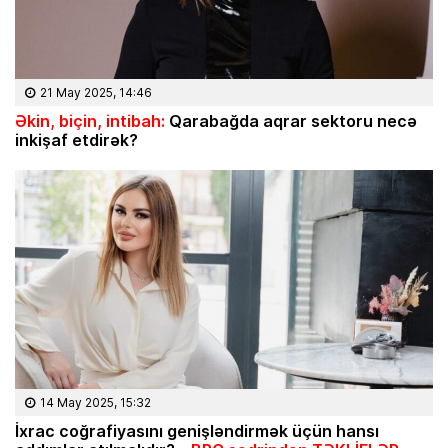
21 May 2025, 14:46
Əkin, biçin, intibah:
Qarabağda aqrar sektoru necə
inkişaf etdirək?
14 May 2025, 15:32
İxrac coğrafiyasını genişləndirmək üçün hansı