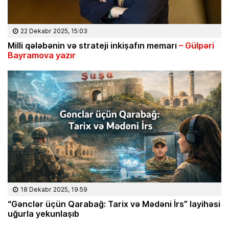
22 Dekabr 2025, 15:03
Milli q
ələbənin və strateji inki
şafın memarı
– G
ülp
əri
Bayramova yaz
ır
18 Dekabr 2025, 19:59
“Gənclər üçün Qarabağ: Tarix və Mədəni İrs” layihəsi
uğurla yekunlaşıb