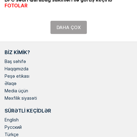
FOTOLAR
DAHA ÇOX
BIZ KIMIK?
Baş səhifə
Haqqımızda
Peşə etikası
Əlaqə
Media üçün
Məxfilik siyasəti
SÜRƏTLI KEÇIDLƏR
English
Русский
Türkçe