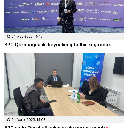
01 May 2025, 15:15
BPC Qarabağda iki beynəlxalq tədbir keçirəcək
24 Aprel 2025, 15:08
BPC sədri Qarabağ sakinləri ilə görüş keçirib
–