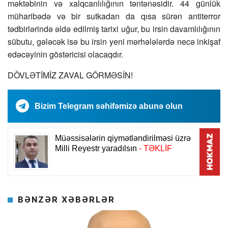
məktəbinin və xalqcanlılığının təntənəsidir. 44 günlük
müharibədə və bir sutkadan da qısa sürən antiterror
tədbirlərində əldə edilmiş tarixi uğur, bu irsin davamlılığının
sübutu, gələcək isə bu irsin yeni mərhələlərdə necə inkişaf
edəcəyinin göstəricisi olacaqdır.
DÖVLƏTİMİZ ZAVAL GÖRMƏSİN!
Bizim Telegram səhifəmizə abunə olun
BƏNZƏR XƏBƏRLƏR