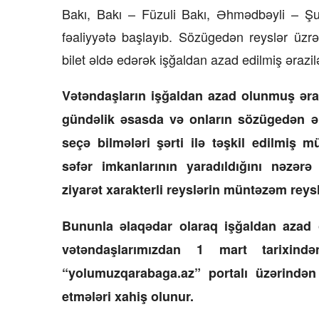
Bakı, Bakı – Füzuli Bakı, Əhmədbəyli – 
fəaliyyətə başlayıb. Sözügedən reyslər üzr
bilet əldə edərək işğaldan azad edilmiş ərazil
Vətəndaşların işğaldan azad olunmuş əraz
gündəlik əsasda və onların sözügedən ər
seçə bilmələri şərti ilə təşkil edilmiş m
səfər imkanlarının yaradıldığını nəzərə
ziyarət xarakterli reyslərin müntəzəm reys
Bununla əlaqədar olaraq işğaldan azad 
vətəndaşlarımızdan 1 mart tarixind
“yolumuzqarabaga.az” portalı üzərindən 
etmələri xahiş olunur.