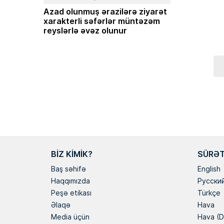
Masallı rayonunun Ərkiv
Azad olunmuş ərazilərə ziyarət
anadan olub. Memarlıq və
xarakterli səfərlər müntəzəm
Universitetini iqtisadçı-mü
reyslərlə əvəz olunur
üzrə bitirib. İqtisad elmlə
Hazırda Elm və […]
BIZ KIMIK?
SÜRƏT
Baş səhifə
English
Haqqımızda
Русски
Peşə etikası
Türkçe
Əlaqə
Hava
Media üçün
Hava (D