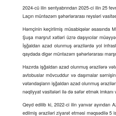
2024-cü ilin sentyabrından 2025-ci ilin 25 f
23 İyul 2026, 15:48
Laçın müntəzəm şəhərlərarası reysləri vasitəs
Süni qiymət artımlarının qarş
alınmalıdır?
Həmçinin keçirilmiş müsabiqələr əsasında 
Şuşa marşrut xətləri üzrə daşıyıcılar müəyyən
İşğaldan azad olunmuş ərazilərdə yol infra
qaydada digər müntəzəm şəhərlərarası marşrut 
Hazırda işğaldan azad olunmuş ərazilərə vətə
avtobuslar mövcuddur və daşımalar sərnişin 
vətəndaşların işğaldan azad olunmuş ərazilər
nəqliyyat vasitələri ilə də səfər etmək imkanı v
Qeyd edilib ki, 2022-ci ilin yanvar ayından 
edilmiş əraziləri ziyarət etməsi məqsədilə 5