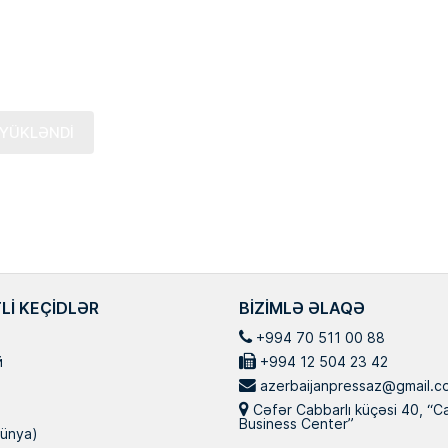
an qəsəbəsaində
“İnanıram ki, mənim axıra çatdıra
 İnşaat
bilmədiyim taleyüklü məsələləri, planları,
həndis ixtisası
işləri sizin köməyiniz və dəstəyinizlə İlham
ri doktorudur.
Əliyev başa çatdıra biləcək. Mən […]
YÜKLƏNDİ
LI KEÇIDLƏR
BIZIMLƏ ƏLAQƏ
+994 70 511 00 88
й
+994 12 504 23 42
azerbaijanpressaz@gmail.c
Cəfər Cabbarlı küçəsi 40, “C
Business Center”
ünya)