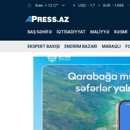
Bakı
+ 13 C°
USD
- 1.7
EUR
- 1.985
BAŞ SƏHIFƏ
İQTISADIYYAT
MALIYYƏ
RƏSMI
EKSPERT BAXIŞI
ENDIRIM BAZARI
MARAQLI
F