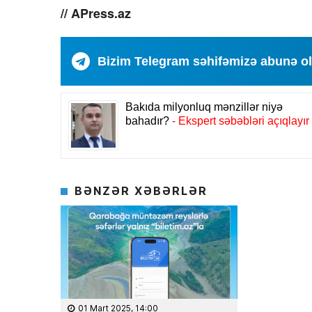
// APress.az
Bizim Telegram səhifəmizə abunə o
BƏNZƏR XƏBƏRLƏR
08 Fevral 2
Rəsmiyyə Sabir p
Ayıq Səmədovun
təqdimatında
01 Mart 2025, 14:00