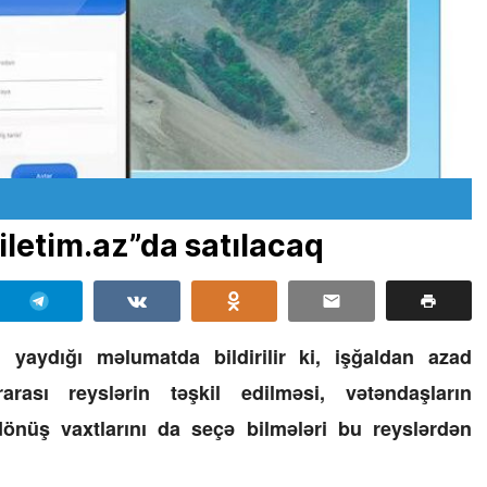
biletim.az”da satılacaq
 yaydığı məlumatda bildirilir ki, işğaldan azad
rası reyslərin təşkil edilməsi, vətəndaşların
önüş vaxtlarını da seçə bilmələri bu reyslərdən