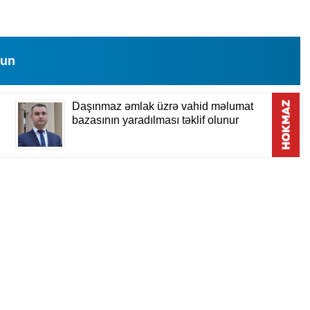
lun
024, 15:32
05 Fevral 2024, 16:59
oeziyası –
Niyə İlham Əliyev və ya 20
ilin tamamında 20 səbəb… –
Azər Niftiyev yazır