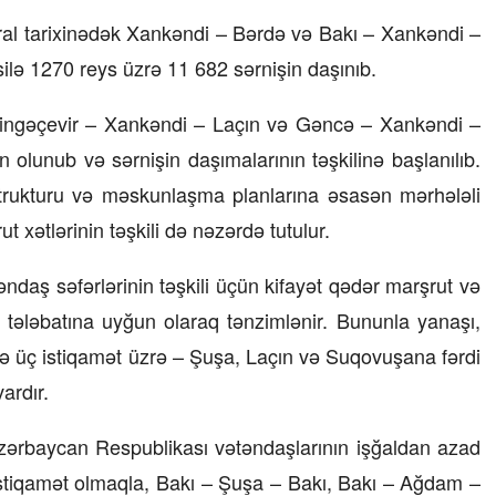
evral tarixinədək Xankəndi – Bərdə və Bakı – Xankəndi –
15 İyul 2026, 13:59
ilə 1270 reys üzrə 11 682 sərnişin daşınıb.
ısı necə
Müəssisələrin qiymətləndirilməsi
üzrə Milli Reyestr yaradılsın
– TƏKLİF
Mingəçevir – Xankəndi – Laçın və Gəncə – Xankəndi –
 olunub və sərnişin daşımalarının təşkilinə başlanılıb.
strukturu və məskunlaşma planlarına əsasən mərhələli
xətlərinin təşkili də nəzərdə tutulur.
ndaş səfərlərinin təşkili üçün kifayət qədər marşrut və
tələbatına uyğun olaraq tənzimlənir. Bununla yanaşı,
ə üç istiqamət üzrə – Şuşa, Laçın və Suqovuşana fərdi
ardır.
Azərbaycan Respublikası vətəndaşlarının işğaldan azad
 istiqamət olmaqla, Bakı – Şuşa – Bakı, Bakı – Ağdam –