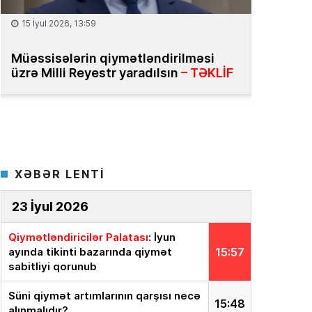
08 İyul 2026, 13:32
25 İyun 2
Bakıda milyonluq mənzillər niyə
Daşınma
bahadır?
– Ekspert səbəbləri açıqlayır
bazasını
XƏBƏR LENTİ
23 İyul 2026
Qiymətləndiricilər Palatası
: İyun
ayında tikinti bazarında qiymət
15:57
sabitliyi qorunub
Süni qiymət artımlarının qarşısı necə
15:48
alınmalıdır?