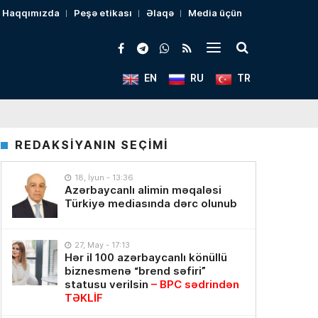
Haqqımızda
Peşə etikası
Əlaqə
Media üçün
EN
RU
TR
REDAKSİYANIN SEÇİMİ
18, İyun - 13:36
Azərbaycanlı alimin məqaləsi
Türkiyə mediasında dərc olunub
27, May - 17:13
Hər il 100 azərbaycanlı könüllü
biznesmenə “brend səfiri”
statusu verilsin
– BPC sədrindən
TƏKLİF