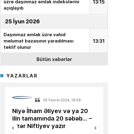
üzrə daşınmaz əmlak indekslərini
13:15
açıqlayıb
25 İyun 2026
Daşınmaz əmlak üzrə vahid
məlumat bazasının yaradılması
13:31
təklif olunur
Bütün xəbərlər
18 İyun 2026
Ekspert:
“İnvestor milyonları aktivə
YAZARLAR
yox, onun dəyərini təyin edən
15:15
sistemə yatırır”
Azərbaycanlı alimin məqaləsi
Mikayıl Mirzəzadə
13:36
Türkiyə mediasında dərc olunub
24 İyun 2022, 17:14
Türkiyə iqtidarı və müxalifəti
Qərbə uz
16 İyun 2026
keçmiş futbolçularla
İqtisadi
seçkilərə qatılacaq, yoxsa…
nümunə
AQP:
Azərbaycan avtomobil