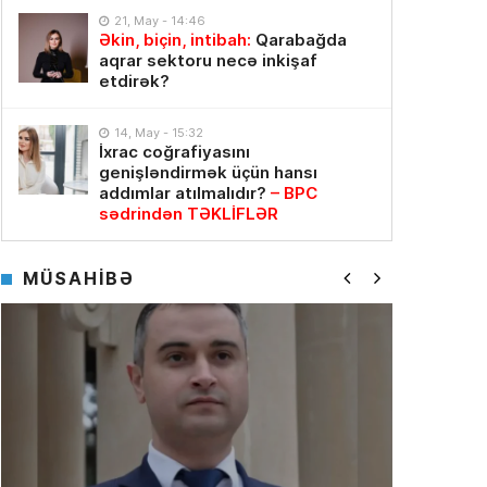
21, May - 14:46
Əkin, biçin, intibah:
Qarabağda
aqrar sektoru necə inkişaf
etdirək?
14, May - 15:32
İxrac coğrafiyasını
genişləndirmək üçün hansı
addımlar atılmalıdır?
– BPC
sədrindən TƏKLİFLƏR
MÜSAHİBƏ