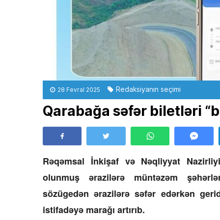
Redaksiyanın seçimi
28 Fevral 2025
Qarabağa səfər biletləri “
Rəqəmsal İnkişaf və Nəqliyyat Nazirliyi
olunmuş ərazilərə müntəzəm şəhərləra
sözügedən ərazilərə səfər edərkən gerid
istifadəyə marağı artırıb.