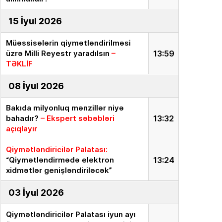
15 İyul 2026
Müəssisələrin qiymətləndirilməsi
üzrə Milli Reyestr yaradılsın
–
13:59
TƏKLİF
08 İyul 2026
Bakıda milyonluq mənzillər niyə
bahadır?
– Ekspert səbəbləri
13:32
açıqlayır
Qiymətləndiricilər Palatası:
“Qiymətləndirmədə elektron
13:24
xidmətlər genişləndiriləcək”
03 İyul 2026
Qiymətləndiricilər Palatası iyun ayı