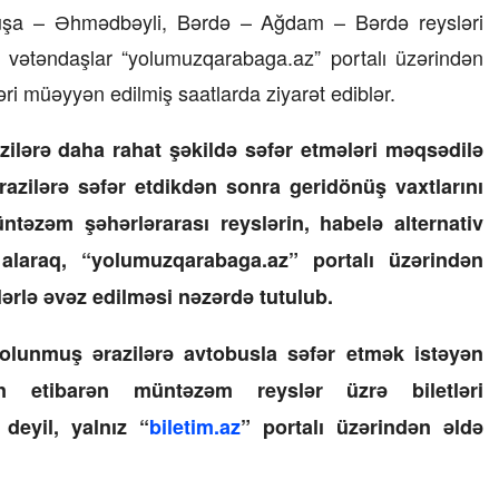
Şuşa – Əhmədbəyli, Bərdə – Ağdam – Bərdə reysləri
ə vətəndaşlar “yolumuzqarabaga.az” portalı üzərindən
əri müəyyən edilmiş saatlarda ziyarət ediblər.
ilərə daha rahat şəkildə səfər etmələri məqsədilə
azilərə səfər etdikdən sonra geridönüş vaxtlarını
üntəzəm şəhərlərarası reyslərin, habelə alternativ
 alaraq, “yolumuzqarabaga.az” portalı üzərindən
lərlə əvəz edilməsi nəzərdə tutulub.
olunmuş ərazilərə avtobusla səfər etmək istəyən
ən etibarən müntəzəm reyslər üzrə biletləri
deyil, yalnız “
biletim.az
” portalı üzərindən əldə