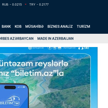
RUB
- 0.0215
TRY
- 0.2177
BANK
KOB
MÜSAHIBƏ
BIZNES ANALIZ
TURIZM
ORBES AZƏRBAYCAN
MADE IN AZERBAIJAN