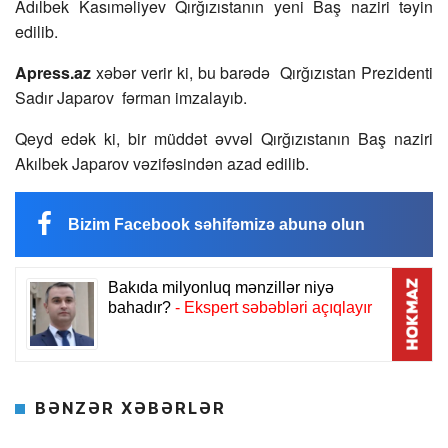
Adılbek Kasıməliyev Qırğızıstanın yeni Baş naziri təyin
edilib.
Apress.az
xəbər verir ki, bu barədə Qırğızıstan Prezidenti
Sadır Japarov fərman imzalayıb.
Qeyd edək ki, bir müddət əvvəl Qırğızıstanın Baş naziri
Akılbek Japarov vəzifəsindən azad edilib.
Bizim Facebook səhifəmizə abunə olun
BƏNZƏR XƏBƏRLƏR