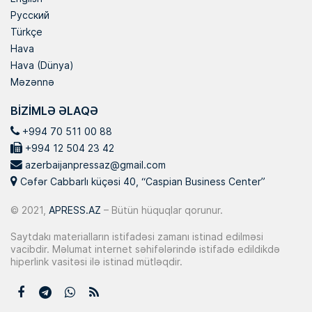
Русский
Türkçe
Hava
Hava (Dünya)
Məzənnə
BIZIMLƏ ƏLAQƏ
+994 70 511 00 88
+994 12 504 23 42
azerbaijanpressaz@gmail.com
Cəfər Cabbarlı küçəsi 40, “Caspian Business Center”
© 2021,
APRESS.AZ
– Bütün hüquqlar qorunur.
Saytdakı materialların istifadəsi zamanı istinad edilməsi
vacibdir. Məlumat internet səhifələrində istifadə edildikdə
hiperlink vasitəsi ilə istinad mütləqdir.