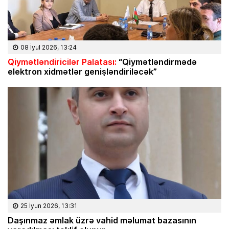
08 İyul 2026, 13:24
Qiymətləndiricilər Palatası:
“Qiymətləndirmədə
elektron xidmətlər genişləndiriləcək”
25 İyun 2026, 13:31
Daşınmaz əmlak üzrə vahid məlumat bazasının