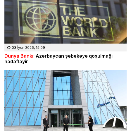
03 İyun 2026, 15:09
Dünya Bankı:
Azərbaycan şəbəkəyə qoşulmağı
hədəfləyir