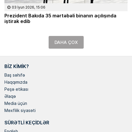
03 İyun 2026, 15:06
Prezident Bakıda 35 mərtəbəli binanın açılışında
iştirak edib
DAHA ÇOX
BIZ KIMIK?
Baş səhifə
Haqqımızda
Peşə etikası
Əlaqə
Media üçün
Məxfilik siyasəti
SÜRƏTLI KEÇIDLƏR
English