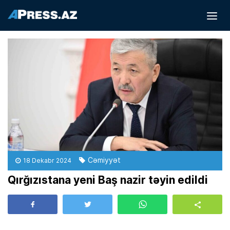
Cəmiyyət
18 Dekabr 2024
Qırğızıstana yeni Baş nazir təyin edildi