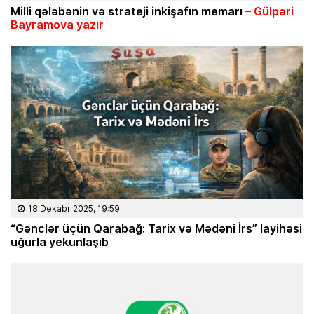
Milli q
ələbənin və strateji inki
şafın memarı
– G
ülp
əri
Bayramova yaz
ır
18 Dekabr 2025, 19:59
“Gənclər üçün Qarabağ: Tarix və Mədəni İrs” layihəsi
uğurla yekunlaşıb