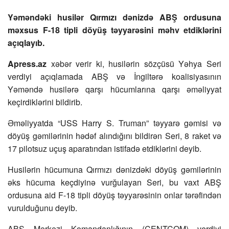
Yəməndəki husilər Qırmızı dənizdə ABŞ ordusuna
məxsus F-18 tipli döyüş təyyarəsini məhv etdiklərini
açıqlayıb.
Apress.az
xəbər verir ki, husilərin sözçüsü Yəhya Seri
verdiyi açıqlamada ABŞ və İngiltərə koalisiyasının
Yəməndə husilərə qarşı hücumlarına qarşı əməliyyat
keçirdiklərini bildirib.
Əməliyyatda “USS Harry S. Truman” təyyarə gəmisi və
döyüş gəmilərinin hədəf alındığını bildirən Seri, 8 raket və
17 pilotsuz uçuş aparatından istifadə etdiklərini deyib.
Husilərin hücumuna Qırmızı dənizdəki döyüş gəmilərinin
əks hücuma keçdiyinə vurğulayan Seri, bu vaxt ABŞ
ordusuna aid F-18 tipli döyüş təyyarəsinin onlar tərəfindən
vurulduğunu deyib.
ABŞ Mərkəzi Komandanlığının (CENTCOM) verdiyi