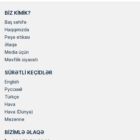
BIZ KIMIK?
Baş səhifə
Haqqımızda
Peşə etikası
Əlaqə
Media üçün
Məxfilik siyasəti
SÜRƏTLI KEÇIDLƏR
English
Русский
Türkçe
Hava
Hava (Dünya)
Məzənnə
BIZIMLƏ ƏLAQƏ