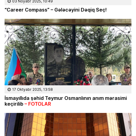
03 Noyabr 2025, 10:49
“Career Compass” – Gələcəyini Dəqiq Seç!
17 Oktyabr 2025, 13:58
İsmayıllıda şəhid Teymur Osmanlının anım mərasimi
keçirilib
– FOTOLAR