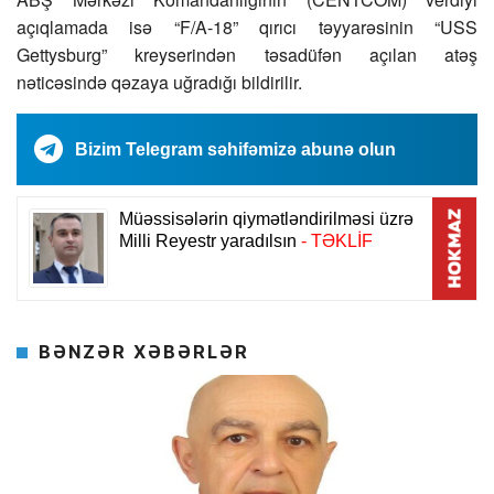
açıqlamada isə “F/A-18” qırıcı təyyarəsinin “USS
Gettysburg” kreyserindən təsadüfən açılan atəş
nəticəsində qəzaya uğradığı bildirilir.
Bizim Telegram səhifəmizə abunə olun
BƏNZƏR XƏBƏRLƏR