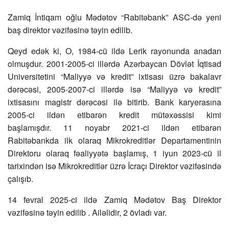
Zamiq İntiqam oğlu Mədətov “Rabitəbank” ASC-də yeni
baş direktor vəzifəsinə təyin edilib.
Qeyd edək ki, O, 1984-cü ildə Lerik rayonunda anadan
olmuşdur. 2001-2005-ci illərdə Azərbaycan Dövlət İqtisad
Universitetini “Maliyyə və kredit” ixtisası üzrə bakalavr
dərəcəsi, 2005-2007-ci illərdə isə “Maliyyə və kredit”
ixtisasını magistr dərəcəsi ilə bitirib. Bank karyerasına
2005-ci ildən etibarən kredit mütəxəssisi kimi
başlamışdır. 11 noyabr 2021-ci ildən etibarən
Rabitəbankda ilk olaraq Mikrokreditlər Departamentinin
Direktoru olaraq fəaliyyətə başlamış, 1 iyun 2023-cü il
tarixindən isə Mikrokreditlər üzrə İcraçı Direktor vəzifəsində
çalışıb.
14 fevral 2025-ci ildə Zamiq Mədətov Baş Direktor
vəzifəsinə təyin edilib . Ailəlidir, 2 övladı var.