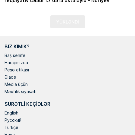
requlyativ tələbi 1.7 dəfə üstələyib – Nuriyev
YÜKLƏNDİ
BIZ KIMIK?
Baş səhifə
Haqqımızda
Peşə etikası
Əlaqə
Media üçün
Məxfilik siyasəti
SÜRƏTLI KEÇIDLƏR
English
Русский
Türkçe
Hava