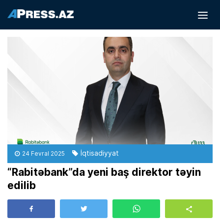
İqtisadiyyat
24 Fevral 2025
“Rabitəbank”da yeni baş direktor təyin
edilib