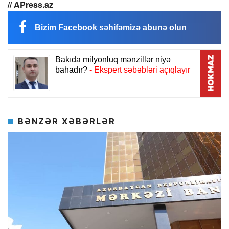
// APress.az
Bizim Facebook səhifəmizə abunə olun
BƏNZƏR XƏBƏRLƏR