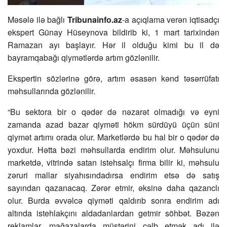
Məsələ ilə bağlı
Tribunainfo.az
-a açıqlama verən iqtisadçı
ekspert Günay Hüseynova bildirib ki, 1 mart tarixindən
Ramazan ayı başlayır. Hər il olduğu kimi bu il də
bayramqabağı qiymətlərdə artım gözlənilir.
Ekspertin sözlərinə görə, artım əsasən kənd təsərrüfatı
məhsullarında gözlənilir.
“Bu sektora bir o qədər də nəzarət olmadığı və eyni
zamanda azad bazar qiyməti hökm sürdüyü üçün süni
qiymət artımı orada olur. Marketlərdə bu hal bir o qədər də
yoxdur. Hətta bəzi məhsullarda endirim olur. Məhsulunu
marketdə, vitrində satan istehsalçı firma bilir ki, məhsulu
zəruri mallar siyahısındadırsa endirim etsə də satış
sayından qazanacaq. Zərər etmir, əksinə daha qazanclı
olur. Burda əvvəlcə qiyməti qaldırıb sonra endirim adı
altında istehlakçını aldadanlardan getmir söhbət. Bəzən
reklamlar, mağazalarda müştərini cəlb etmək adı ilə