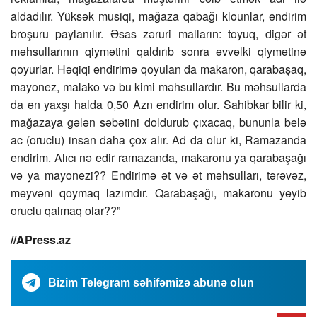
aldadılır. Yüksək musiqi, mağaza qabağı klounlar, endirim
broşuru paylanılır. Əsas zəruri malların: toyuq, digər ət
məhsullarının qiymətini qaldırıb sonra əvvəlki qiymətinə
qoyurlar. Həqiqi endirimə qoyulan da makaron, qarabaşaq,
mayonez, malako və bu kimi məhsullardır. Bu məhsullarda
da ən yaxşı halda 0,50 Azn endirim olur. Sahibkar bilir ki,
mağazaya gələn səbətini doldurub çıxacaq, bununla belə
ac (oruclu) insan daha çox alır. Ad da olur ki, Ramazanda
endirim. Alıcı nə edir ramazanda, makaronu ya qarabaşağı
və ya mayonezi?? Endirimə ət və ət məhsulları, tərəvəz,
meyvəni qoymaq lazımdır. Qarabaşağı, makaronu yeyib
oruclu qalmaq olar??”
//APress.az
Bizim Telegram səhifəmizə abunə olun