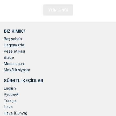
YÜKLƏNDİ
BIZ KIMIK?
Baş səhifə
Haqqımızda
Peşə etikası
Əlaqə
Media üçün
Məxfilik siyasəti
SÜRƏTLI KEÇIDLƏR
English
Русский
Türkçe
Hava
Hava (Dünya)