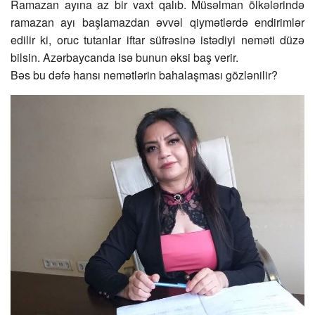
Ramazan ayına az bir vaxt qalıb. Müsəlman ölkələrində
ramazan ayı başlamazdan əvvəl qiymətlərdə endirimlər
edilir ki, oruc tutanlar iftar süfrəsinə istədiyi neməti düzə
bilsin. Azərbaycanda isə bunun əksi baş verir.
Bəs bu dəfə hansı nemətlərin bahalaşması gözlənilir?