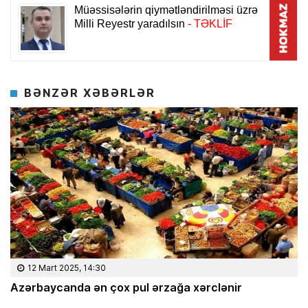
BƏNZƏR XƏBƏRLƏR
12 Mart 2025, 14:30
Azərbaycanda ən çox pul ərzağa xərclənir