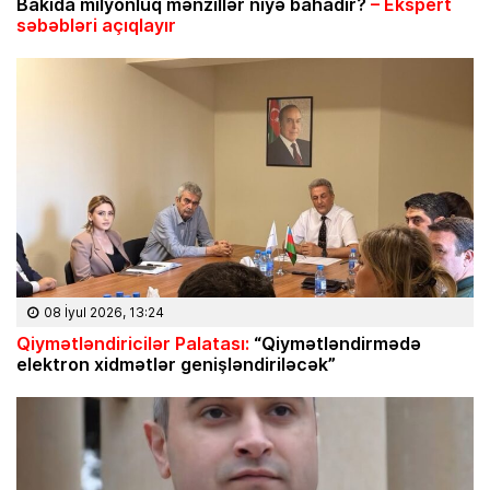
Bakıda milyonluq mənzillər niyə bahadır?
– Ekspert
səbəbləri açıqlayır
08 İyul 2026, 13:24
Qiymətləndiricilər Palatası:
“Qiymətləndirmədə
elektron xidmətlər genişləndiriləcək”