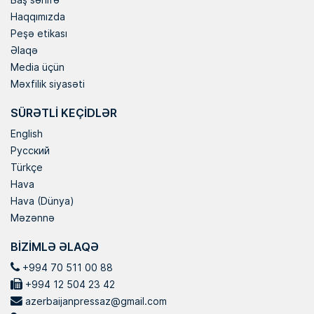
Haqqımızda
Peşə etikası
Əlaqə
Media üçün
Məxfilik siyasəti
SÜRƏTLI KEÇIDLƏR
English
Русский
Türkçe
Hava
Hava (Dünya)
Məzənnə
BIZIMLƏ ƏLAQƏ
+994 70 511 00 88
+994 12 504 23 42
azerbaijanpressaz@gmail.com