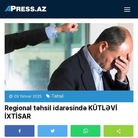
Təhsil
09 Yanvar 2025
Regional təhsil idarəsində KÜTLƏVİ
İXTİSAR