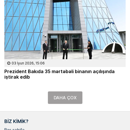
03 İyun 2026, 15:06
Prezident Bakıda 35 mərtəbəli binanın açılışında
iştirak edib
DAHA ÇOX
BIZ KIMIK?
Baş səhifə