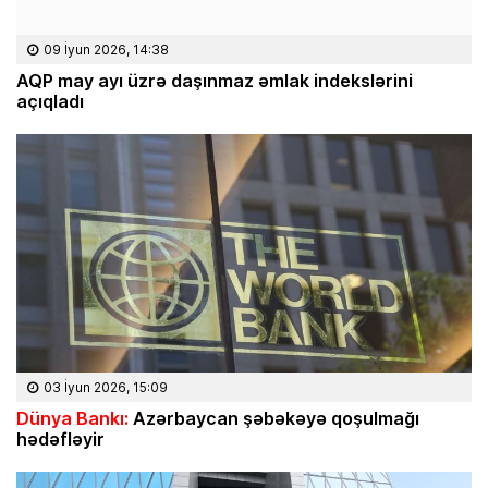
09 İyun 2026, 14:38
AQP may ayı üzrə daşınmaz əmlak indekslərini
açıqladı
03 İyun 2026, 15:09
Dünya Bankı:
Azərbaycan şəbəkəyə qoşulmağı
hədəfləyir