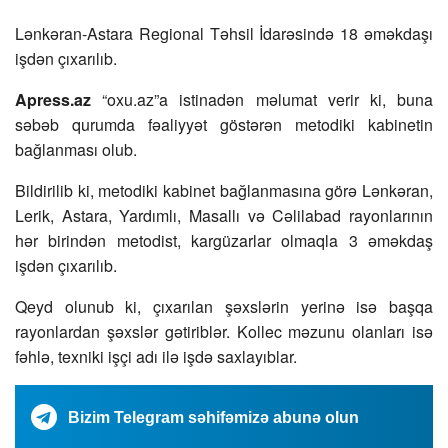
Lənkəran-Astara Regional Təhsil İdarəsində 18 əməkdaşı
işdən çıxarılıb.
Apress.az
“oxu.az”a istinadən məlumat verir ki, buna
səbəb qurumda fəaliyyət göstərən metodiki kabinetin
bağlanması olub.
Bildirilib ki, metodiki kabinet bağlanmasına görə Lənkəran,
Lerik, Astara, Yardımlı, Masallı və Cəlilabad rayonlarının
hər birindən metodist, kargüzarlar olmaqla 3 əməkdaş
işdən çıxarılıb.
Qeyd olunub ki, çıxarılan şəxslərin yerinə isə başqa
rayonlardan şəxslər gətiriblər. Kollec məzunu olanları isə
fəhlə, texniki işçi adı ilə işdə saxlayıblar.
Bizim Telegram səhifəmizə abunə olun