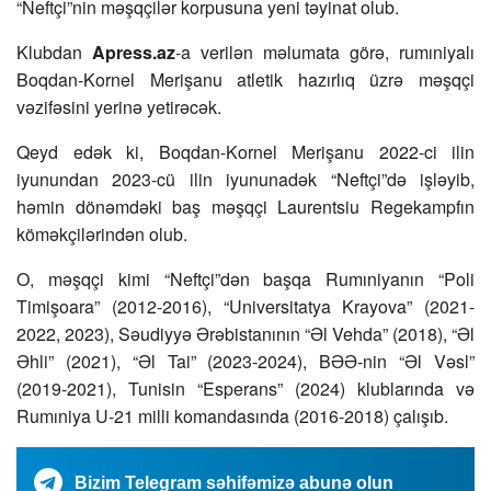
“Neftçi”nin məşqçilər korpusuna yeni təyinat olub.
Klubdan
Apress.az
-a verilən məlumata görə, rumıniyalı
Boqdan-Kornel Merişanu atletik hazırlıq üzrə məşqçi
vəzifəsini yerinə yetirəcək.
Qeyd edək ki, Boqdan-Kornel Merişanu 2022-ci ilin
iyunundan 2023-cü ilin iyununadək “Neftçi”də işləyib,
həmin dönəmdəki baş məşqçi Laurentsiu Regekampfın
köməkçilərindən olub.
O, məşqçi kimi “Neftçi”dən başqa Rumıniyanın “Poli
Timişoara” (2012-2016), “Universitatya Krayova” (2021-
2022, 2023), Səudiyyə Ərəbistanının “Əl Vehda” (2018), “Əl
Əhli” (2021), “Əl Tai” (2023-2024), BƏƏ-nin “Əl Vəsl”
(2019-2021), Tunisin “Esperans” (2024) klublarında və
Rumıniya U-21 milli komandasında (2016-2018) çalışıb.
Bizim Telegram səhifəmizə abunə olun