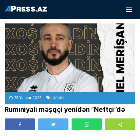
İdman
25 Yanvar 2025
Rumıniyalı məşqçi yenidən “Neftçi”də