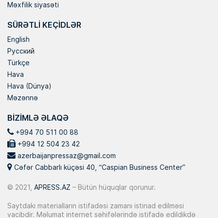
Məxfilik siyasəti
SÜRƏTLI KEÇIDLƏR
English
Русский
Türkçe
Hava
Hava (Dünya)
Məzənnə
BIZIMLƏ ƏLAQƏ
+994 70 511 00 88
+994 12 504 23 42
azerbaijanpressaz@gmail.com
Cəfər Cabbarlı küçəsi 40, “Caspian Business Center”
© 2021,
APRESS.AZ
– Bütün hüquqlar qorunur.
Saytdakı materialların istifadəsi zamanı istinad edilməsi
vacibdir. Məlumat internet səhifələrində istifadə edildikdə