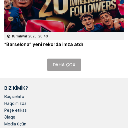
18 Yanvar 2025, 20:40
“Barselona” yeni rekorda imza atdı
DAHA ÇOX
BIZ KIMIK?
Baş səhifə
Haqqımızda
Peşə etikası
Əlaqə
Media üçün