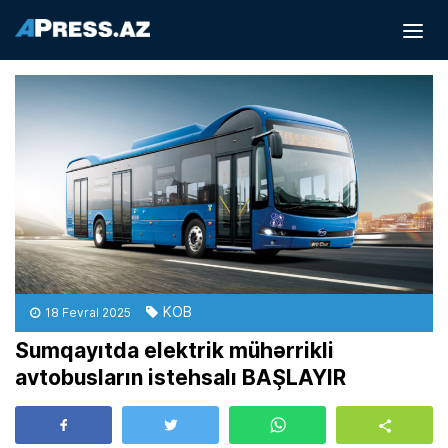
KOB
18 Fevral 2025
Sumqayıtda elektrik mühərrikli
avtobusların istehsalı BAŞLAYIR