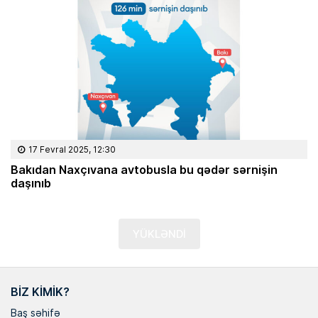
17 Fevral 2025, 12:30
Bakıdan Naxçıvana avtobusla bu qədər sərnişin
daşınıb
YÜKLƏNDİ
BIZ KIMIK?
Baş səhifə