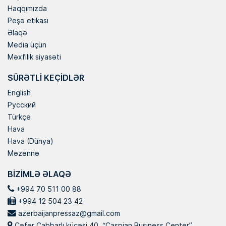
Haqqımızda
Peşə etikası
Əlaqə
Media üçün
Məxfilik siyasəti
SÜRƏTLI KEÇIDLƏR
English
Русский
Türkçe
Hava
Hava (Dünya)
Məzənnə
BIZIMLƏ ƏLAQƏ
+994 70 511 00 88
+994 12 504 23 42
azerbaijanpressaz@gmail.com
Cəfər Cabbarlı küçəsi 40, “Caspian Business Center”