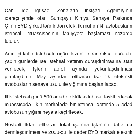
Cari ildə İqtisadi Zonaların İnkişafı Agentliyinin
idarəçiliyində olan Sumqayıt Kimya Sənaye Parkında
Çinin BYD şirkəti tərəfindən elektrik mühərrikli avtobusların
istehsalı müəssisəsinin fəaliyyətə başlaması nəzərdə
tutulur.
Artıq şirkətin istehsalı üçün lazımi infrastruktur qurulub,
yaxın günlərdə isə istehsal xəttinin quraşdırılmasına start
veriləcək, işlərin aprel ayında yekunlaşdırılması
planlaşdırılır. May ayından etibarən isə ilk elektrikli
avtobusların sənaye üsulu ilə yığımına başlanılacaq.
İllik istehsal gücü 500 ədəd elektrik avtobusu təşkil edəcək
müəssisədə ilkin mərhələdə bir istehsal xəttində 5 ədəd
avtobusun yığımı həyata keçiriləcək.
Növbəti ildən etibarən lokallaşdırma işlərinin daha da
dərinləşdirilməsi və 2030-cu ilə qədər BYD markalı elektrik