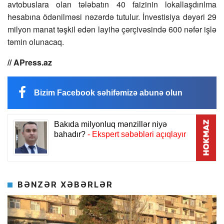
avtobuslara olan tələbatın 40 faizinin lokallaşdırılma
hesabına ödənilməsi nəzərdə tutulur. İnvestisiya dəyəri 29
milyon manat təşkil edən layihə çərçivəsində 600 nəfər işlə
təmin olunacaq.
// APress.az
Bizim Facebook səhifəmizə abunə olun
BƏNZƏR XƏBƏRLƏR