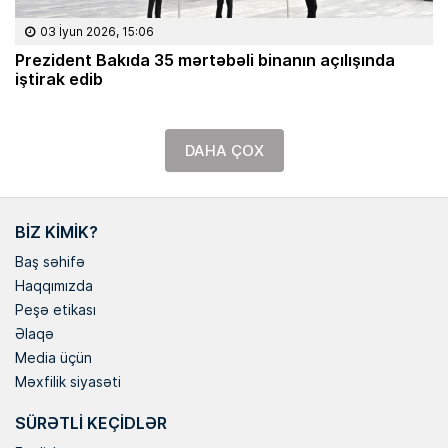
03 İyun 2026, 15:06
Prezident Bakıda 35 mərtəbəli binanın açılışında
iştirak edib
DAHA ÇOX
BIZ KIMIK?
Baş səhifə
Haqqımızda
Peşə etikası
Əlaqə
Media üçün
Məxfilik siyasəti
SÜRƏTLI KEÇIDLƏR