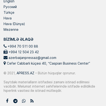
English
Русский
Türkçe
Hava
Hava (Dünya)
Məzənnə
BIZIMLƏ ƏLAQƏ
+994 70 511 00 88
+994 12 504 23 42
azerbaijanpressaz@gmail.com
Cəfər Cabbarlı küçəsi 40, “Caspian Business Center”
© 2021,
APRESS.AZ
– Bütün hüquqlar qorunur.
Saytdakı materialların istifadəsi zamanı istinad edilməsi
vacibdir. Məlumat internet səhifələrində istifadə edildikdə
hiperlink vasitəsi ilə istinad mütləqdir.