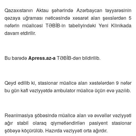
Qazaxıstanın Aktau şəhərində Azərbaycan təyyarəsinin
qəzaya uğraması nəticəsində xəsarət alan şəxslərdən 5
nəfərin müalicəsi TƏBİB-in tabeliyindəki Yeni Klinikada
davam etdirilir.
Bu barədə
Apress.az-a
TƏBİB-dən bildirilib.
Qeyd edilib ki, stasionar müalicə alan xəstələrdən 9 nəfər
bu gün kafi vəziyyətdə ambulator müalicə üçün evə yazılıb.
Reanimasiya şöbəsində müalicə alan və əvvəllər vəziyyəti
ağır stabil olaraq qiymətləndirilən pasiyent stasionar
şöbəyə köçürülüb. Hazırda vəziyyəti orta ağırdır.