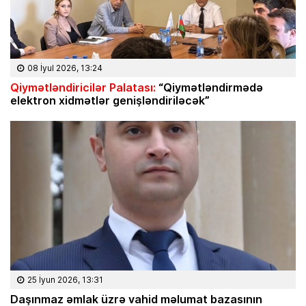
08 İyul 2026, 13:24
Qiymətləndiricilər Palatası:
“Qiymətləndirmədə
elektron xidmətlər genişləndiriləcək”
25 İyun 2026, 13:31
Daşınmaz əmlak üzrə vahid məlumat bazasının