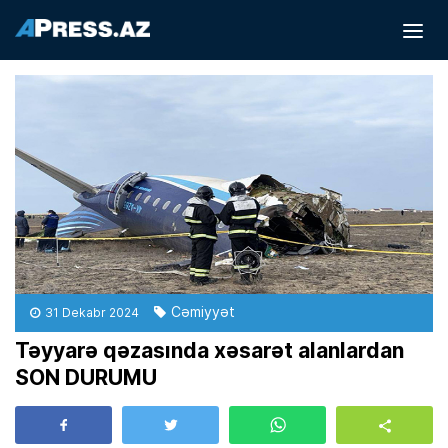
Cəmiyyət
31 Dekabr 2024
Təyyarə qəzasında xəsarət alanlardan
SON DURUMU