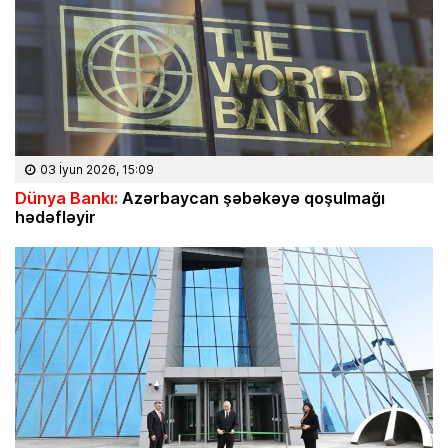
03 İyun 2026, 15:09
Dünya Bankı:
Azərbaycan şəbəkəyə qoşulmağı
hədəfləyir