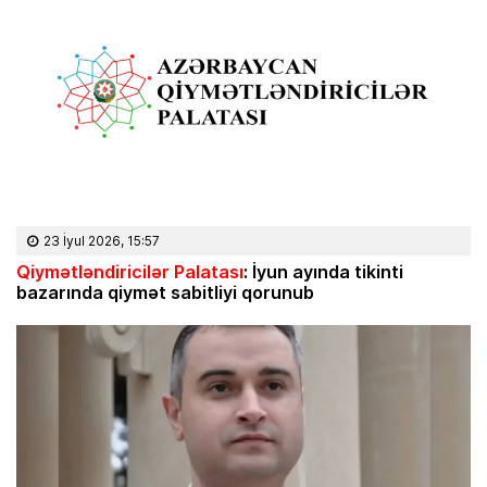
23 İyul 2026, 15:57
Qiymətləndiricilər Palatası
: İyun ayında tikinti
bazarında qiymət sabitliyi qorunub