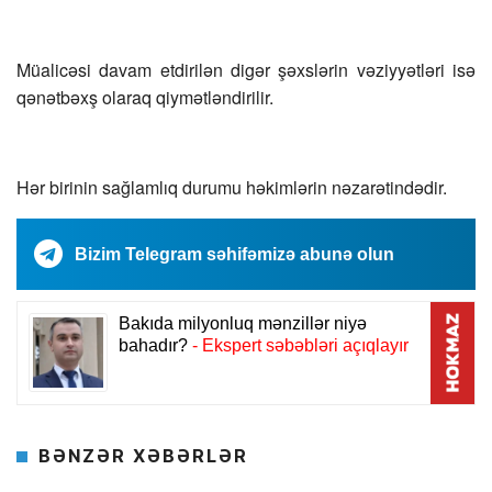
Müalicəsi davam etdirilən digər şəxslərin vəziyyətləri isə
qənətbəxş olaraq qiymətləndirilir.
Hər birinin sağlamlıq durumu həkimlərin nəzarətindədir.
Bizim Telegram səhifəmizə abunə olun
BƏNZƏR XƏBƏRLƏR