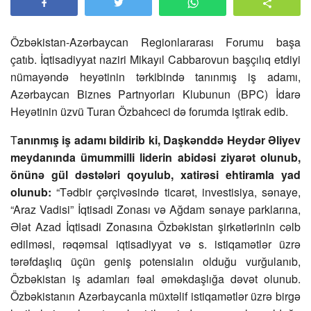
Özbəkistan-Azərbaycan Regionlararası Forumu başa
çatıb. İqtisadiyyat naziri Mikayıl Cabbarovun başçılıq etdiyi
nümayəndə heyətinin tərkibində tanınmış iş adamı,
Azərbaycan Biznes Partnyorları Klubunun (BPC) İdarə
Heyətinin üzvü Turan Özbahceci də forumda iştirak edib.
T
anınmış iş adamı bildirib ki, Daşkənddə Heydər Əliyev
meydanında ümummilli liderin abidəsi ziyarət olunub,
önünə gül dəstələri qoyulub, xatirəsi ehtiramla yad
olunub:
“Tədbir çərçivəsində ticarət, investisiya, sənaye,
“Araz Vadisi” İqtisadi Zonası və Ağdam sənaye parklarına,
Ələt Azad İqtisadi Zonasına Özbəkistan şirkətlərinin cəlb
edilməsi, rəqəmsal iqtisadiyyat və s. istiqamətlər üzrə
tərəfdaşlıq üçün geniş potensialın olduğu vurğulanıb,
Özbəkistan iş adamları fəal əməkdaşlığa dəvət olunub.
Özbəkistanın Azərbaycanla müxtəlif istiqamətlər üzrə birgə