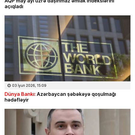
AQP may ayı üzrə daşınmaz əmlak indekslərini
açıqladı
03 İyun 2026, 15:09
Dünya Bankı:
Azərbaycan şəbəkəyə qoşulmağı
hədəfləyir