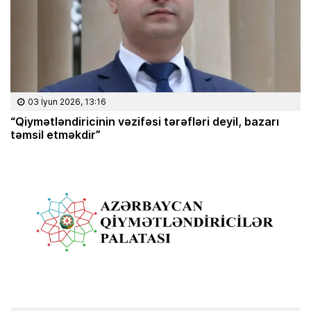
03 İyun 2026, 13:16
“Qiymətləndiricinin vəzifəsi tərəfləri deyil, bazarı
təmsil etməkdir”