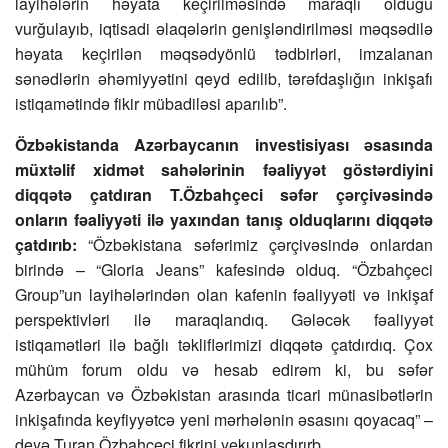
layihələrin həyata keçirilməsində maraqlı olduğu
vurğulayıb, iqtisadi əlaqələrin genişləndirilməsi məqsədilə
həyata keçirilən məqsədyönlü tədbirləri, imzalanan
sənədlərin əhəmiyyətini qeyd edilib, tərəfdaşlığın inkişafı
istiqamətində fikir mübadiləsi aparılıb”.
Özbəkistanda Azərbaycanın investisiyası əsasında
müxtəlif xidmət sahələrinin fəaliyyət göstərdiyini
diqqətə çatdıran T.Özbahçeci səfər çərçivəsində
onların fəaliyyəti ilə yaxından tanış olduqlarını diqqətə
çatdırıb:
“Özbəkistana səfərimiz çərçivəsində onlardan
birində – “Gloria Jeans” kafesində olduq. “Özbahçeci
Group”un layihələrindən olan kafenin fəaliyyəti və inkişaf
perspektivləri ilə maraqlandıq. Gələcək fəaliyyət
istiqamətləri ilə bağlı təkliflərimizi diqqətə çatdırdıq. Çox
mühüm forum oldu və hesab edirəm ki, bu səfər
Azərbaycan və Özbəkistan arasında ticari münasibətlərin
inkişafında keyfiyyətcə yeni mərhələnin əsasını qoyacaq” –
deyə Turan Özbahçeci fikrini yekunlaşdırırb.