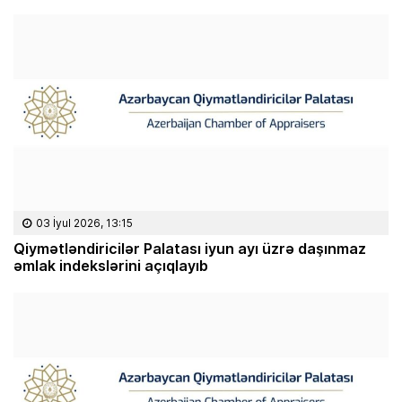
03 İyul 2026, 13:15
Qiymətləndiricilər Palatası iyun ayı üzrə daşınmaz
əmlak indekslərini açıqlayıb