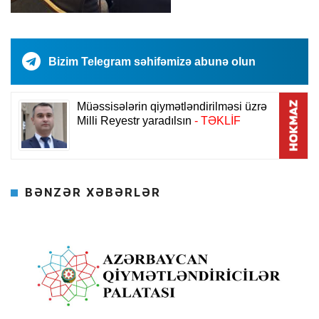
Bizim Telegram səhifəmizə abunə olun
BƏNZƏR XƏBƏRLƏR