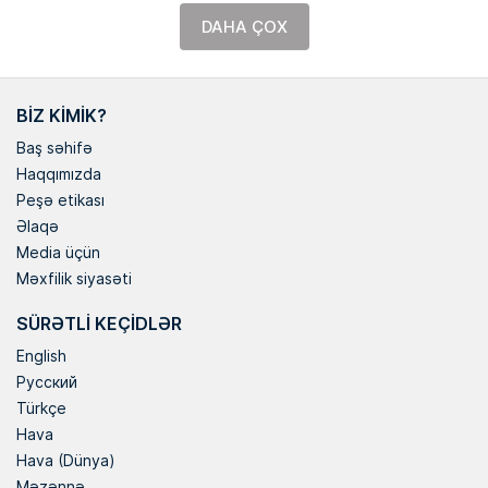
DAHA ÇOX
BIZ KIMIK?
Baş səhifə
Haqqımızda
Peşə etikası
Əlaqə
Media üçün
Məxfilik siyasəti
SÜRƏTLI KEÇIDLƏR
English
Русский
Türkçe
Hava
Hava (Dünya)
Məzənnə