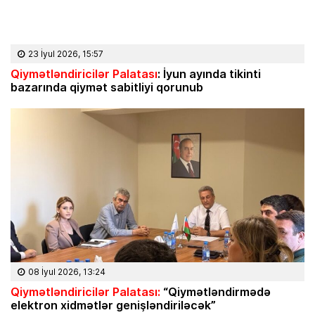
23 İyul 2026, 15:57
Qiymətləndiricilər Palatası
: İyun ayında tikinti
bazarında qiymət sabitliyi qorunub
08 İyul 2026, 13:24
Qiymətləndiricilər Palatası:
“Qiymətləndirmədə
elektron xidmətlər genişləndiriləcək”