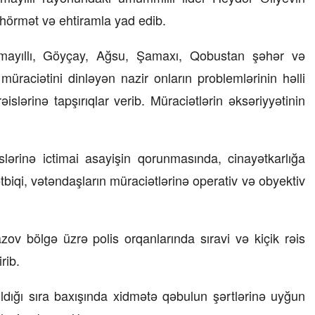
k hörmət və ehtiramla yad edib.
23 İyul 2026, 15:48
smayıllı, Göyçay, Ağsu, Şamaxı, Qobustan şəhər və
Süni qiymət artımlarının qarşısı necə
alınmalıdır?
raciətini dinləyən nazir onların problemlərinin həlli
əislərinə tapşırıqlar verib. Müraciətlərin əksəriyyətinin
lərinə ictimai asayişin qorunmasında, cinayətkarlığa
tbiqi, vətəndaşların müraciətlərinə operativ və obyektiv
ov bölgə üzrə polis orqanlarında sıravi və kiçik rəis
rib.
ıldığı sıra baxışında xidmətə qəbulun şərtlərinə uyğun