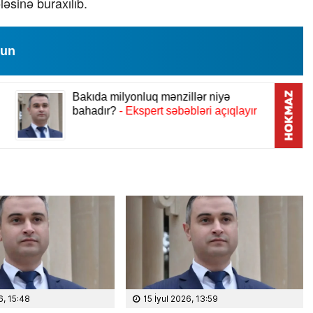
əsinə buraxılıb.
lun
6, 15:48
15 İyul 2026, 13:59