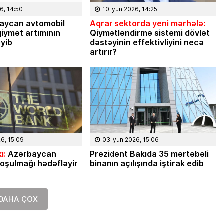
Masallı rayonunun Ərkivan qəsəbəsaində
6, 14:50
10 İyun 2026, 14:25
anadan olub. Memarlıq və İnşaat
aycan avtomobil
Aqrar sektorda yeni mərhələ:
Universitetini iqtisadçı-mühəndis ixtisası
iymət artımının
Qiymətləndirmə sistemi dövlət
üzrə bitirib. İqtisad elmləri doktorudur.
əyib
dəstəyinin effektivliyini necə
Hazırda Elm və […]
artırır?
26, 15:09
03 İyun 2026, 15:06
ı:
Azərbaycan
Prezident Bakıda 35 mərtəbəli
oşulmağı hədəfləyir
binanın açılışında iştirak edib
DAHA ÇOX