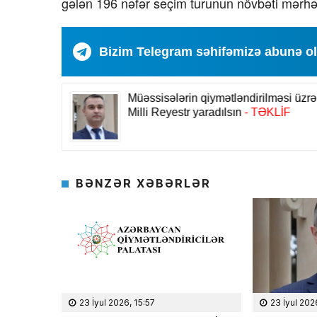
gələn 196 nəfər seçim turunun növbəti mərhəl
Bizim Telegram səhifəmizə abunə o
BƏNZƏR XƏBƏRLƏR
23 İyul 2026, 15:57
23 İyul 202