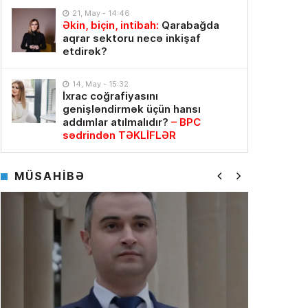
21, May - 14:46
Əkin, biçin, intibah:
Qarabağda
aqrar sektoru necə inkişaf
etdirək?
14, May - 15:32
İxrac coğrafiyasını
genişləndirmək üçün hansı
addımlar atılmalıdır?
– BPC
sədrindən TƏKLİFLƏR
MÜSAHİBƏ