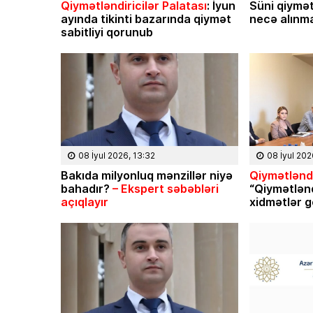
Qiymətləndiricilər Palatası
: İyun
Süni qiymət
ayında tikinti bazarında qiymət
necə alınma
sabitliyi qorunub
08 İyul 2026, 13:32
08 İyul 202
Bakıda milyonluq mənzillər niyə
Qiymətləndi
bahadır?
– Ekspert səbəbləri
“Qiymətlən
açıqlayır
xidmətlər g