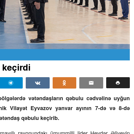
 keçirdi
 bölgələrdə vətəndaşların qəbulu cədvəlinə uyğun
ovnik Vilayət Eyvazov yanvar ayının 7-də və 8-də
ətəndaş qəbulu keçirib.
smayıllı rayonundakı ümummilli lider Heydər Əliyevin