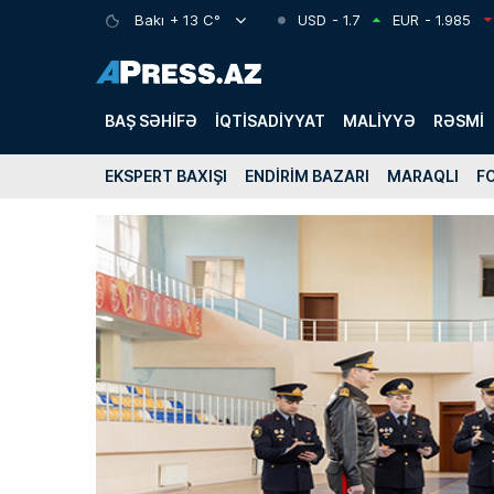
Bakı
+ 13 C°
USD
- 1.7
EUR
- 1.985
BAŞ SƏHIFƏ
İQTISADIYYAT
MALIYYƏ
RƏSMI
EKSPERT BAXIŞI
ENDIRIM BAZARI
MARAQLI
F