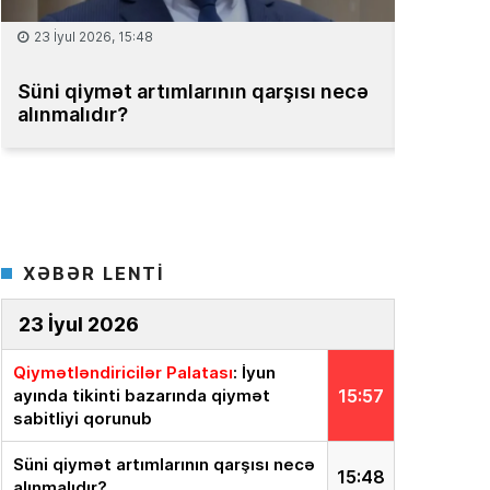
15 İyul 2026, 13:59
08 İyu
Müəssisələrin qiymətləndirilməsi
Bakıda
üzrə Milli Reyestr yaradılsın
– TƏKLİF
bahad
XƏBƏR LENTİ
23 İyul 2026
Qiymətləndiricilər Palatası
: İyun
ayında tikinti bazarında qiymət
15:57
sabitliyi qorunub
Süni qiymət artımlarının qarşısı necə
15:48
alınmalıdır?