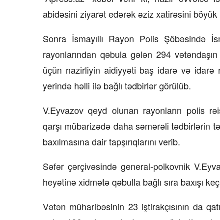
abidəsini ziyarət edərək əziz xatirəsini böyü
Sonra İsmayıllı Rayon Polis Şöbəsində İ
rayonlarından qəbula gələn 294 vətəndaşın mü
üçün nazirliyin aidiyyəti baş idarə və idarə r
yerində həlli ilə bağlı tədbirlər görülüb.
V.Eyvazov qeyd olunan rayonların polis rəis
qarşı mübarizədə daha səmərəli tədbirlərin tə
baxılmasına dair tapşırıqlarını verib.
Səfər çərçivəsində general-polkovnik V.Eyvaz
heyətinə xidmətə qəbulla bağlı sıra baxışı keçi
Vətən müharibəsinin 23 iştirakçısının da qat