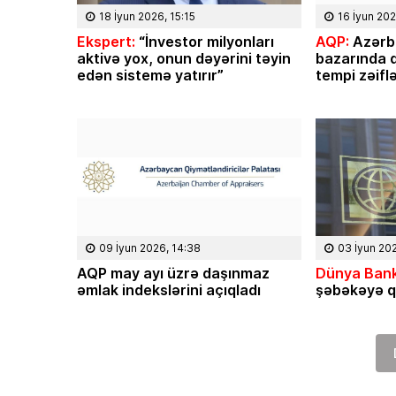
18 İyun 2026, 15:15
16 İyun 202
Ekspert:
“İnvestor milyonları
AQP:
Azərb
aktivə yox, onun dəyərini təyin
bazarında q
edən sistemə yatırır”
tempi zəifl
09 İyun 2026, 14:38
03 İyun 20
AQP may ayı üzrə daşınmaz
Dünya Bank
əmlak indekslərini açıqladı
şəbəkəyə q