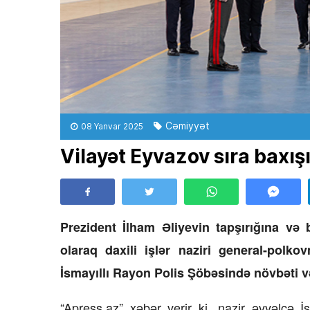
Cəmiyyət
08 Yanvar 2025
Vilayət Eyvazov sıra baxışı
Prezident İlham Əliyevin tapşırığına və
olaraq daxili işlər naziri general-polk
İsmayıllı Rayon Polis Şöbəsində növbəti v
“Apress.az” xəbər verir ki, nazir əvvəlcə İ