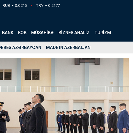
RUB
- 0.0215
TRY
- 0.2177
BANK
KOB
MÜSAHIBƏ
BIZNES ANALIZ
TURIZM
ORBES AZƏRBAYCAN
MADE IN AZERBAIJAN