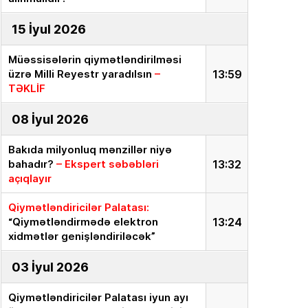
15 İyul 2026
Müəssisələrin qiymətləndirilməsi
üzrə Milli Reyestr yaradılsın
–
13:59
TƏKLİF
08 İyul 2026
Bakıda milyonluq mənzillər niyə
bahadır?
– Ekspert səbəbləri
13:32
açıqlayır
Qiymətləndiricilər Palatası:
“Qiymətləndirmədə elektron
13:24
xidmətlər genişləndiriləcək”
03 İyul 2026
Qiymətləndiricilər Palatası iyun ayı