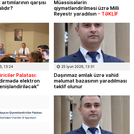
 artımlarının qarşısı
Müəssisələrin
lıdır?
qiymətləndirilməsi üzrə Milli
Reyestr yaradılsın
– TƏKLİF
6, 13:24
25 İyun 2026, 13:31
ricilər Palatası:
Daşınmaz əmlak üzrə vahid
dirmədə elektron
məlumat bazasının yaradılması
enişləndiriləcək”
təklif olunur
08 Fevral 2024, 15:32
Rəsmiyyə Sabir poeziyası –
Ayıq Səmədovun
təqdimatında