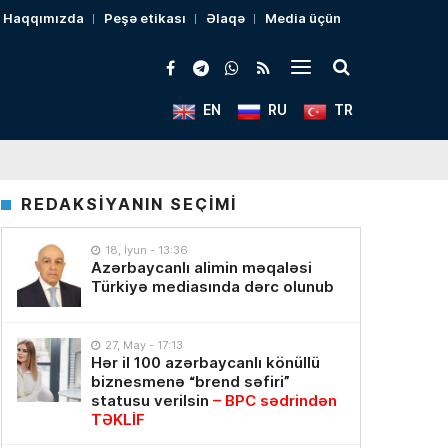
Haqqımızda
Peşə etikası
Əlaqə
Media üçün
EN
RU
TR
REDAKSİYANIN SEÇİMİ
18, İyun - 13:36
Azərbaycanlı alimin məqaləsi
Türkiyə mediasında dərc olunub
27, May - 17:13
Hər il 100 azərbaycanlı könüllü
biznesmenə “brend səfiri”
statusu verilsin
– BPC sədrindən
TƏKLİF