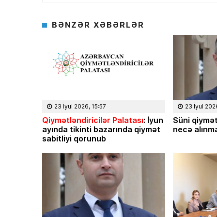
BƏNZƏR XƏBƏRLƏR
23 İyul 2026, 15:57
23 İyul 202
Qiymətləndiricilər Palatası
: İyun
Süni qiymət
ayında tikinti bazarında qiymət
necə alınma
sabitliyi qorunub