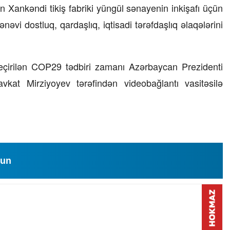
Xankəndi tikiş fabriki yüngül sənayenin inkişafı üçün
nəvi dostluq, qardaşlıq, iqtisadi tərəfdaşlıq əlaqələrini
keçirilən COP29 tədbiri zamanı Azərbaycan Prezidenti
kat Mirziyoyev tərəfindən videobağlantı vasitəsilə
lun