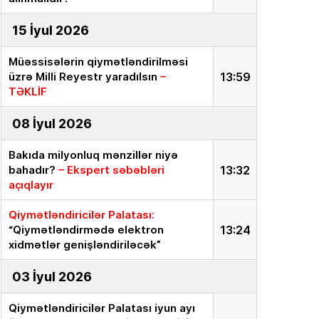
15 İyul 2026
Müəssisələrin qiymətləndirilməsi
üzrə Milli Reyestr yaradılsın
–
13:59
TƏKLİF
08 İyul 2026
Bakıda milyonluq mənzillər niyə
bahadır?
– Ekspert səbəbləri
13:32
açıqlayır
Qiymətləndiricilər Palatası:
“Qiymətləndirmədə elektron
13:24
xidmətlər genişləndiriləcək”
03 İyul 2026
Qiymətləndiricilər Palatası iyun ayı