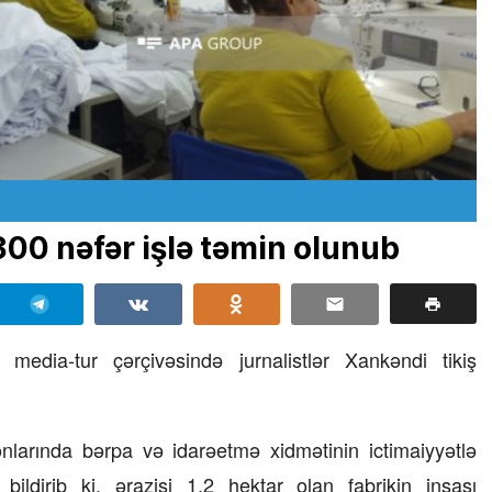
300 nəfər işlə təmin olunub
edia-tur çərçivəsində jurnalistlər Xankəndi tikiş
larında bərpa və idarəetmə xidmətinin ictimaiyyətlə
bildirib ki, ərazisi 1,2 hektar olan fabrikin inşası