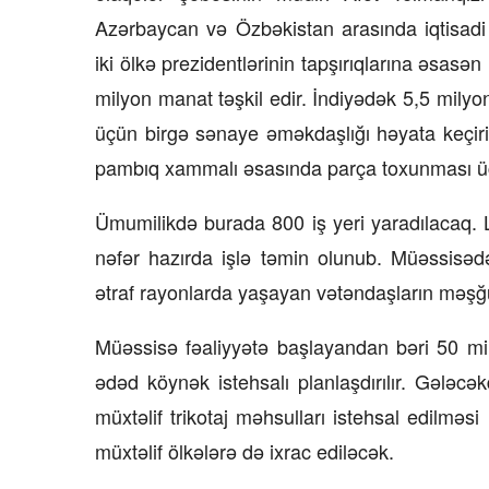
Azərbaycan və Özbəkistan arasında iqtisadi v
iki ölkə prezidentlərinin tapşırıqlarına əsasə
milyon manat təşkil edir. İndiyədək 5,5 mily
üçün birgə sənaye əməkdaşlığı həyata keçiril
pambıq xammalı əsasında parça toxunması üçü
Ümumilikdə burada 800 iş yeri yaradılacaq. L
nəfər hazırda işlə təmin olunub. Müəssisəd
ətraf rayonlarda yaşayan vətəndaşların məşğul
Müəssisə fəaliyyətə başlayandan bəri 50 min
ədəd köynək istehsalı planlaşdırılır. Gələcə
müxtəlif trikotaj məhsulları istehsal edilməs
müxtəlif ölkələrə də ixrac ediləcək.