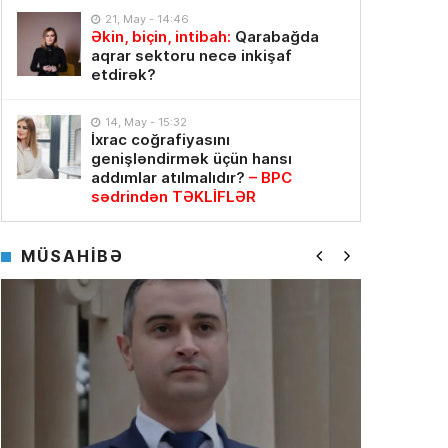
21, May - 14:46
Əkin, biçin, intibah:
Qarabağda
aqrar sektoru necə inkişaf
etdirək?
14, May - 15:32
İxrac coğrafiyasını
genişləndirmək üçün hansı
addımlar atılmalıdır?
– BPC
sədrindən TƏKLİFLƏR
MÜSAHİBƏ