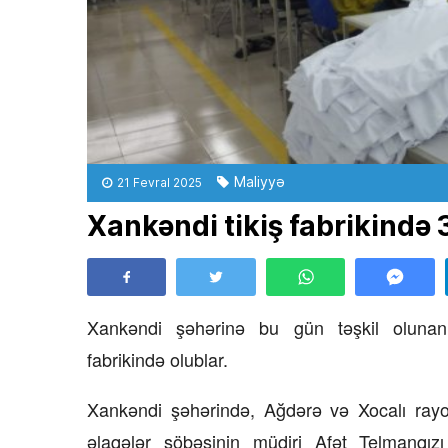
Maliyyə
21 Fevral 2025
Xankəndi tikiş fabrikində 
Xankəndi şəhərinə bu gün təşkil olunan m
fabrikində olublar.
Xankəndi şəhərində, Ağdərə və Xocalı rayon
əlaqələr şöbəsinin müdiri Afət Telmanqızı 