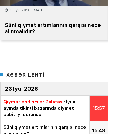
15 İyul 2026, 13:59
08 İyul 2
Müəssisələrin qiymətləndirilməsi
Bakıda m
üzrə Milli Reyestr yaradılsın
– TƏKLİF
bahadır
XƏBƏR LENTİ
23 İyul 2026
Qiymətləndiricilər Palatası
: İyun
ayında tikinti bazarında qiymət
15:57
sabitliyi qorunub
Süni qiymət artımlarının qarşısı necə
15:48
alınmalıdır?