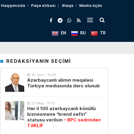
Haqqımızda
Peşə etikası
Əlaqə
Media üçün
EN
RU
TR
REDAKSİYANIN SEÇİMİ
18, İyun - 13:36
Azərbaycanlı alimin məqaləsi
Türkiyə mediasında dərc olunub
27, May - 17:13
Hər il 100 azərbaycanlı könüllü
biznesmenə “brend səfiri”
statusu verilsin
– BPC sədrindən
TƏKLİF