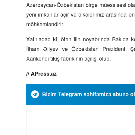
Azərbaycan-Özbəkistan birgə müəssisəsi olan 
yeni imkanlar açır və ölkələrimiz arasında ənə
möhkəmləndirir.
Xatırladaq ki, ötən ilin noyabrında Bakıda 
İlham Əliyev və Özbəkistan Prezidenti Şav
Xankəndi tikiş fabrikinin açılışı olub.
// APress.az
Bizim Telegram səhifəmizə abunə o