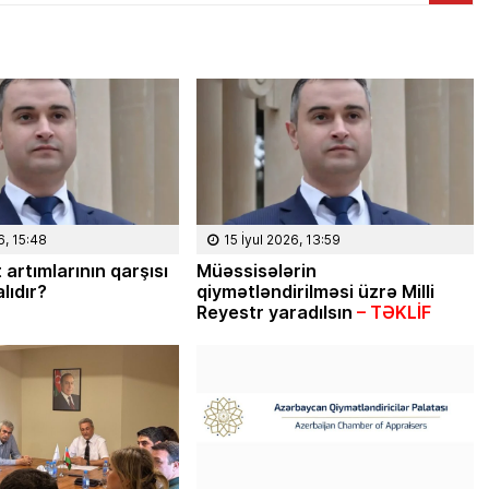
6, 15:48
15 İyul 2026, 13:59
 artımlarının qarşısı
Müəssisələrin
lıdır?
qiymətləndirilməsi üzrə Milli
Reyestr yaradılsın
– TƏKLİF
08 Fevral 2024, 15:32
Rəsmiyyə Sabir poeziyası –
Ayıq Səmədovun
təqdimatında