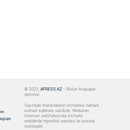
15:06
binanın açılışında iştirak edib
“Qiymətləndiricinin vəzifəsi
tərəfləri deyil, bazarı təmsil
13:16
etməkdir”
25 May 2026
Hüseyn Talıbov:
“Bakı üçün yeni
13:32
inkişaf imkanları formalaşır”
20 May 2026
AQP: Azərbaycan tikinti sektorunda
© 2021,
APRESS.AZ
– Bütün hüquqlar
13:31
maya dəyəri 7 %-ə yaxın artıb
qorunur.
Saytdakı materialların istifadəsi zamanı
18 May 2026
istinad edilməsi vacibdir. Məlumat
om
internet səhifələrində istifadə
aspian
Hüseyn Talıbov:
“Bakı urban və
edildikdə hiperlink vasitəsi ilə istinad
14:37
daşınmaz əmlak mərkəzinə çevrilir”
mütləqdir.