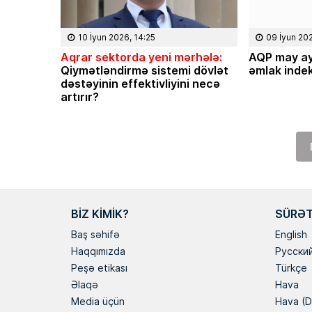
10 İyun 2026, 14:25
09 İyun 20
Aqrar sektorda yeni mərhələ:
AQP may ay
Qiymətləndirmə sistemi dövlət
əmlak indek
dəstəyinin effektivliyini necə
artırır?
BIZ KIMIK?
SÜRƏT
Baş səhifə
English
Haqqımızda
Русски
Peşə etikası
Türkçe
Əlaqə
Hava
Media üçün
Hava (D