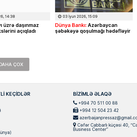
26, 14:38
03 İyun 2026, 15:09
ı üzrə daşınmaz
Dünya Bankı:
Azərbaycan
slərini açıqladı
şəbəkəyə qoşulmağı hədəfləyir
DAHA ÇOX
LI KEÇIDLƏR
BIZIMLƏ ƏLAQƏ
+994 70 511 00 88
й
+994 12 504 23 42
azerbaijanpressaz@gmail.c
Cəfər Cabbarlı küçəsi 40, “C
Business Center”
ünya)