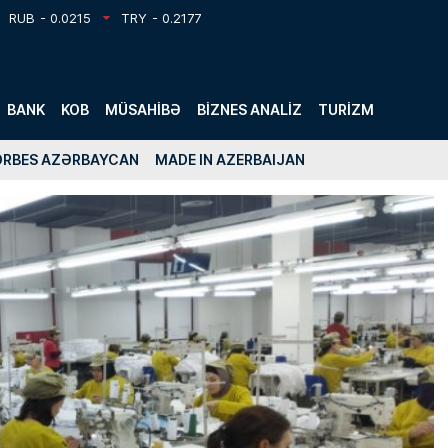
RUB
- 0.0215
TRY
- 0.2177
BANK
KOB
MÜSAHIBƏ
BIZNES ANALIZ
TURIZM
ORBES AZƏRBAYCAN
MADE IN AZERBAIJAN