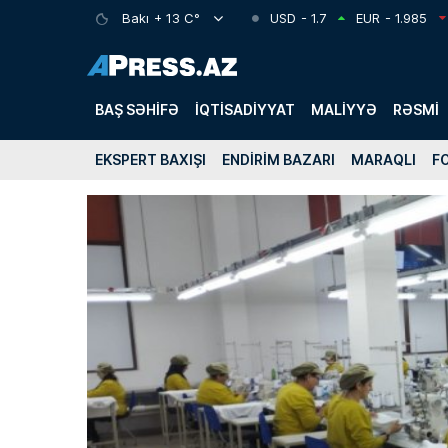
Bakı
+ 13 C°
USD
- 1.7
EUR
- 1.985
BAŞ SƏHIFƏ
İQTISADIYYAT
MALIYYƏ
RƏSMI
EKSPERT BAXIŞI
ENDIRIM BAZARI
MARAQLI
F