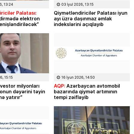
Masallı rayonunun Ərkivan qəsəbəsaində
6, 13:24
03 İyul 2026, 13:15
anadan olub. Memarlıq və İnşaat
ricilər Palatası:
Qiymətləndiricilər Palatası iyun
Universitetini iqtisadçı-mühəndis ixtisası
dirmədə elektron
ayı üzrə daşınmaz əmlak
üzrə bitirib. İqtisad elmləri doktorudur.
enişləndiriləcək”
indekslərini açıqlayıb
Hazırda Elm və […]
6, 15:15
16 İyun 2026, 14:50
vestor milyonları
AQP:
Azərbaycan avtomobil
 onun dəyərini təyin
bazarında qiymət artımının
ə yatırır”
tempi zəifləyib