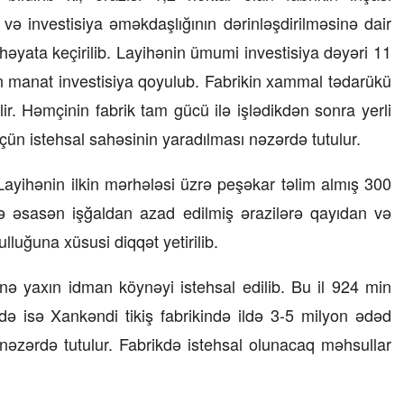
ə investisiya əməkdaşlığının dərinləşdirilməsinə dair
23 İyul 2026, 15:48
n həyata keçirilib. Layihənin ümumi investisiya dəyəri 11
Süni qiymət artımlarının qarşısı necə
on manat investisiya qoyulub. Fabrikin xammal tədarükü
alınmalıdır?
ir. Həmçinin fabrik tam gücü ilə işlədikdən sonra yerli
n istehsal sahəsinin yaradılması nəzərdə tutulur.
ayihənin ilkin mərhələsi üzrə peşəkar təlim almış 300
ə əsasən işğaldan azad edilmiş ərazilərə qayıdan və
luğuna xüsusi diqqət yetirilib.
ə yaxın idman köynəyi istehsal edilib. Bu il 924 min
kdə isə Xankəndi tikiş fabrikində ildə 3-5 milyon ədəd
i nəzərdə tutulur. Fabrikdə istehsal olunacaq məhsullar