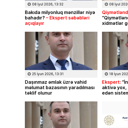
08 İyul 2026, 13:32
08 İyul 202
Bakıda milyonluq mənzillər niyə
Qiymətləndi
bahadır?
– Ekspert səbəbləri
“Qiymətlən
açıqlayır
xidmətlər g
25 İyun 2026, 13:31
18 İyun 202
Daşınmaz əmlak üzrə vahid
Ekspert:
“İn
məlumat bazasının yaradılması
aktivə yox,
təklif olunur
edən sistem