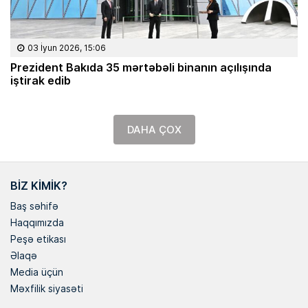
03 İyun 2026, 15:06
Prezident Bakıda 35 mərtəbəli binanın açılışında
iştirak edib
DAHA ÇOX
BIZ KIMIK?
Baş səhifə
Haqqımızda
Peşə etikası
Əlaqə
Media üçün
Məxfilik siyasəti