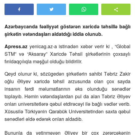
Azərbaycanda fəaliyyət göstərən xaricdə təhsillə bağlı
şirkətin vətəndaşları aldatdığı iddia olunub.
Apress.az
yenicag.az-a istinadən xəbər verir ki , “Global
STM” və “Aksaray” Xaricdə Təhsil şirkətlərinin çoxsaylı
fırıldaqçılıqla məşğul olduğu bildirilir.
Qeyd olunur ki, sözügedən şirkətlərin sahibi Təbriz Zakir
oğlu Əliyev xaricdə təhsil arzusunda olan çox sayda
insanın fərdi məlumatlarının əks olunduğu sənədlər
toplayıb. Həmin vətəndaşlardan pul da alan Təbriz Əliyev
onları universitetlərə qəbul etdirəcəyi ilə bağlı vədlər verib.
Xüsusilə Türkiyənin Qarabük Universitetindən saxta qəbul
sənədləri əldə edərək onları aldadıb.
Bununla da yetinməyən Əliyev bir çox zərərçəkənin