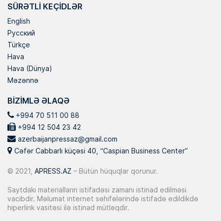
SÜRƏTLI KEÇIDLƏR
English
Русский
Türkçe
Hava
Hava (Dünya)
Məzənnə
BIZIMLƏ ƏLAQƏ
+994 70 511 00 88
+994 12 504 23 42
azerbaijanpressaz@gmail.com
Cəfər Cabbarlı küçəsi 40, “Caspian Business Center”
© 2021,
APRESS.AZ
– Bütün hüquqlar qorunur.
Saytdakı materialların istifadəsi zamanı istinad edilməsi
vacibdir. Məlumat internet səhifələrində istifadə edildikdə
hiperlink vasitəsi ilə istinad mütləqdir.