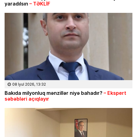
yaradılsın
– TƏKLİF
08 İyul 2026, 13:32
Bakıda milyonluq mənzillər niyə bahadır?
– Ekspert
səbəbləri açıqlayır