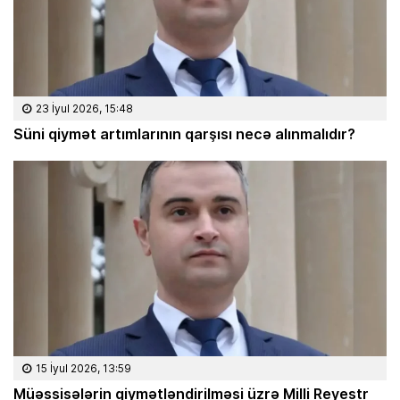
23 İyul 2026, 15:48
Süni qiymət artımlarının qarşısı necə alınmalıdır?
15 İyul 2026, 13:59
Müəssisələrin qiymətləndirilməsi üzrə Milli Reyestr