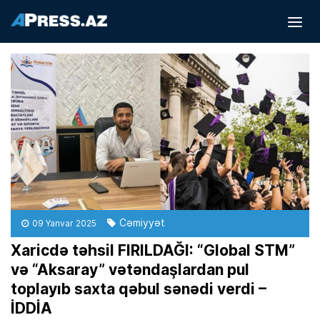
Cəmiyyət
09 Yanvar 2025
Xaricdə təhsil FIRILDAĞI: “Global STM”
və “Aksaray” vətəndaşlardan pul
toplayıb saxta qəbul sənədi verdi –
İDDİA