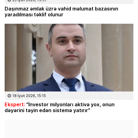
Daşınmaz əmlak üzrə vahid məlumat bazasının
yaradılması təklif olunur
18 İyun 2026, 15:15
Ekspert:
“İnvestor milyonları aktivə yox, onun
dəyərini təyin edən sistemə yatırır”