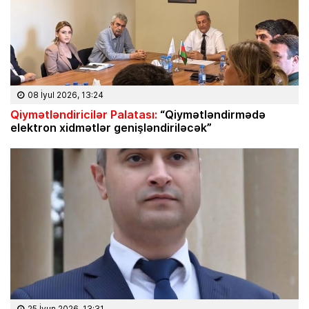
08 İyul 2026, 13:24
Qiymətləndiricilər Palatası:
“Qiymətləndirmədə
elektron xidmətlər genişləndiriləcək”
25 İyun 2026, 13:31