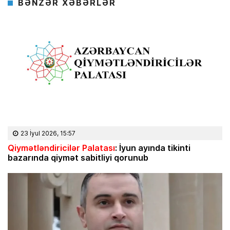
BƏNZƏR XƏBƏRLƏR
23 İyul 2026, 15:57
Qiymətləndiricilər Palatası
: İyun ayında tikinti
bazarında qiymət sabitliyi qorunub