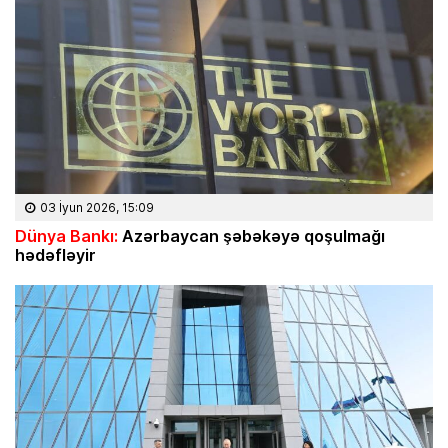
03 İyun 2026, 15:09
Dünya Bankı:
Azərbaycan şəbəkəyə qoşulmağı
hədəfləyir