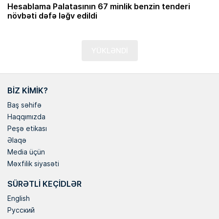
Hesablama Palatasının 67 minlik benzin tenderi
növbəti dəfə ləğv edildi
YÜKLƏNDİ
BIZ KIMIK?
Baş səhifə
Haqqımızda
Peşə etikası
Əlaqə
Media üçün
Məxfilik siyasəti
SÜRƏTLI KEÇIDLƏR
English
Русский