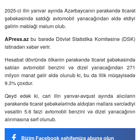
2025-ci ilin yanvar ayında Azərbaycanın pərakəndə ticarət
şəbəkəsində satdığı avtomobil yanacağından əldə etdiyi
gəlirin məbləği məlum olub.
APress.az
bu barədə Dövlət Statistika Komitəsinə (DSK)
istinadən xəbər verir.
Hesabat dövründə ölkənin pərakəndə ticarət şəbəkəsində
satılan avtomobil benzini və dizel yanacağından 271
milyon manat gəlir əldə olunub ki, bu da illik müqayisədə
9.3% çoxdur.
Qeyd edək ki, cari ilin yanvar-avqust ayında alıcıların
pərakəndə ticarət şəbəkələrində aldıqları mallara xərclədiyi
vəsaitin 5.6 faizi avtomobil benzini və dizel yanacağının
alınmasına sərf olunub.
Bizim Facebook səhifəmizə abunə olun