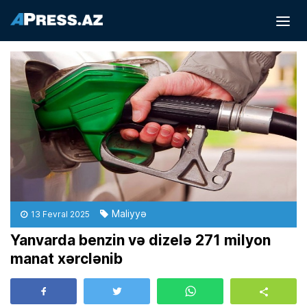
Maliyyə
13 Fevral 2025
Yanvarda benzin və dizelə 271 milyon
manat xərclənib