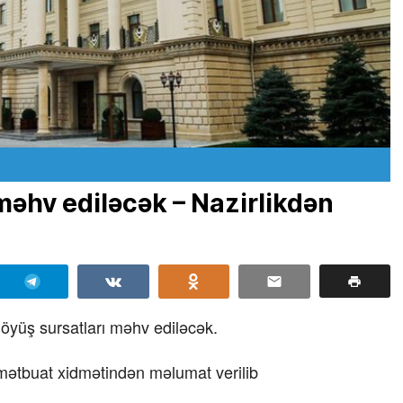
məhv ediləcək – Nazirlikdən
döyüş sursatları məhv ediləcək.
 mətbuat xidmətindən məlumat verilib