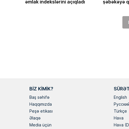
əmlak indekslərini açıqladı
şəbəkəyə q
BIZ KIMIK?
SÜRƏT
Baş səhifə
English
Haqqımızda
Русски
Peşə etikası
Türkçe
Əlaqə
Hava
Media üçün
Hava (D