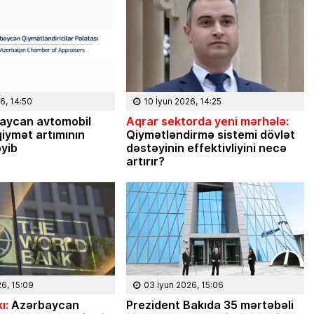
6, 14:50
10 İyun 2026, 14:25
aycan avtomobil
Aqrar sektorda yeni mərhələ:
iymət artımının
Qiymətləndirmə sistemi dövlət
əyib
dəstəyinin effektivliyini necə
artırır?
08 Fevral 2024, 15:3
Rəsmiyyə Sabir poeziya
Ayıq Səmədovun
26, 15:09
03 İyun 2026, 15:06
təqdimatında
ı:
Azərbaycan
Prezident Bakıda 35 mərtəbəli