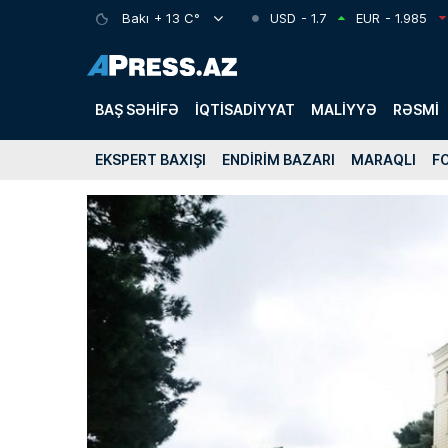
Bakı
+ 13 C°
USD
- 1.7
EUR
- 1.985
BAŞ SƏHIFƏ
İQTISADIYYAT
MALIYYƏ
RƏSMI
EKSPERT BAXIŞI
ENDIRIM BAZARI
MARAQLI
F