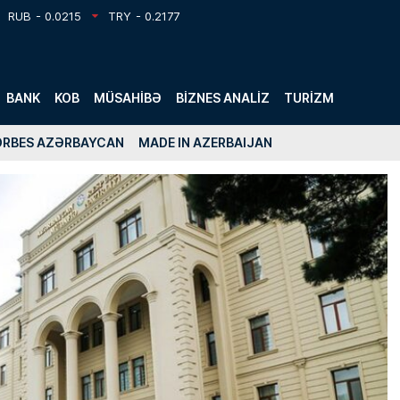
RUB
- 0.0215
TRY
- 0.2177
BANK
KOB
MÜSAHIBƏ
BIZNES ANALIZ
TURIZM
ORBES AZƏRBAYCAN
MADE IN AZERBAIJAN