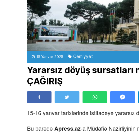
Cəmiyyət
15 Yanvar 2025
Yararsız döyüş sursatları 
ÇAĞIRIŞ
15-16 yanvar tarixlərində istifadəyə yararsız 
Bu barədə
-a Müdafiə Nazirliyinin
Apress.az