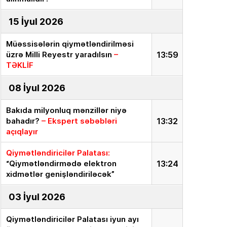
15 İyul 2026
Müəssisələrin qiymətləndirilməsi
üzrə Milli Reyestr yaradılsın
–
13:59
TƏKLİF
08 İyul 2026
Bakıda milyonluq mənzillər niyə
bahadır?
– Ekspert səbəbləri
13:32
açıqlayır
Qiymətləndiricilər Palatası:
“Qiymətləndirmədə elektron
13:24
xidmətlər genişləndiriləcək”
03 İyul 2026
Qiymətləndiricilər Palatası iyun ayı