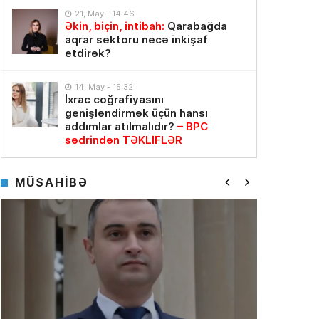
21, May - 14:46
Əkin, biçin, intibah:
Qarabağda
aqrar sektoru necə inkişaf
etdirək?
14, May - 15:32
İxrac coğrafiyasını
genişləndirmək üçün hansı
addımlar atılmalıdır?
– BPC
sədrindən TƏKLİFLƏR
MÜSAHİBƏ