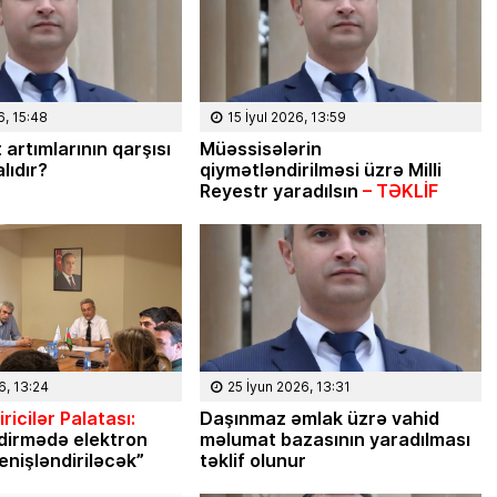
6, 15:48
15 İyul 2026, 13:59
 artımlarının qarşısı
Müəssisələrin
lıdır?
qiymətləndirilməsi üzrə Milli
Reyestr yaradılsın
– TƏKLİF
6, 13:24
25 İyun 2026, 13:31
ricilər Palatası:
Daşınmaz əmlak üzrə vahid
dirmədə elektron
məlumat bazasının yaradılması
enişləndiriləcək”
təklif olunur