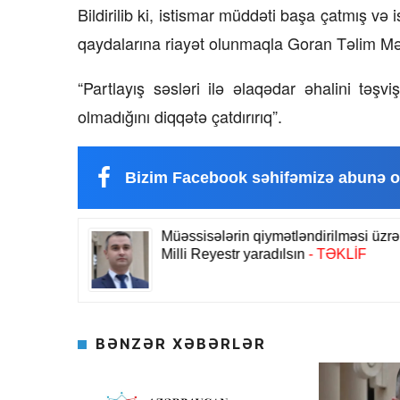
Bildirilib ki, istismar müddəti başa çatmış və 
qaydalarına riayət olunmaqla Goran Təlim Mə
“Partlayış səsləri ilə əlaqədar əhalini təş
olmadığını diqqətə çatdırırıq”.
Bizim Facebook səhifəmizə abunə o
BƏNZƏR XƏBƏRLƏR