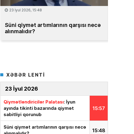
15 İyul 2026, 13:59
şısı necə
Müəssisələrin qiymətləndirilməsi
üzrə Milli Reyestr yaradılsın
– TƏKLİF
XƏBƏR LENTİ
23 İyul 2026
Qiymətləndiricilər Palatası
: İyun
ayında tikinti bazarında qiymət
15:57
sabitliyi qorunub
Süni qiymət artımlarının qarşısı necə
15:48
alınmalıdır?