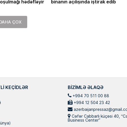
oşulmağı hədəfləyir
binanın açılışında iştirak edib
Masallı rayonunun Ərkivan qəsəb
anadan olub. Memarlıq və İnşaat
Universitetini iqtisadçı-mühəndis i
üzrə bitirib. İqtisad elmləri doktor
DAHA ÇOX
Hazırda Elm və […]
LI KEÇIDLƏR
BIZIMLƏ ƏLAQƏ
+994 70 511 00 88
й
+994 12 504 23 42
azerbaijanpressaz@gmail.c
Cəfər Cabbarlı küçəsi 40, “C
Business Center”
ünya)