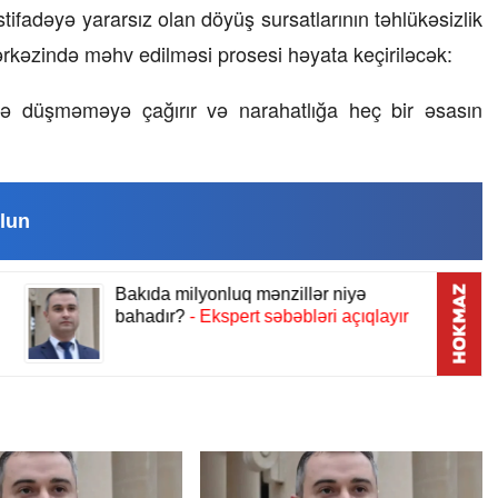
istifadəyə yararsız olan döyüş sursatlarının təhlükəsizlik
23 İyul 2026, 15:48
rkəzində məhv edilməsi prosesi həyata keçiriləcək:
Süni qiymət artımlarının qar
vişə düşməməyə çağırır və narahatlığa heç bir əsasın
alınmalıdır?
lun