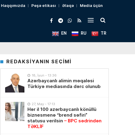
Haqqımızda
Peşə etikası
Əlaqə
Media üçün
EN
RU
TR
REDAKSİYANIN SEÇİMİ
18, İyun - 13:36
Azərbaycanlı alimin məqaləsi
Türkiyə mediasında dərc olunub
27, May - 17:13
Hər il 100 azərbaycanlı könüllü
biznesmenə “brend səfiri”
statusu verilsin
– BPC sədrindən
TƏKLİF