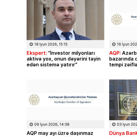
18 İyun 2026, 15:15
16 İyun 202
Ekspert:
“İnvestor milyonları
AQP:
Azərb
aktivə yox, onun dəyərini təyin
bazarında q
edən sistemə yatırır”
tempi zəifl
09 İyun 2026, 14:38
03 İyun 20
AQP may ayı üzrə daşınmaz
Dünya Bank