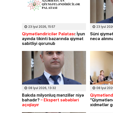
23 İyul 2026, 15:57
23 İyul 202
Qiymətləndiricilər Palatası
: İyun
Süni qiymət
ayında tikinti bazarında qiymət
necə alınma
sabitliyi qorunub
08 İyul 2026, 13:32
08 İyul 202
Bakıda milyonluq mənzillər niyə
Qiymətləndi
bahadır?
– Ekspert səbəbləri
“Qiymətlən
açıqlayır
xidmətlər g