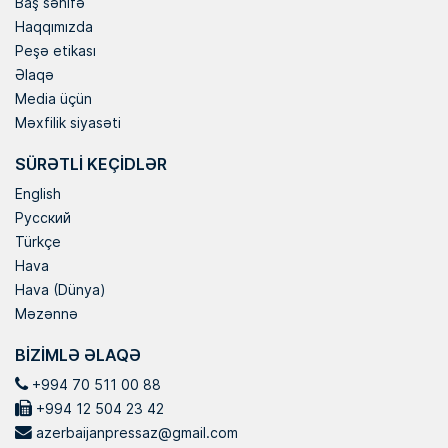
Baş səhifə
Haqqımızda
Peşə etikası
Əlaqə
Media üçün
Məxfilik siyasəti
SÜRƏTLI KEÇIDLƏR
English
Русский
Türkçe
Hava
Hava (Dünya)
Məzənnə
BIZIMLƏ ƏLAQƏ
+994 70 511 00 88
+994 12 504 23 42
azerbaijanpressaz@gmail.com